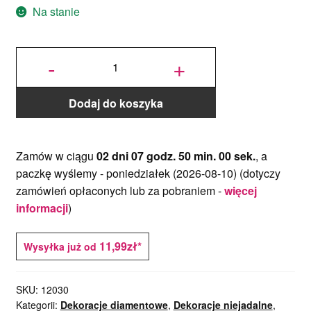
8.99zł.
3.15zł.
Na stanie
ilość
Diamentowa
-
+
Litera U
Dodaj do koszyka
Zamów w ciągu
02 dni 07 godz. 50 min. 00 sek.
, a
paczkę wyślemy -
poniedziałek (2026-08-10)
(dotyczy
zamówień opłaconych lub za pobraniem -
więcej
informacji
)
11,99zł*
Wysyłka już od
SKU:
12030
Kategorii:
Dekoracje diamentowe
,
Dekoracje niejadalne
,