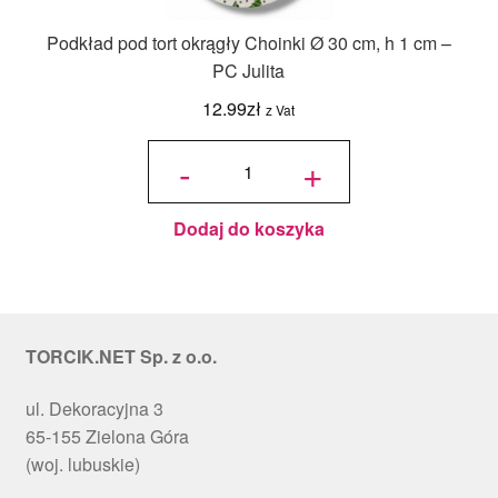
Podkład pod tort okrągły Choinki Ø 30 cm, h 1 cm –
PC Julita
12.99
zł
z Vat
ilość
Podkład
-
+
pod tort
okrągły
Choinki
Ø 30
cm, h 1
cm - PC
Julita
Dodaj do koszyka
TORCIK.NET Sp. z o.o.
ul. Dekoracyjna 3
65-155 Zielona Góra
(woj. lubuskie)