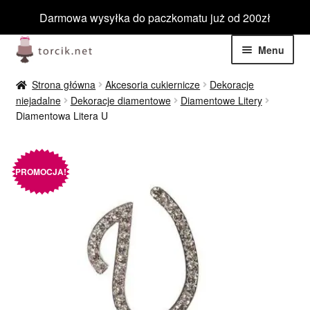
Darmowa wysyłka do paczkomatu już od 200zł
Przejdź
Przejdź
Menu
do
do
nawigacji
treści
Rozwiń
Jadalne
Strona główna
Akcesoria cukiernicze
Dekoracje
menu
niejadalne
Dekoracje diamentowe
Diamentowe Litery
potom
Rozwiń
Diamentowa Litera U
Niejadalne
menu
potom
Rozwiń
Barwniki spożywcze
menu
PROMOCJA!
potom
Rozwiń
Tematyczne
menu
potom
Blog
Wyprzedaż
Nowości