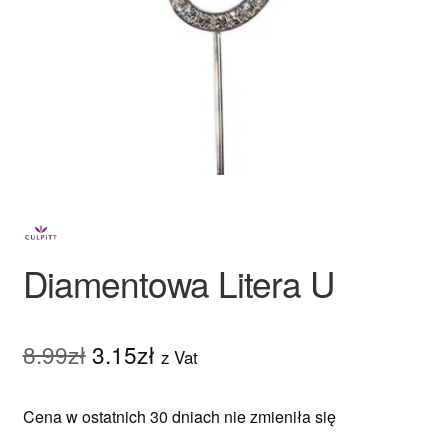
Ozdoby na tort weselny
Diamentowa Litera U
Pierwotna
Aktualna
8.99
zł
3.15
zł
z Vat
cena
cena
Cena w ostatnich 30 dniach nie zmieniła się
wynosiła:
wynosi: