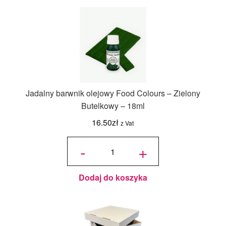
Jadalny barwnik olejowy Food Colours – Zielony
Butelkowy – 18ml
16.50
zł
z Vat
ilość
Jadalny
-
+
barwnik
olejowy
Food
Colours -
Zielony
Butelkowy
- 18ml
Dodaj do koszyka