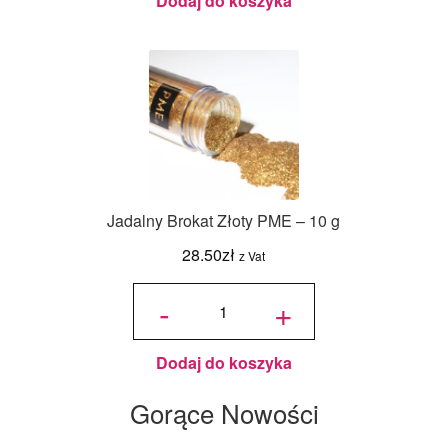
Dodaj do koszyka
Jadalny Brokat Złoty PME – 10 g
28.50
zł
z Vat
ilość
Jadalny
-
+
Brokat
Złoty
PME -
10 g
Dodaj do koszyka
Gorące Nowości