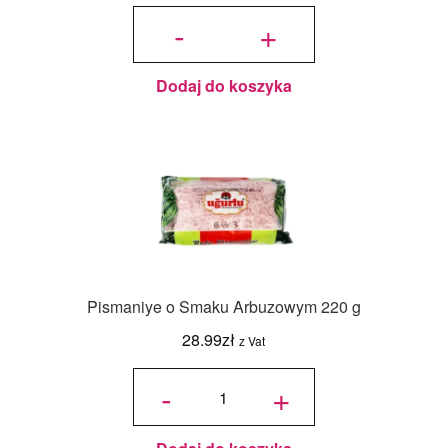
ilość
Pudełko
-
+
na
pierniczki
z
okienkiem
Eko -
5szt. -
21x21x2
cm
Dodaj do koszyka
Pismaniye o Smaku Arbuzowym 220 g
28.99
zł
z Vat
ilość
Pismaniye
-
+
o Smaku
Arbuzowym
220 g