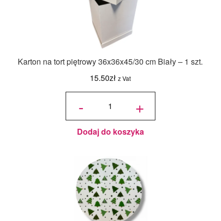
Karton na tort piętrowy 36x36x45/30 cm Biały – 1 szt.
15.50
zł
z Vat
ilość Karton
na tort
-
+
piętrowy
36x36x45/30
cm Biały - 1
szt.
Dodaj do koszyka