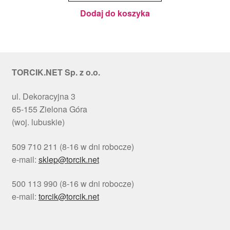
cm - PC
Julita
Dodaj do koszyka
TORCIK.NET Sp. z o.o.
ul. Dekoracyjna 3
65-155 Zielona Góra
(woj. lubuskie)
509 710 211 (8-16 w dni robocze)
e-mail:
sklep@torcik.net
500 113 990 (8-16 w dni robocze)
e-mail:
torcik@torcik.net