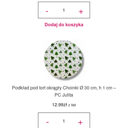
ilość Karton
na tort
-
+
piętrowy
36x36x45/30
cm Biały - 1
szt.
Dodaj do koszyka
Podkład pod tort okrągły Choinki Ø 30 cm, h 1 cm –
PC Julita
12.99
zł
z Vat
ilość
Podkład
-
+
pod tort
okrągły
Choinki
Ø 30
cm, h 1