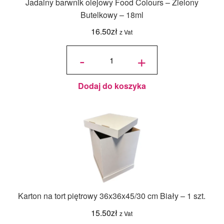
Jadalny barwnik olejowy Food Colours – Zielony
Butelkowy – 18ml
16.50
zł
z Vat
ilość
Jadalny
-
+
barwnik
olejowy
Food
Colours -
Zielony
Butelkowy
- 18ml
Dodaj do koszyka
Karton na tort piętrowy 36x36x45/30 cm Biały – 1 szt.
15.50
zł
z Vat