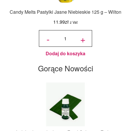
Candy Melts Pastylki Jasne Niebieskie 125 g – Wilton
11.99
zł
z Vat
ilość
Candy
-
+
Melts
Pastylki
Jasne
Niebieskie
125 g -
Wilton
Dodaj do koszyka
Gorące Nowości