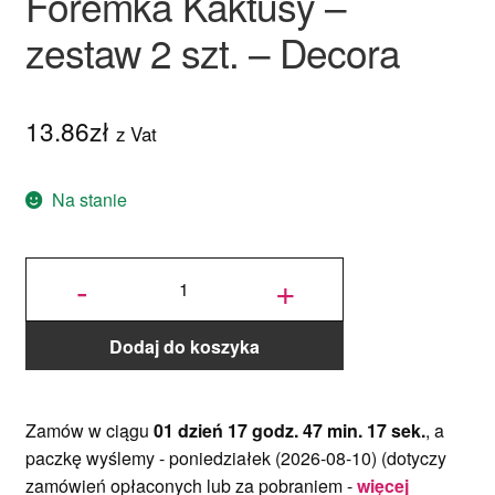
Foremka Kaktusy –
zestaw 2 szt. – Decora
13.86
zł
z Vat
Na stanie
ilość
Foremka
-
+
Kaktusy
- zestaw
2 szt. -
Decora
Dodaj do koszyka
Zamów w ciągu
01 dzień 17 godz. 47 min. 16 sek.
, a
paczkę wyślemy -
poniedziałek (2026-08-10)
(dotyczy
zamówień opłaconych lub za pobraniem -
więcej