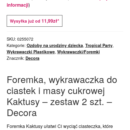
informacji
)
11,99zł*
Wysyłka już od
SKU:
0255072
Kategorie:
Ozdoby na urodziny dziecka
,
Tropical Party
,
Wykrawaczki Plastikowe
,
Wykrawaczki/Foremki
Znacznik:
Decora
Foremka, wykrawaczka do
ciastek i masy cukrowej
Kaktusy – zestaw 2 szt. –
Decora
Foremka Kaktusy ułatwi Ci wyciąć ciasteczka, które