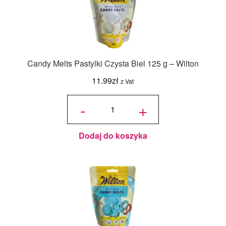
Candy Melts Pastylki Czysta Biel 125 g – Wilton
11.99
zł
z Vat
ilość
Candy
-
+
Melts
Pastylki
Czysta
Biel
125 g -
Wilton
Dodaj do koszyka