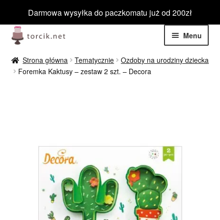
Darmowa wysyłka do paczkomatu już od 200zł
Przejdź
Przejdź
Menu
do
do
nawigacji
treści
Rozwiń
Jadalne
Strona główna
Tematycznie
Ozdoby na urodziny dziecka
menu
Foremka Kaktusy – zestaw 2 szt. – Decora
potom
Rozwiń
Niejadalne
menu
potom
Rozwiń
Barwniki spożywcze
menu
potom
Rozwiń
Tematyczne
menu
potom
Blog
Wyprzedaż
Nowości