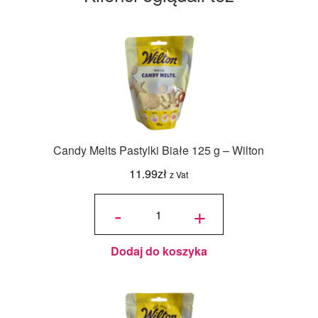
Candy Melts Pastylki Białe 125 g – Wilton
11.99
zł
z Vat
ilość
Candy
-
+
Melts
Pastylki
Białe
125 g -
Wilton
Dodaj do koszyka