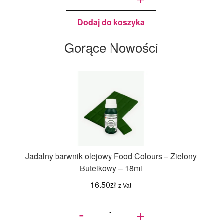
Jasne
Niebieskie
125 g -
Wilton
Dodaj do koszyka
Gorące Nowości
Jadalny barwnik olejowy Food Colours – Zielony
Butelkowy – 18ml
16.50
zł
z Vat
ilość
Jadalny
-
+
barwnik
olejowy
Food
Colours -