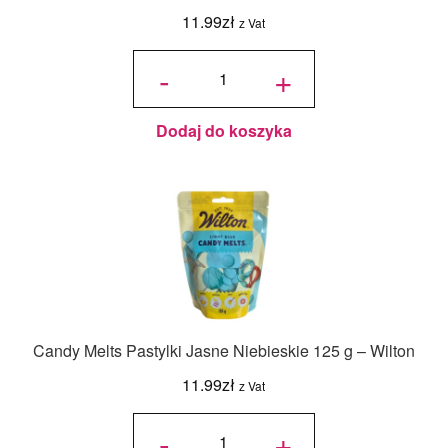
11.99
zł
z Vat
ilość
Candy
-
+
Melts
Pastylki
Czysta
Biel
125 g -
Wilton
Dodaj do koszyka
Candy Melts Pastylki Jasne Niebieskie 125 g – Wilton
11.99
zł
z Vat
ilość
Candy
-
+
Melts
Pastylki