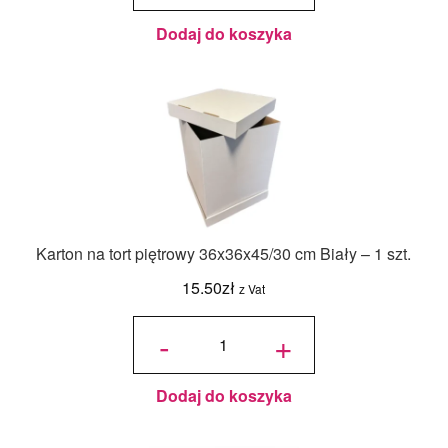
Zielony
Butelkowy
- 18ml
Dodaj do koszyka
Karton na tort piętrowy 36x36x45/30 cm Biały – 1 szt.
15.50
zł
z Vat
ilość Karton
na tort
-
+
piętrowy
36x36x45/30
cm Biały - 1
szt.
Dodaj do koszyka