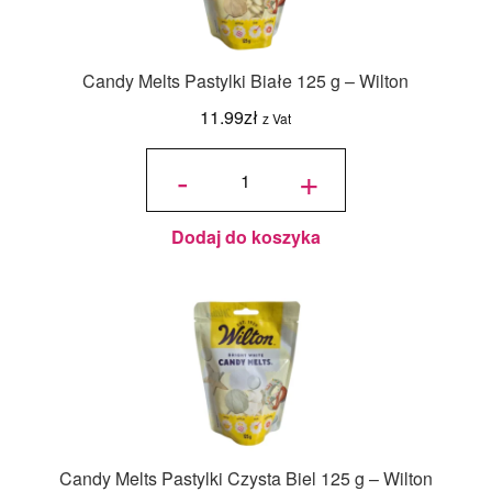
Candy Melts Pastylki Białe 125 g – Wilton
11.99
zł
z Vat
ilość
Candy
-
+
Melts
Pastylki
Białe
125 g -
Wilton
Dodaj do koszyka
Candy Melts Pastylki Czysta Biel 125 g – Wilton