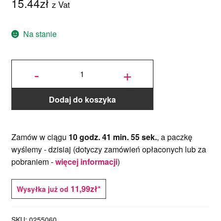
15.44
zł
z Vat
Na stanie
ilość
Foremka
-
+
Królik i
Pisanka-
zestaw 2
szt. -
Decora
Dodaj do koszyka
Zamów w ciągu
10 godz. 41 min. 55 sek.
, a paczkę
wyślemy -
dzisiaj
(dotyczy zamówień opłaconych lub za
pobraniem -
więcej informacji
)
11,99zł*
Wysyłka już od
SKU:
0255060