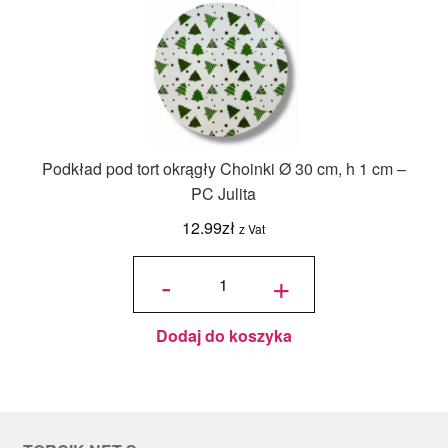
Podkład pod tort okrągły Choinki Ø 30 cm, h 1 cm –
PC Julita
12.99
zł
z Vat
ilość
Podkład
-
+
pod tort
okrągły
Choinki
Ø 30
cm, h 1
cm - PC
Julita
Dodaj do koszyka