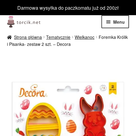
Darmowa wysyłka do paczkomatu już od 200zł
Przejdź
Przejdź
Menu
do
do
nawigacji
treści
Rozwiń
Jadalne
Strona główna
Tematycznie
Wielkanoc
Foremka Królik
menu
i Pisanka- zestaw 2 szt. – Decora
potom
Rozwiń
Niejadalne
menu
potom
Rozwiń
Barwniki spożywcze
menu
potom
Rozwiń
Tematyczne
menu
potom
Blog
Wyprzedaż
Nowości