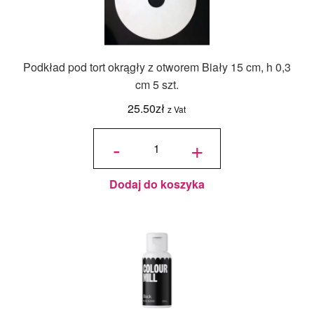
Podkład pod tort okrągły z otworem Biały 15 cm, h 0,3
cm 5 szt.
25.50
zł
z Vat
ilość
Podkład
-
+
pod tort
okrągły
z
otworem
Biały 15
cm, h
0,3 cm 5
szt.
Dodaj do koszyka