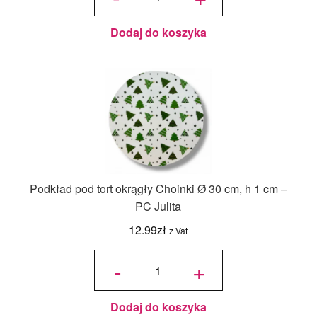
cm Biały - 1
szt.
Dodaj do koszyka
Podkład pod tort okrągły Choinki Ø 30 cm, h 1 cm –
PC Julita
12.99
zł
z Vat
ilość
Podkład
-
+
pod tort
okrągły
Choinki
Ø 30
cm, h 1
cm - PC
Julita
Dodaj do koszyka