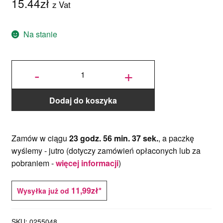
15.44
zł
z Vat
Na stanie
ilość
Foremka
-
+
Piłka
Nożna i
Boisko -
2 szt. -
Decora
Dodaj do koszyka
Zamów w ciągu
23 godz. 56 min. 37 sek.
, a paczkę
wyślemy -
jutro
(dotyczy zamówień opłaconych lub za
pobraniem -
więcej informacji
)
11,99zł*
Wysyłka już od
SKU:
0255048