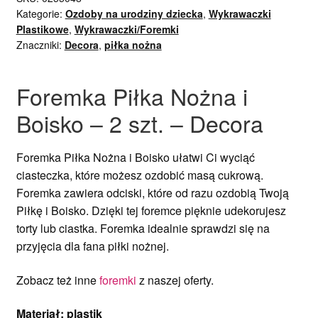
Kategorie:
Ozdoby na urodziny dziecka
,
Wykrawaczki
Plastikowe
,
Wykrawaczki/Foremki
Znaczniki:
Decora
,
piłka nożna
Foremka Piłka Nożna i
Boisko – 2 szt. – Decora
Foremka Piłka Nożna i Boisko ułatwi Ci wyciąć
ciasteczka, które możesz ozdobić masą cukrową.
Foremka zawiera odciski, które od razu ozdobią Twoją
Piłkę i Boisko. Dzięki tej foremce pięknie udekorujesz
torty lub ciastka. Foremka idealnie sprawdzi się na
przyjęcia dla fana piłki nożnej.
Zobacz też inne
foremki
z naszej oferty.
Materiał: plastik