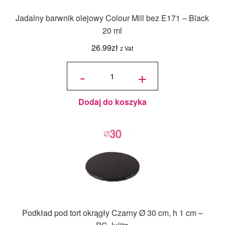
Jadalny barwnik olejowy Colour Mill bez E171 – Black
20 ml
26.99
zł
z Vat
ilość
Jadalny
-
+
barwnik
olejowy
Colour
Mill bez
E171 -
Black
20 ml
Dodaj do koszyka
Podkład pod tort okrągły Czarny Ø 30 cm, h 1 cm –