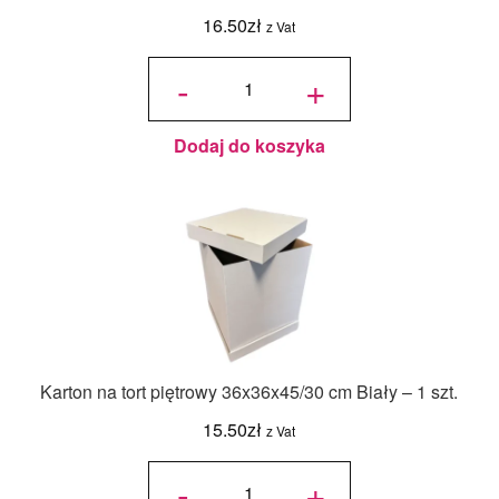
16.50
zł
z Vat
ilość
Jadalny
-
+
barwnik
olejowy
Food
Colours -
Zielony
Butelkowy
- 18ml
Dodaj do koszyka
Karton na tort piętrowy 36x36x45/30 cm Biały – 1 szt.
15.50
zł
z Vat
ilość Karton
na tort
-
+
piętrowy
36x36x45/30