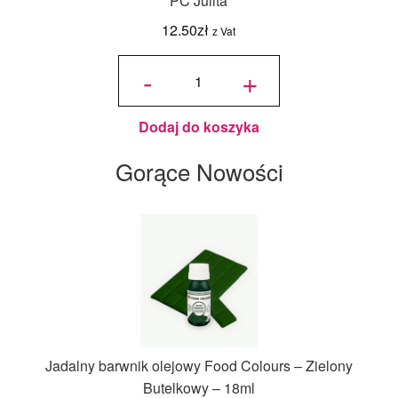
PC Julita
12.50
zł
z Vat
ilość
Podkład
-
+
pod tort
okrągły
Czarny
Ø 30
cm, h 1
cm - PC
Julita
Dodaj do koszyka
Gorące Nowości
Jadalny barwnik olejowy Food Colours – Zielony
Butelkowy – 18ml