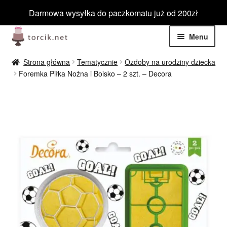
Darmowa wysyłka do paczkomatu już od 200zł
Przejdź
Przejdź
Menu
do
do
nawigacji
treści
Rozwiń
Jadalne
Strona główna
Tematycznie
Ozdoby na urodziny dziecka
menu
Foremka Piłka Nożna i Boisko – 2 szt. – Decora
potom
Rozwiń
Niejadalne
menu
potom
Rozwiń
Barwniki spożywcze
menu
potom
Rozwiń
Tematyczne
menu
potom
Blog
Wyprzedaż
Nowości