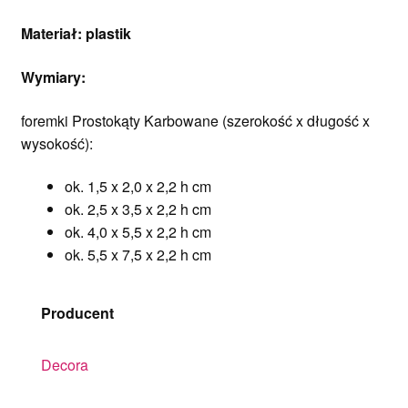
Nowości
Materiał: plastik
Ozdoby na tort weselny
Wymiary:
foremki Prostokąty Karbowane (szerokość x długość x
wysokość):
ok. 1,5 x 2,0 x 2,2 h cm
ok. 2,5 x 3,5 x 2,2 h cm
ok. 4,0 x 5,5 x 2,2 h cm
ok. 5,5 x 7,5 x 2,2 h cm
Producent
Decora