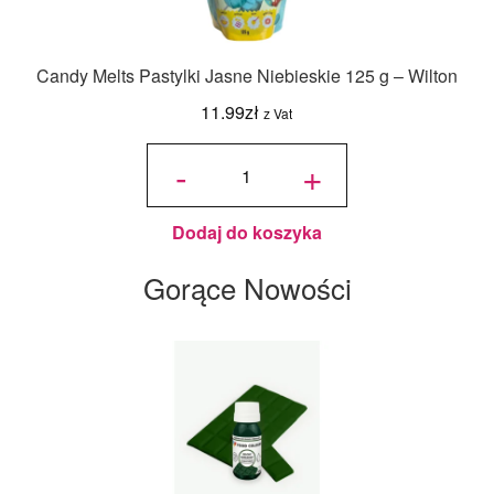
Candy Melts Pastylki Jasne Niebieskie 125 g – Wilton
11.99
zł
z Vat
ilość
Candy
-
+
Melts
Pastylki
Jasne
Niebieskie
125 g -
Wilton
Dodaj do koszyka
Gorące Nowości