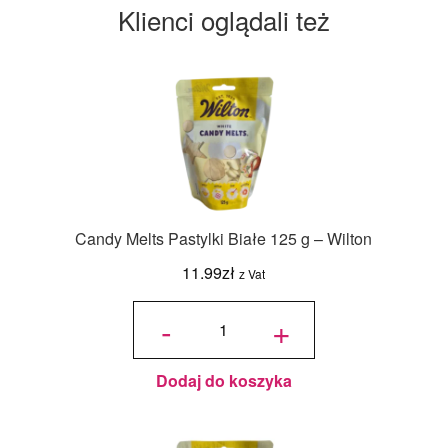
Klienci oglądali też
Candy Melts Pastylki Białe 125 g – Wilton
11.99
zł
z Vat
ilość
Candy
-
+
Melts
Pastylki
Białe
125 g -
Wilton
Dodaj do koszyka