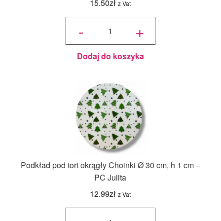
15.50
zł
z Vat
ilość Karton
na tort
-
+
piętrowy
36x36x45/30
cm Biały - 1
szt.
Dodaj do koszyka
Podkład pod tort okrągły Choinki Ø 30 cm, h 1 cm –
PC Julita
12.99
zł
z Vat
ilość
Podkład
pod tort