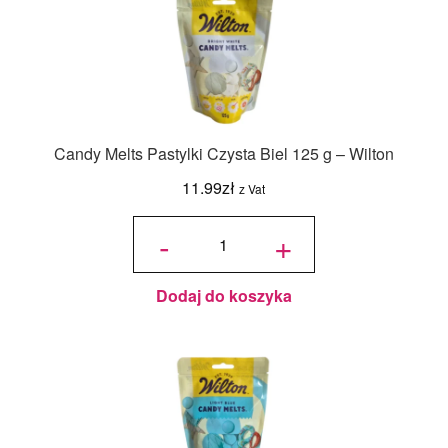
Candy Melts Pastylki Czysta Biel 125 g – Wilton
11.99
zł
z Vat
ilość
Candy
-
+
Melts
Pastylki
Czysta
Biel
125 g -
Wilton
Dodaj do koszyka