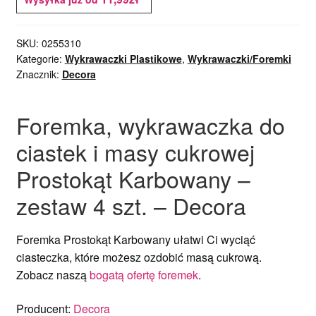
Koronki cukrowe
SKU:
0255310
Kategorie:
Wykrawaczki Plastikowe
,
Wykrawaczki/Foremki
Pasty do koronek
Znacznik:
Decora
Rozwiń
Dodatki
Foremka, wykrawaczka do
menu
potom
Rozwiń
ciastek i masy cukrowej
Niejadalne
menu
Prostokąt Karbowany –
potom
Rozwiń
Barwniki spożywcze
zestaw 4 szt. – Decora
menu
potom
Rozwiń
Tematyczne
menu
Foremka Prostokąt Karbowany ułatwi Ci wyciąć
potom
ciasteczka, które możesz ozdobić masą cukrową.
Blog
Zobacz naszą
bogatą ofertę foremek
.
Wyprzedaż
Producent:
Decora