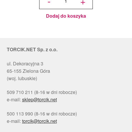
-
+
okrągły
Choinki
Ø 30
cm, h 1
cm - PC
Julita
Dodaj do koszyka
TORCIK.NET Sp. z o.o.
ul. Dekoracyjna 3
65-155 Zielona Góra
(woj. lubuskie)
509 710 211 (8-16 w dni robocze)
e-mail:
sklep@torcik.net
500 113 990 (8-16 w dni robocze)
e-mail:
torcik@torcik.net