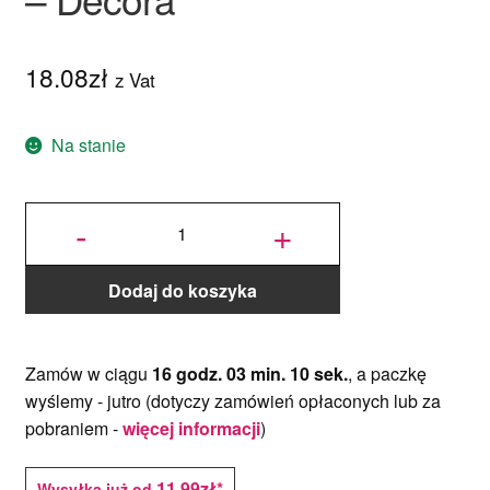
Wafer Paper
18.08
zł
Papier cukrowy
z Vat
Złoto i srebro jadalne
Na stanie
Kwiaty jadalne
ilość
Foremka
-
+
Prostokąt
Karbowany
- zestaw 4
szt. -
Pisaki jadalne
Decora
Dodaj do koszyka
Czekolada plastyczna
Glazury i polewy
Zamów w ciągu
16 godz. 03 min. 10 sek.
, a paczkę
wyślemy -
jutro
(dotyczy zamówień opłaconych lub za
Lukier królewski
pobraniem -
więcej informacji
)
Lukier do pisania
11,99zł*
Wysyłka już od