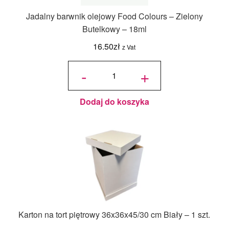
Jadalny barwnik olejowy Food Colours – Zielony
Butelkowy – 18ml
16.50
zł
z Vat
ilość
Jadalny
-
+
barwnik
olejowy
Food
Colours -
Zielony
Butelkowy
- 18ml
Dodaj do koszyka
Karton na tort piętrowy 36x36x45/30 cm Biały – 1 szt.