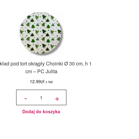
ład pod tort okrągły Choinki Ø 30 cm, h 1
cm – PC Julita
12.99
zł
z Vat
ilość
Podkład
-
+
pod tort
okrągły
Choinki
Ø 30
cm, h 1
cm - PC
Julita
Dodaj do koszyka