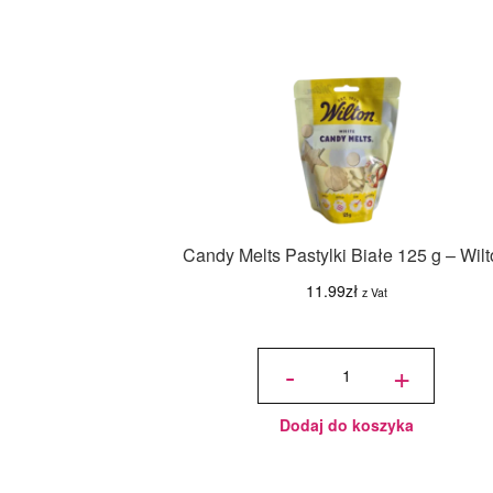
Candy Melts Pastylki Białe 125 g – Wil
11.99
zł
z Vat
ilość
Candy
-
+
Melts
Pastylki
Białe
125 g -
Wilton
Dodaj do koszyka