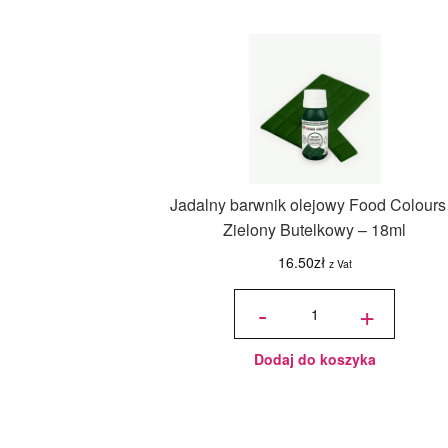
Jadalny barwnik olejowy Food Colours
Zielony Butelkowy – 18ml
16.50
zł
z Vat
ilość
Jadalny
-
+
barwnik
olejowy
Food
Colours -
Zielony
Butelkowy
- 18ml
Dodaj do koszyka