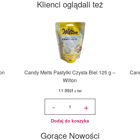
Klienci oglądali też
ton
Candy Melts Pastylki Czysta Biel 125 g –
Cand
Wilton
11.99
zł
z Vat
ilość
Candy
-
+
Melts
Pastylki
Czysta
Biel
125 g -
Wilton
Dodaj do koszyka
Gorące Nowości