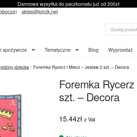
Darmowa wysyłka do paczkomatu już od 200zł
robocze)
sklep@torcik.net
Wyszukiwarka
produktów
i spożywcze
Tematyczne
Blog
Wyprzedaż
odziny dziecka
Foremka Rycerz i Miecz – zestaw 2 szt. – Decora
Foremka Rycerz 
szt. – Decora
15.44
zł
z Vat