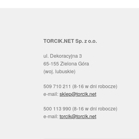
TORCIK.NET Sp. z o.o.
ul. Dekoracyjna 3
65-155 Zielona Góra
(woj. lubuskie)
509 710 211 (8-16 w dni robocze)
e-mail:
sklep@torcik.net
500 113 990 (8-16 w dni robocze)
e-mail:
torcik@torcik.net