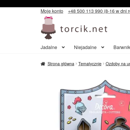
Moje konto
+48 500 113 990 (8-16 w dni 
Przejdź
Przejdź
do
do
nawigacji
treści
Jadalne
Niejadalne
Barwnik
Strona główna
Tematycznie
Ozdoby na ur