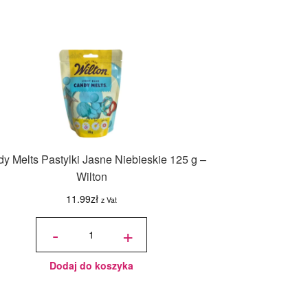
y Melts Pastylki Jasne Niebieskie 125 g –
Wilton
11.99
zł
z Vat
ilość
Candy
-
+
Melts
Pastylki
Jasne
Niebieskie
125 g -
Wilton
Dodaj do koszyka