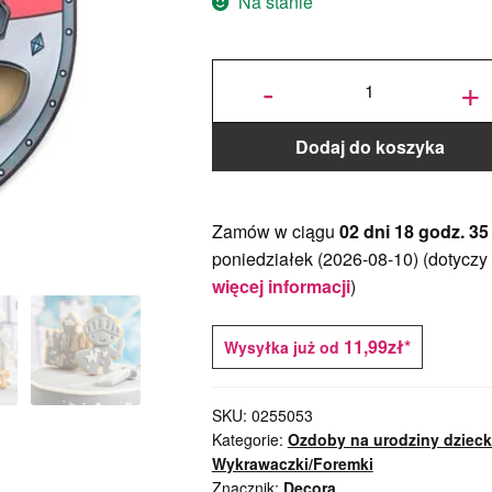
Na stanie
ilość
Foremka
-
+
Rycerz i
Miecz -
zestaw 2
szt. -
Decora
Dodaj do koszyka
Zamów w ciągu
02 dni 18 godz. 35
poniedziałek (2026-08-10)
(dotyczy
więcej informacji
)
11,99zł*
Wysyłka już od
SKU:
0255053
Kategorie:
Ozdoby na urodziny dziec
Wykrawaczki/Foremki
Znacznik:
Decora