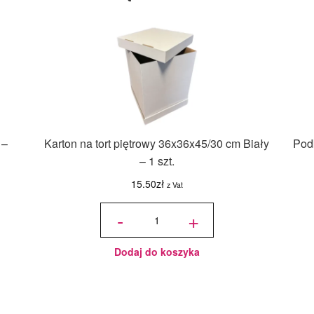
 –
Karton na tort piętrowy 36x36x45/30 cm Biały
Podk
– 1 szt.
15.50
zł
z Vat
ilość Karton
na tort
-
+
piętrowy
36x36x45/30
cm Biały - 1
szt.
Dodaj do koszyka