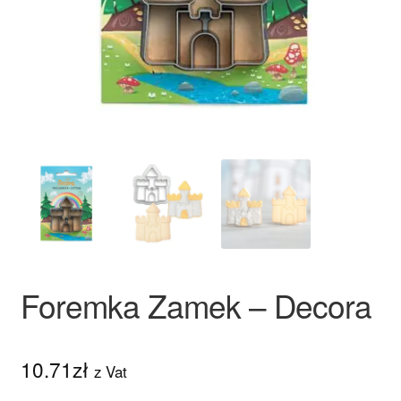
Ozdoby na tort weselny
Foremka Zamek – Decora
10.71
zł
z Vat