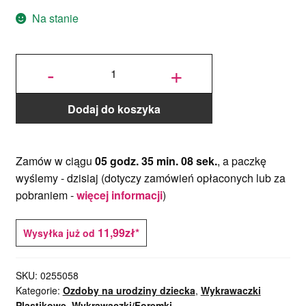
Na stanie
ilość
Foremka
-
+
Zamek -
Decora
Dodaj do koszyka
Zamów w ciągu
05 godz. 35 min. 08 sek.
, a paczkę
wyślemy -
dzisiaj
(dotyczy zamówień opłaconych lub za
pobraniem -
więcej informacji
)
11,99zł*
Wysyłka już od
SKU:
0255058
Kategorie:
Ozdoby na urodziny dziecka
,
Wykrawaczki
Plastikowe
,
Wykrawaczki/Foremki