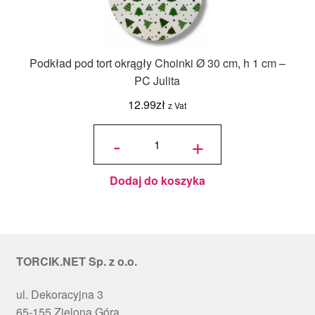
Podkład pod tort okrągły Choinki Ø 30 cm, h 1 cm –
PC Julita
12.99
zł
z Vat
ilość
Podkład
-
+
pod tort
okrągły
Choinki
Ø 30
cm, h 1
cm - PC
Julita
Dodaj do koszyka
TORCIK.NET Sp. z o.o.
ul. Dekoracyjna 3
65-155 Zielona Góra