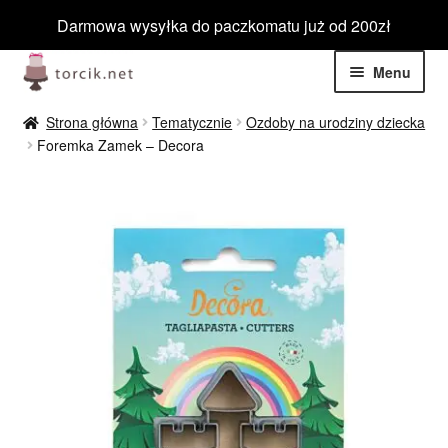
Darmowa wysyłka do paczkomatu już od 200zł
Przejdź
Przejdź
Menu
do
do
nawigacji
treści
Rozwiń
Jadalne
Strona główna
Tematycznie
Ozdoby na urodziny dziecka
menu
Foremka Zamek – Decora
potom
Rozwiń
Niejadalne
menu
potom
Rozwiń
Barwniki spożywcze
menu
potom
Rozwiń
Tematyczne
menu
potom
Blog
Wyprzedaż
Nowości