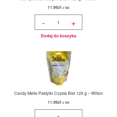
11.99
zł
z Vat
ilość
Candy
-
+
Melts
Pastylki
Białe
125 g -
Wilton
Dodaj do koszyka
Candy Melts Pastylki Czysta Biel 125 g – Wilton
11.99
zł
z Vat
ilość
Candy
-
+
Melts
Pastylki