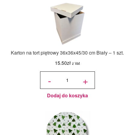
Karton na tort piętrowy 36x36x45/30 cm Biały – 1 szt.
15.50
zł
z Vat
ilość Karton
na tort
-
+
piętrowy
36x36x45/30
cm Biały - 1
szt.
Dodaj do koszyka