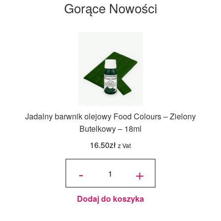
Gorące Nowości
Jadalny barwnik olejowy Food Colours – Zielony
Butelkowy – 18ml
16.50
zł
z Vat
ilość
Jadalny
-
+
barwnik
olejowy
Food
Colours -
Zielony
Butelkowy
- 18ml
Dodaj do koszyka