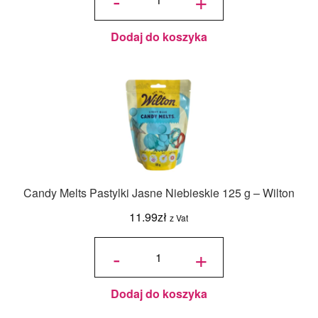
Czysta
Biel
125 g -
Wilton
Dodaj do koszyka
Candy Melts Pastylki Jasne Niebieskie 125 g – Wilton
11.99
zł
z Vat
ilość
Candy
-
+
Melts
Pastylki
Jasne
Niebieskie
125 g -
Wilton
Dodaj do koszyka