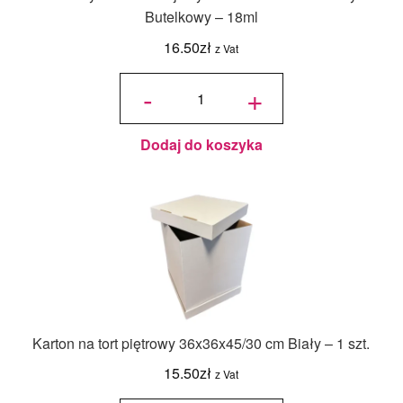
Butelkowy – 18ml
16.50
zł
z Vat
ilość
Jadalny
-
+
barwnik
olejowy
Food
Colours -
Zielony
Butelkowy
- 18ml
Dodaj do koszyka
Karton na tort piętrowy 36x36x45/30 cm Biały – 1 szt.
15.50
zł
z Vat
ilość Karton