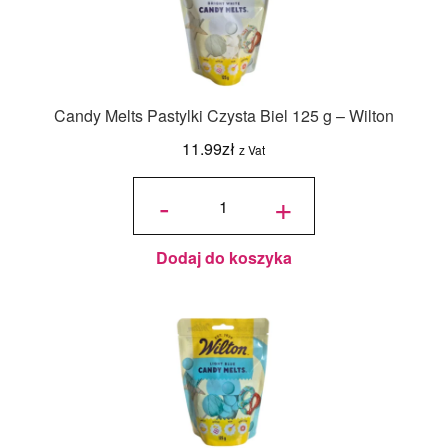
Candy Melts Pastylki Czysta Biel 125 g – Wilton
11.99
zł
z Vat
ilość
Candy
-
+
Melts
Pastylki
Czysta
Biel
125 g -
Wilton
Dodaj do koszyka