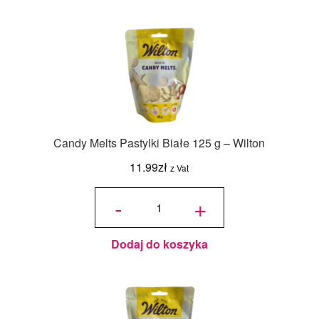
Candy Melts Pastylki Białe 125 g – Wilton
11.99
zł
z Vat
ilość
Candy
-
+
Melts
Pastylki
Białe
125 g -
Wilton
Dodaj do koszyka