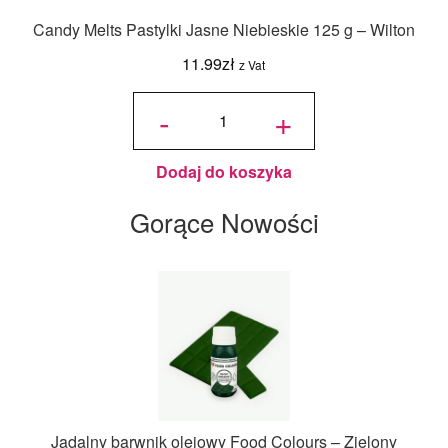
Candy Melts Pastylki Jasne Niebieskie 125 g – Wilton
11.99
zł
z Vat
ilość
Candy
-
+
Melts
Pastylki
Jasne
Niebieskie
125 g -
Wilton
Dodaj do koszyka
Gorące Nowości
Jadalny barwnik olejowy Food Colours – Zielony