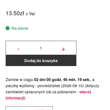
13.50
zł
z Vat
Na stanie
ilość
Foremki
-
+
Choinka
3D -
zestaw
2 szt. -
Wilton
Dodaj do koszyka
Zamów w ciągu
02 dni 00 godz. 46 min. 19 sek.
, a
paczkę wyślemy -
poniedziałek (2026-08-10)
(dotyczy
zamówień opłaconych lub za pobraniem -
więcej
informacji
)