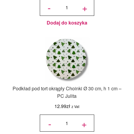
na tort
-
+
piętrowy
36x36x45/30
cm Biały - 1
szt.
Dodaj do koszyka
Podkład pod tort okrągły Choinki Ø 30 cm, h 1 cm –
PC Julita
12.99
zł
z Vat
ilość
Podkład
-
+
pod tort
okrągły
Choinki
Ø 30
cm, h 1
cm - PC