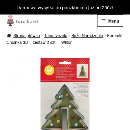
Darmowa wysyłka do paczkomatu już od 200zł
Przejdź
Przejdź
Menu
do
do
nawigacji
treści
Rozwiń
Jadalne
Strona główna
Tematycznie
Boże Narodzenie
Foremki
menu
Choinka 3D – zestaw 2 szt. – Wilton
potom
Rozwiń
Niejadalne
menu
potom
Rozwiń
Barwniki spożywcze
menu
potom
Rozwiń
Tematyczne
menu
potom
Blog
Wyprzedaż
Nowości