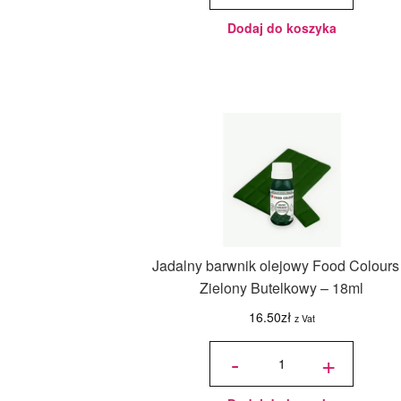
Wilton
Dodaj do koszyka
Jadalny barwnik olejowy Food Colours
Zielony Butelkowy – 18ml
16.50
zł
z Vat
ilość
Jadalny
-
+
barwnik
olejowy
Food
Colours -
Zielony
Butelkowy
- 18ml