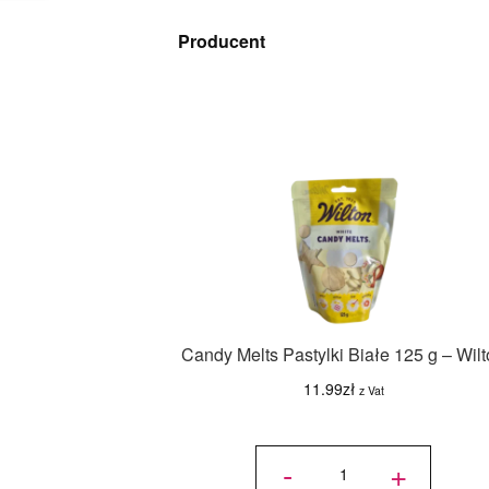
Producent
Candy Melts Pastylki Białe 125 g – Wil
11.99
zł
z Vat
ilość
Candy
-
+
Melts
Pastylki
Białe
125 g -