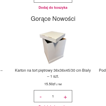
125 g -
Wilton
Dodaj do koszyka
Gorące Nowości
 –
Karton na tort piętrowy 36x36x45/30 cm Biały
Podk
– 1 szt.
15.50
zł
z Vat
ilość Karton
na tort
-
+
piętrowy
36x36x45/30
cm Biały - 1
szt.