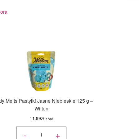
ora
y Melts Pastylki Jasne Niebieskie 125 g –
Wilton
11.99
zł
z Vat
ilość
Candy
-
+
Melts
Pastylki
Jasne
Niebieskie