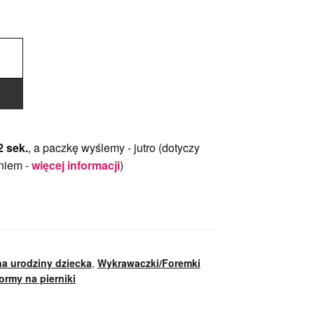
1 sek.
, a paczkę wyślemy -
jutro
(dotyczy
niem -
więcej informacji
)
a urodziny dziecka
,
Wykrawaczki/Foremki
ormy na pierniki