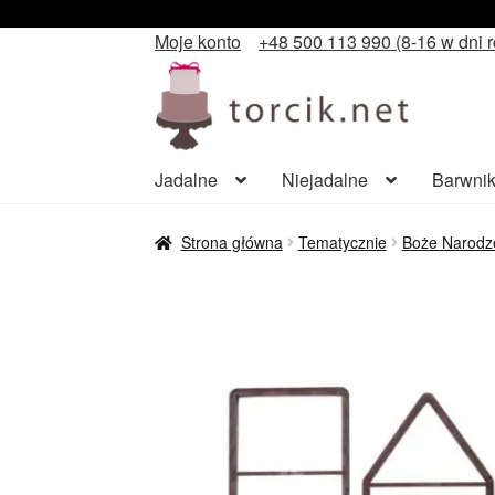
Moje konto
+48 500 113 990 (8-16 w dni 
Przejdź
Przejdź
do
do
nawigacji
treści
Jadalne
Niejadalne
Barwnik
Strona główna
Tematycznie
Boże Narodz