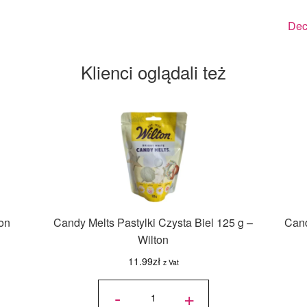
Dec
Klienci oglądali też
ton
Candy Melts Pastylki Czysta Biel 125 g –
Cand
Wilton
11.99
zł
z Vat
ilość
Candy
-
+
Melts
Pastylki
Czysta
Biel