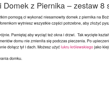
 Domek z Piernika – zestaw 8 s
tkim pomogą ci wykonać niesamowity domek z piernika na Boż
m foremkom wytniesz wszystkie części potrzebne, aby złożyć py
ójnie. Pamiętaj aby wyciąć też okna i drzwi. Tak wycięte kształ
mentów domu nie zmieniła się podczas pieczenia. Po upieczeni
pnie dołącz tył i dach. Możesz użyć
lukru królewskiego
jako kle
ania domku.