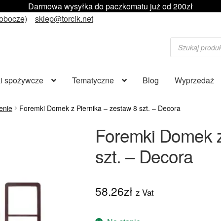
Darmowa wysyłka do paczkomatu już od 200zł
robocze)
sklep@torcik.net
Wyszukiwarka
produktów
i spożywcze
Tematyczne
Blog
Wyprzedaż
enie
Foremki Domek z Piernika – zestaw 8 szt. – Decora
Foremki Domek z
szt. – Decora
58.26
zł
z Vat