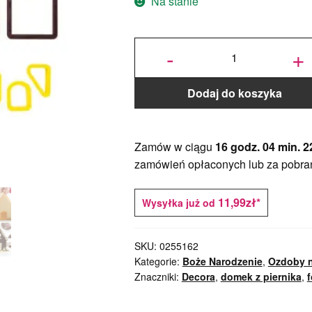
Na stanie
ilość
Foremki
-
+
Domek
z
Piernika
- zestaw
8 szt. -
Decora
Dodaj do koszyka
Zamów w ciągu
16 godz. 04 min. 2
zamówień opłaconych lub za pobra
11,99zł*
Wysyłka już od
SKU:
0255162
Kategorie:
Boże Narodzenie
,
Ozdoby n
Znaczniki:
Decora
,
domek z piernika
,
f