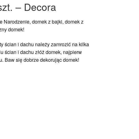
zt. – Decora
e Narodzenie, domek z bajki, domek z
szny domek!
ty ścian i dachu należy zamrozić na kilka
u ścian i dachu złóż domek, najpierw
ju. Baw się dobrze dekorując domek!