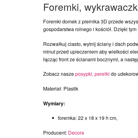
Foremki, wykrawaczki
Foremki domek z piernika 3D przede wszys
gospodarstwa rolnego i kościół. Dzięki ty
Rozwałkuj ciasto, wytnij ściany i dach podw
minut przed upieczeniem aby wielkości ele
łącząc front ze ścianami bocznymi, a nastę
Zobacz nasze
posypki, perełki
do udekorow
Materiał: Plastik
Wymiary:
foremka: 22 x 18 x 19 h cm,
Producent:
Decora