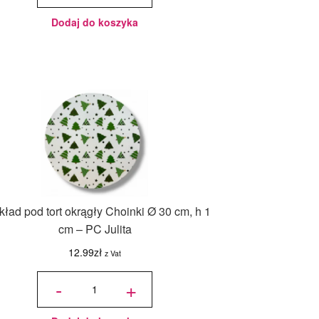
125 g -
Wilton
Dodaj do koszyka
ład pod tort okrągły Choinki Ø 30 cm, h 1
cm – PC Julita
12.99
zł
z Vat
ilość
Podkład
-
+
pod tort
okrągły
Choinki
Ø 30
cm, h 1
cm - PC
Julita