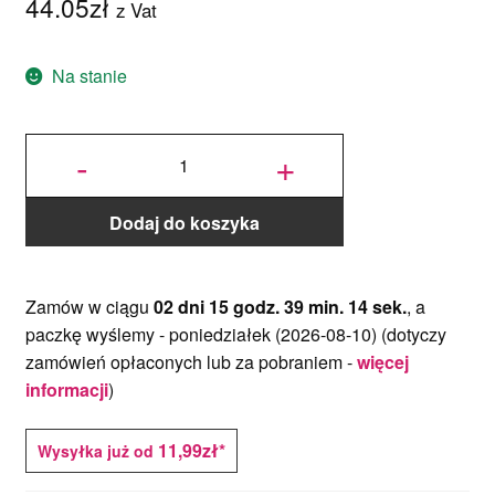
44.05
zł
z Vat
Na stanie
ilość Forma
do
-
+
Czekoladek,
Pralin
Anioły -
Decora
Dodaj do koszyka
Zamów w ciągu
02 dni 15 godz. 39 min. 13 sek.
, a
paczkę wyślemy -
poniedziałek (2026-08-10)
(dotyczy
zamówień opłaconych lub za pobraniem -
więcej
informacji
)
11,99zł*
Wysyłka już od