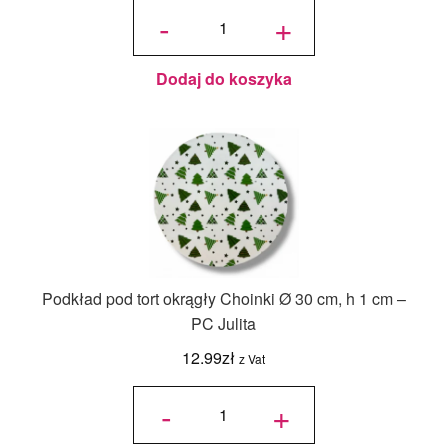
ilość Karton
na tort
-
+
piętrowy
36x36x45/30
cm Biały - 1
szt.
Dodaj do koszyka
Podkład pod tort okrągły Choinki Ø 30 cm, h 1 cm –
PC Julita
12.99
zł
z Vat
ilość
Podkład
-
+
pod tort
okrągły
Choinki
Ø 30
cm, h 1
cm - PC