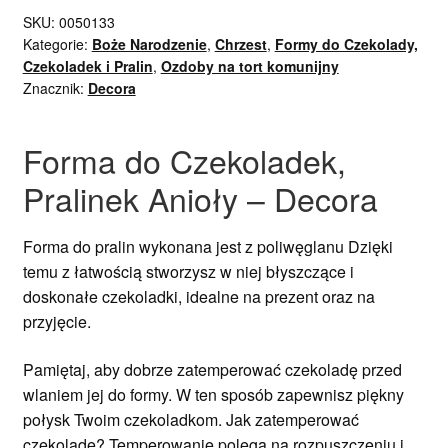
SKU:
0050133
Kategorie:
Boże Narodzenie
,
Chrzest
,
Formy do Czekolady,
Czekoladek i Pralin
,
Ozdoby na tort komunijny
Znacznik:
Decora
Forma do Czekoladek,
Pralinek Anioły – Decora
Forma do pralin wykonana jest z poliwęglanu Dzięki
temu z łatwością stworzysz w niej błyszczące i
doskonałe czekoladki, idealne na prezent oraz na
przyjęcie.
Pamiętaj, aby dobrze zatemperować czekoladę przed
wlaniem jej do formy. W ten sposób zapewnisz piękny
połysk Twoim czekoladkom. Jak zatemperować
czekoladę? Temperowanie polega na rozpuszczeniu i