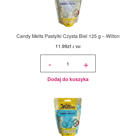
Candy Melts Pastylki Czysta Biel 125 g – Wilton
11.99
zł
z Vat
ilość
Candy
-
+
Melts
Pastylki
Czysta
Biel
125 g -
Wilton
Dodaj do koszyka