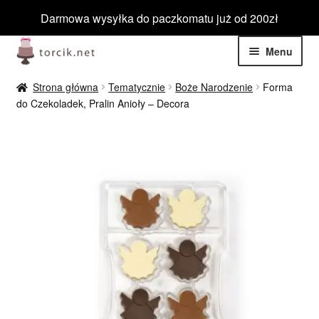
Darmowa wysyłka do paczkomatu już od 200zł
Przejdź
Przejdź
Menu
do
do
nawigacji
treści
Rozwiń
Jadalne
Strona główna
Tematycznie
Boże Narodzenie
Forma
menu
do Czekoladek, Pralin Anioły – Decora
potom
Rozwiń
Niejadalne
menu
potom
Rozwiń
Barwniki spożywcze
menu
potom
Rozwiń
Tematyczne
menu
potom
Blog
Wyprzedaż
Nowości