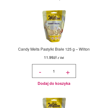
Candy Melts Pastylki Białe 125 g – Wilton
11.99
zł
z Vat
ilość
Candy
-
+
Melts
Pastylki
Białe
125 g -
Wilton
Dodaj do koszyka