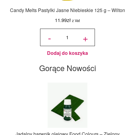
Candy Melts Pastylki Jasne Niebieskie 125 g – Wilton
11.99
zł
z Vat
ilość
Candy
-
+
Melts
Pastylki
Jasne
Niebieskie
125 g -
Wilton
Dodaj do koszyka
Gorące Nowości
Jadalny barwnik olejowy Food Colours – Zielony