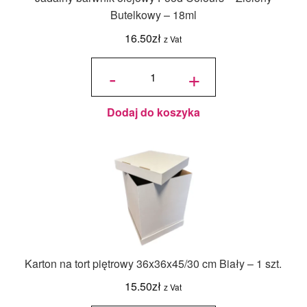
Butelkowy – 18ml
16.50
zł
z Vat
ilość
Jadalny
-
+
barwnik
olejowy
Food
Colours -
Zielony
Butelkowy
- 18ml
Dodaj do koszyka
Karton na tort piętrowy 36x36x45/30 cm Biały – 1 szt.
15.50
zł
z Vat