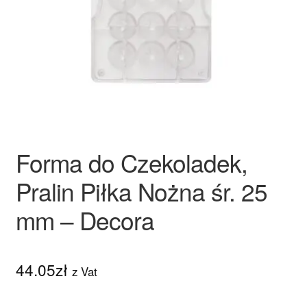
Ozdoby na tort weselny
Forma do Czekoladek,
Pralin Piłka Nożna śr. 25
mm – Decora
44.05
zł
z Vat