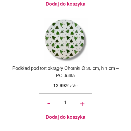
Dodaj do koszyka
Podkład pod tort okrągły Choinki Ø 30 cm, h 1 cm –
PC Julita
12.99
zł
z Vat
ilość
Podkład
-
+
pod tort
okrągły
Choinki
Ø 30
cm, h 1
cm - PC
Julita
Dodaj do koszyka