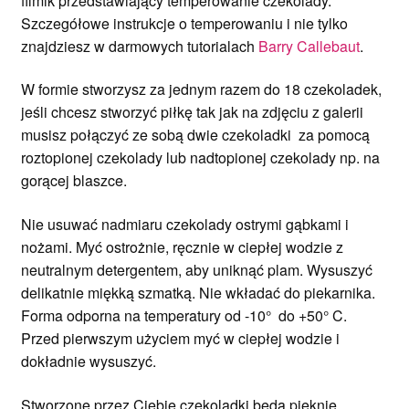
filmik przedstawiający temperowanie czekolady.
Szczegółowe instrukcje o temperowaniu i nie tylko
znajdziesz w darmowych tutorialach
Barry Callebaut
.
W formie stworzysz za jednym razem do 18 czekoladek,
jeśli chcesz stworzyć piłkę tak jak na zdjęciu z galerii
musisz połączyć ze sobą dwie czekoladki za pomocą
roztopionej czekolady lub nadtopionej czekolady np. na
gorącej blaszce.
Nie usuwać nadmiaru czekolady ostrymi gąbkami i
nożami. Myć ostrożnie, ręcznie w ciepłej wodzie z
neutralnym detergentem, aby uniknąć plam. Wysuszyć
delikatnie miękką szmatką. Nie wkładać do piekarnika.
Forma odporna na temperatury od -10° do +50° C.
Przed pierwszym użyciem myć w ciepłej wodzie i
dokładnie wysuszyć.
Stworzone przez Ciebie czekoladki będą pięknie