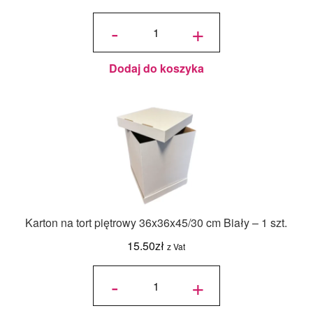
ilość
Jadalny
-
+
barwnik
olejowy
Food
Colours -
Zielony
Butelkowy
- 18ml
Dodaj do koszyka
Karton na tort piętrowy 36x36x45/30 cm Biały – 1 szt.
15.50
zł
z Vat
ilość Karton
na tort
-
+
piętrowy
36x36x45/30
cm Biały - 1
szt.