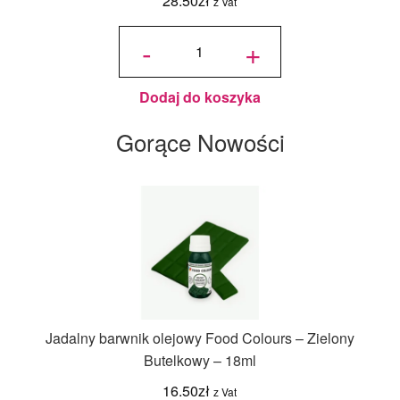
28.50
zł
z Vat
ilość
Jadalny
-
+
Brokat
Złoty
PME -
10 g
Dodaj do koszyka
Gorące Nowości
Jadalny barwnik olejowy Food Colours – Zielony
Butelkowy – 18ml
16.50
zł
z Vat