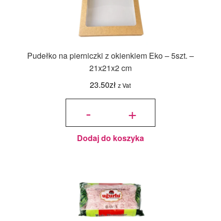
Pudełko na pierniczki z okienkiem Eko – 5szt. –
21x21x2 cm
23.50
zł
z Vat
ilość
Pudełko
-
+
na
pierniczki
z
okienkiem
Eko -
5szt. -
21x21x2
cm
Dodaj do koszyka