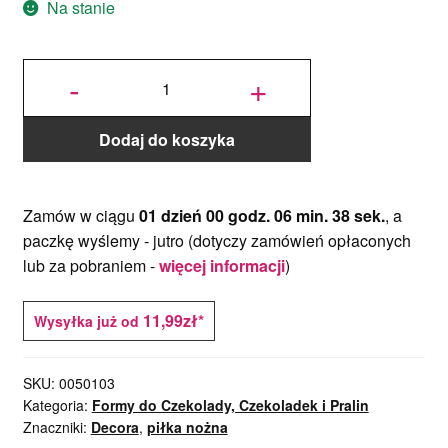
Na stanie
ilość Forma
do
-
+
Czekoladek,
Pralin Piłka
Nożna śr. 25
mm -
Decora
Dodaj do koszyka
Zamów w ciągu
01 dzień 00 godz. 06 min. 38 sek.
, a
paczkę wyślemy -
jutro
(dotyczy zamówień opłaconych
lub za pobraniem -
więcej informacji
)
11,99zł*
Wysyłka już od
SKU:
0050103
Kategoria:
Formy do Czekolady, Czekoladek i Pralin
Znaczniki:
Decora
,
piłka nożna