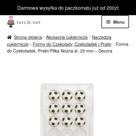
Darmowa wysyłka do paczkomatu już od 200zł
Przejdź
Przejdź
Menu
do
do
nawigacji
treści
Rozwiń
Jadalne
Strona główna
Akcesoria cukiernicze
Narzędzia
menu
cukiernicze
Formy do Czekolady, Czekoladek i Pralin
Forma
potom
Rozwiń
do Czekoladek, Pralin Piłka Nożna śr. 25 mm – Decora
Niejadalne
menu
potom
Rozwiń
Barwniki spożywcze
menu
potom
Rozwiń
Tematyczne
menu
potom
Blog
Wyprzedaż
Nowości