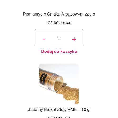
Pismaniye o Smaku Arbuzowym 220 g
28.99
zł
z Vat
ilość
Pismaniye
-
+
o Smaku
Arbuzowym
220 g
Dodaj do koszyka
Jadalny Brokat Złoty PME – 10 g