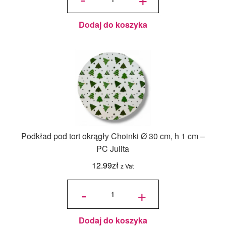
cm Biały - 1
szt.
Dodaj do koszyka
Podkład pod tort okrągły Choinki Ø 30 cm, h 1 cm –
PC Julita
12.99
zł
z Vat
ilość
Podkład
-
+
pod tort
okrągły
Choinki
Ø 30
cm, h 1
cm - PC
Julita
Dodaj do koszyka