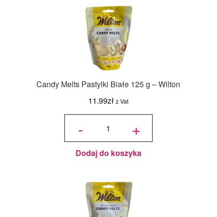
Candy Melts Pastylki Białe 125 g – Wilton
11.99
zł
z Vat
ilość
Candy
-
+
Melts
Pastylki
Białe
125 g -
Wilton
Dodaj do koszyka