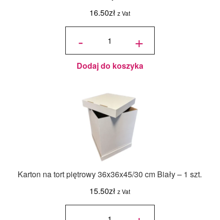
16.50
zł
z Vat
ilość
Jadalny
-
+
barwnik
olejowy
Food
Colours -
Zielony
Butelkowy
- 18ml
Dodaj do koszyka
Karton na tort piętrowy 36x36x45/30 cm Biały – 1 szt.
15.50
zł
z Vat
ilość Karton
na tort
-
+
piętrowy
36x36x45/30