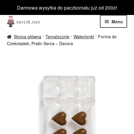
Darmowa wysyłka do paczkomatu już od 200zł
Przejdź
Przejdź
Menu
do
do
nawigacji
treści
Rozwiń
Jadalne
Strona główna
Tematycznie
Walentynki
Forma do
menu
Czekoladek, Pralin Serca – Decora
potom
Rozwiń
Niejadalne
menu
potom
Rozwiń
Barwniki spożywcze
menu
potom
Rozwiń
Tematyczne
menu
potom
Blog
Wyprzedaż
Nowości