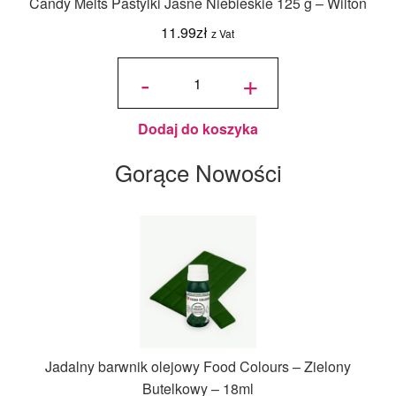
Candy Melts Pastylki Jasne Niebieskie 125 g – Wilton
11.99
zł
z Vat
ilość
Candy
-
+
Melts
Pastylki
Jasne
Niebieskie
125 g -
Wilton
Dodaj do koszyka
Gorące Nowości
Jadalny barwnik olejowy Food Colours – Zielony
Butelkowy – 18ml