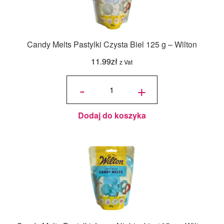
Candy Melts Pastylki Czysta Biel 125 g – Wilton
11.99
zł
z Vat
ilość
Candy
-
+
Melts
Pastylki
Czysta
Biel
125 g -
Wilton
Dodaj do koszyka