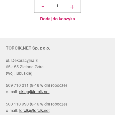
Podkład
-
+
pod tort
okrągły
Choinki
Ø 30
cm, h 1
cm - PC
Julita
Dodaj do koszyka
TORCIK.NET Sp. z o.o.
ul. Dekoracyjna 3
65-155 Zielona Góra
(woj. lubuskie)
509 710 211 (8-16 w dni robocze)
e-mail:
sklep@torcik.net
500 113 990 (8-16 w dni robocze)
e-mail:
torcik@torcik.net