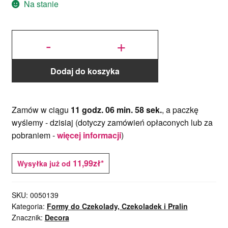
Na stanie
ilość Forma
do
-
+
Czekoladek,
Pralin
Sztabki i
Cygara -
Decora
Dodaj do koszyka
Zamów w ciągu
11 godz. 06 min. 57 sek.
, a paczkę
wyślemy -
dzisiaj
(dotyczy zamówień opłaconych lub za
pobraniem -
więcej informacji
)
11,99zł*
Wysyłka już od
SKU:
0050139
Kategoria:
Formy do Czekolady, Czekoladek i Pralin
Znacznik:
Decora