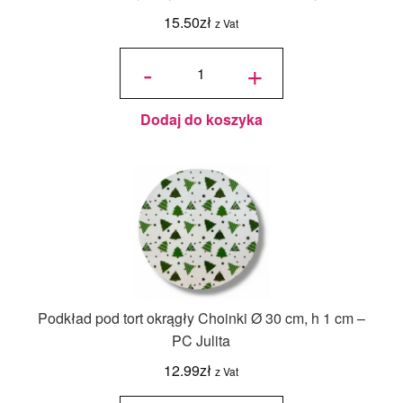
15.50
zł
z Vat
ilość Karton
na tort
-
+
piętrowy
36x36x45/30
cm Biały - 1
szt.
Dodaj do koszyka
Podkład pod tort okrągły Choinki Ø 30 cm, h 1 cm –
PC Julita
12.99
zł
z Vat
ilość