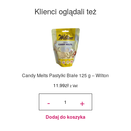
Klienci oglądali też
Candy Melts Pastylki Białe 125 g – Wilton
11.99
zł
z Vat
ilość
Candy
-
+
Melts
Pastylki
Białe
125 g -
Wilton
Dodaj do koszyka