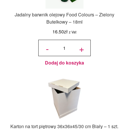
Jadalny barwnik olejowy Food Colours – Zielony
Butelkowy – 18ml
16.50
zł
z Vat
ilość
Jadalny
-
+
barwnik
olejowy
Food
Colours -
Zielony
Butelkowy
- 18ml
Dodaj do koszyka
Karton na tort piętrowy 36x36x45/30 cm Biały – 1 szt.