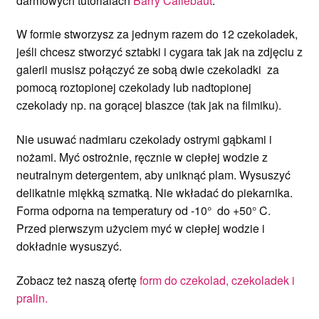
darmowych tutorialach
Barry Callebaut
.
W formie stworzysz za jednym razem do 12 czekoladek,
jeśli chcesz stworzyć sztabki i cygara tak jak na zdjęciu z
galerii musisz połączyć ze sobą dwie czekoladki za
pomocą roztopionej czekolady lub nadtopionej
czekolady np. na gorącej blaszce (tak jak na filmiku).
Nie usuwać nadmiaru czekolady ostrymi gąbkami i
nożami. Myć ostrożnie, ręcznie w ciepłej wodzie z
neutralnym detergentem, aby uniknąć plam. Wysuszyć
delikatnie miękką szmatką. Nie wkładać do piekarnika.
Forma odporna na temperatury od -10° do +50° C.
Przed pierwszym użyciem myć w ciepłej wodzie i
dokładnie wysuszyć.
Zobacz też naszą ofertę
form do czekolad, czekoladek i
pralin.