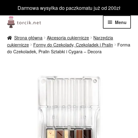
Darmowa wysyłka do paczkomatu już od 200zł
Przejdź
Przejdź
Menu
do
do
nawigacji
treści
Rozwiń
Jadalne
Strona główna
Akcesoria cukiernicze
Narzędzia
menu
cukiernicze
Formy do Czekolady, Czekoladek i Pralin
Forma
potom
Rozwiń
do Czekoladek, Pralin Sztabki i Cygara – Decora
Niejadalne
menu
potom
Rozwiń
Barwniki spożywcze
menu
potom
Rozwiń
Tematyczne
menu
potom
Blog
Wyprzedaż
Nowości