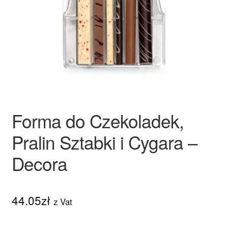
Ozdoby na tort weselny
Forma do Czekoladek,
Pralin Sztabki i Cygara –
Decora
44.05
zł
z Vat