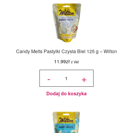
Candy Melts Pastylki Czysta Biel 125 g – Wilton
11.99
zł
z Vat
ilość
Candy
-
+
Melts
Pastylki
Czysta
Biel
125 g -
Wilton
Dodaj do koszyka