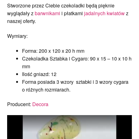
Stworzone przez Ciebie czekoladki będą pięknie
wyglądały z
barwnikami
i płatkami
jadalnych kwiatów
z
naszej oferty.
Wymiary:
Forma: 200 x 120 x 20 h mm
Czekoladka Sztabka i Cygaro: 90 x 15 – 10 x 10 h
mm
Ilość gniazd: 12
Forma posiada 3 wzory sztabki i 3 wzory cygara
o różnych rozmiarach.
Producent:
Decora