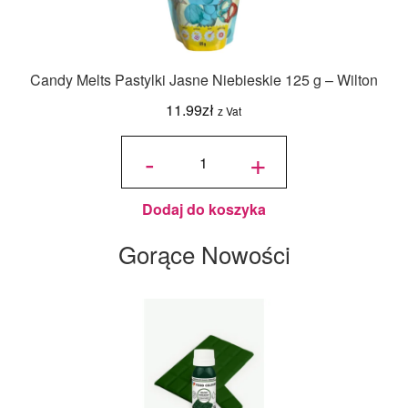
Candy Melts Pastylki Jasne Niebieskie 125 g – Wilton
11.99
zł
z Vat
ilość
Candy
-
+
Melts
Pastylki
Jasne
Niebieskie
125 g -
Wilton
Dodaj do koszyka
Gorące Nowości