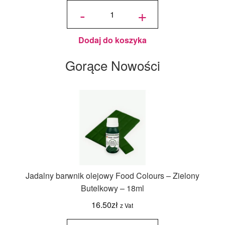
ilość
Candy
-
+
Melts
Pastylki
Jasne
Niebieskie
125 g -
Wilton
Dodaj do koszyka
Gorące Nowości
Jadalny barwnik olejowy Food Colours – Zielony
Butelkowy – 18ml
16.50
zł
z Vat
ilość
Jadalny