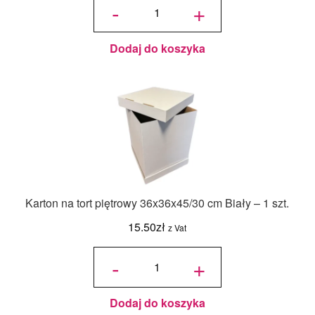
-
+
barwnik
olejowy
Food
Colours -
Zielony
Butelkowy
- 18ml
Dodaj do koszyka
Karton na tort piętrowy 36x36x45/30 cm Biały – 1 szt.
15.50
zł
z Vat
ilość Karton
na tort
-
+
piętrowy
36x36x45/30
cm Biały - 1
szt.
Dodaj do koszyka