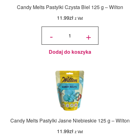
Candy Melts Pastylki Czysta Biel 125 g – Wilton
11.99
zł
z Vat
ilość
Candy
-
+
Melts
Pastylki
Czysta
Biel
125 g -
Wilton
Dodaj do koszyka
Candy Melts Pastylki Jasne Niebieskie 125 g – Wilton
11.99
zł
z Vat