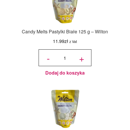
Candy Melts Pastylki Białe 125 g – Wilton
11.99
zł
z Vat
ilość
Candy
-
+
Melts
Pastylki
Białe
125 g -
Wilton
Dodaj do koszyka