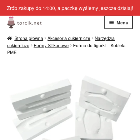
Zrób zakupy do 14:00, a paczkę wyślemy jeszcze dzisiaj!
Przejdź
Przejdź
Menu
do
do
nawigacji
treści
Rozwiń
Jadalne
Strona główna
Akcesoria cukiernicze
Narzędzia
menu
cukiernicze
Formy Silikonowe
Forma do figurki – Kobieta –
potom
Rozwiń
PME
Niejadalne
menu
potom
Rozwiń
Barwniki spożywcze
menu
potom
Rozwiń
Tematyczne
menu
potom
Blog
Wyprzedaż
Nowości