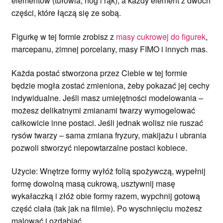
elementów (tułowia, nóg i rąk), a każdy element z dwóch
części, które łączą się ze sobą.
Figurkę w tej formie zrobisz z
masy cukrowej do figurek
,
marcepanu, zimnej porcelany, masy FIMO i innych mas.
Każda postać stworzona przez Ciebie w tej formie
będzie mogła zostać zmieniona, żeby pokazać jej cechy
indywidualne. Jeśli masz umiejętności modelowania –
możesz delikatnymi zmianami twarzy wymogelować
całkowicie inne postaci. Jeśli jednak wolisz nie ruszać
rysów twarzy – sama zmiana fryzury, makijażu i ubrania
pozwoli stworzyć niepowtarzalne postaci kobiece.
Użycie: Wnętrze formy wyłóż folią spożywczą, wypełnij
formę dowolną masą cukrową, usztywnij masę
wykałaczką i złóż obie formy razem, wypchnij gotową
część ciała (tak jak na filmie). Po wyschnięciu możesz
malować i ozdabiać.