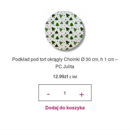
Podkład pod tort okrągły Choinki Ø 30 cm, h 1 cm –
PC Julita
12.99
zł
z Vat
ilość
Podkład
-
+
pod tort
okrągły
Choinki
Ø 30
cm, h 1
cm - PC
Julita
Dodaj do koszyka