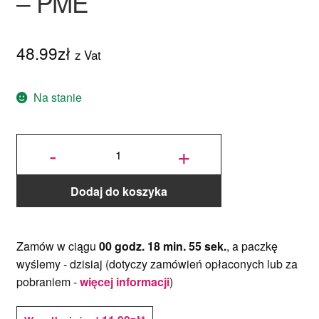
– PME
48.99
zł
z Vat
Na stanie
ilość
Forma
-
+
do
figurki -
Kobieta
- PME
Dodaj do koszyka
Zamów w ciągu
00 godz. 18 min. 54 sek.
, a paczkę
wyślemy -
dzisiaj
(dotyczy zamówień opłaconych lub za
pobraniem -
więcej informacji
)