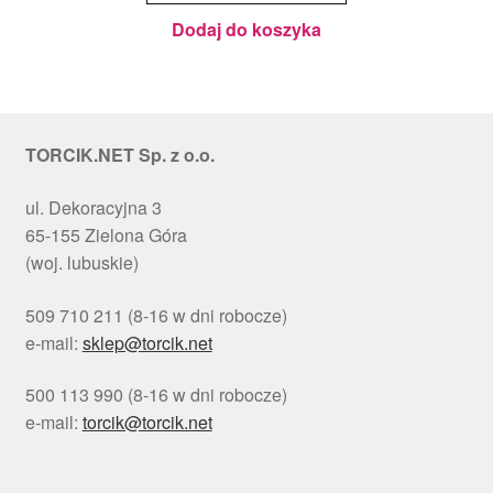
cm - PC
Julita
Dodaj do koszyka
TORCIK.NET Sp. z o.o.
ul. Dekoracyjna 3
65-155 Zielona Góra
(woj. lubuskie)
509 710 211 (8-16 w dni robocze)
e-mail:
sklep@torcik.net
500 113 990 (8-16 w dni robocze)
e-mail:
torcik@torcik.net