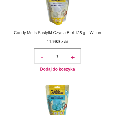
Candy Melts Pastylki Czysta Biel 125 g – Wilton
11.99
zł
z Vat
ilość
Candy
-
+
Melts
Pastylki
Czysta
Biel
125 g -
Wilton
Dodaj do koszyka