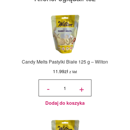
Candy Melts Pastylki Białe 125 g – Wilton
11.99
zł
z Vat
ilość
Candy
-
+
Melts
Pastylki
Białe
125 g -
Wilton
Dodaj do koszyka