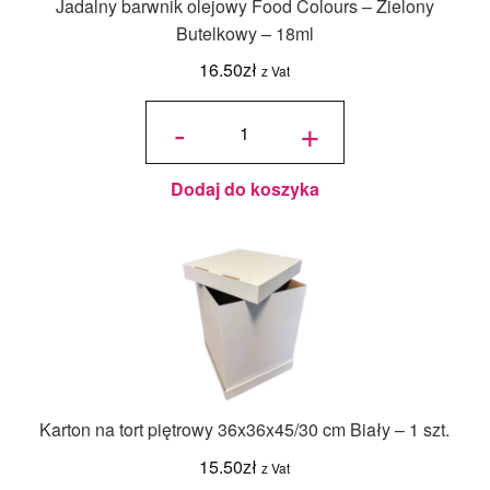
Jadalny barwnik olejowy Food Colours – Zielony
Butelkowy – 18ml
16.50
zł
z Vat
ilość
Jadalny
-
+
barwnik
olejowy
Food
Colours -
Zielony
Butelkowy
- 18ml
Dodaj do koszyka
Karton na tort piętrowy 36x36x45/30 cm Biały – 1 szt.
15.50
zł
z Vat