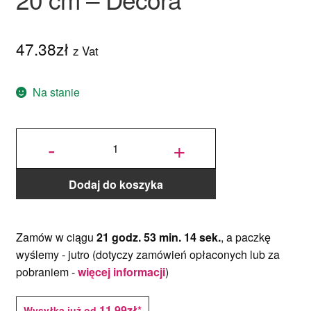
47.38
zł
z Vat
Na stanie
ilość
Forma do
-
+
pieczenia
Babki z
kominem
Rosa ø
20 cm -
Decora
Dodaj do koszyka
Zamów w ciągu
21 godz. 53 min. 14 sek.
, a paczkę
wyślemy -
jutro
(dotyczy zamówień opłaconych lub za
pobraniem -
więcej informacji
)
11,99zł*
Wysyłka już od