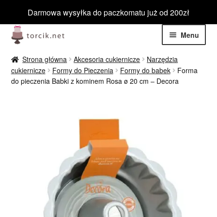
Darmowa wysyłka do paczkomatu już od 200zł
Przejdź
Przejdź
Menu
do
do
nawigacji
treści
Rozwiń
Jadalne
Strona główna
Akcesoria cukiernicze
Narzędzia
menu
cukiernicze
Formy do Pieczenia
Formy do babek
Forma
potom
Rozwiń
do pieczenia Babki z kominem Rosa ø 20 cm – Decora
Niejadalne
menu
potom
Rozwiń
Barwniki spożywcze
menu
potom
Rozwiń
Tematyczne
menu
potom
Blog
Wyprzedaż
Nowości