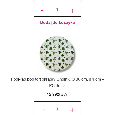
ilość Karton
na tort
-
+
piętrowy
36x36x45/30
cm Biały - 1
szt.
Dodaj do koszyka
Podkład pod tort okrągły Choinki Ø 30 cm, h 1 cm –
PC Julita
12.99
zł
z Vat
ilość
Podkład
-
+
pod tort
okrągły
Choinki
Ø 30
cm, h 1