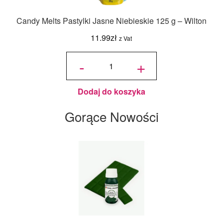
Candy Melts Pastylki Jasne Niebieskie 125 g – Wilton
11.99
zł
z Vat
ilość
Candy
-
+
Melts
Pastylki
Jasne
Niebieskie
125 g -
Wilton
Dodaj do koszyka
Gorące Nowości