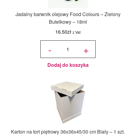
Jadalny barwnik olejowy Food Colours – Zielony
Butelkowy – 18ml
16.50
zł
z Vat
ilość
Jadalny
-
+
barwnik
olejowy
Food
Colours -
Zielony
Butelkowy
- 18ml
Dodaj do koszyka
Karton na tort piętrowy 36x36x45/30 cm Biały – 1 szt.