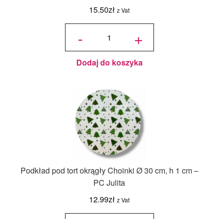
15.50
zł
z Vat
ilość Karton
na tort
-
+
piętrowy
36x36x45/30
cm Biały - 1
szt.
Dodaj do koszyka
Podkład pod tort okrągły Choinki Ø 30 cm, h 1 cm –
PC Julita
12.99
zł
z Vat
ilość
Podkład