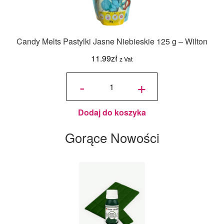
Candy Melts Pastylki Jasne Niebieskie 125 g – Wilton
11.99
zł
z Vat
ilość
Candy
-
+
Melts
Pastylki
Jasne
Niebieskie
125 g -
Wilton
Dodaj do koszyka
Gorące Nowości