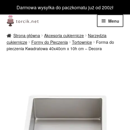
Darmowa wysyłka do paczkomatu już od 200zł
Przejdź
Przejdź
Menu
do
do
nawigacji
treści
Rozwiń
Jadalne
Strona główna
Akcesoria cukiernicze
Narzędzia
menu
cukiernicze
Formy do Pieczenia
Tortownice
Forma do
potom
Rozwiń
pieczenia Kwadratowa 40x40cm x 10h cm – Decora
Niejadalne
menu
potom
Rozwiń
Barwniki spożywcze
menu
potom
Rozwiń
Tematyczne
menu
potom
Blog
Wyprzedaż
Nowości