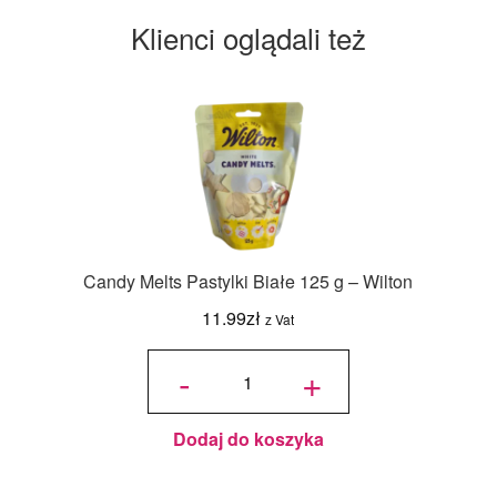
Klienci oglądali też
Candy Melts Pastylki Białe 125 g – Wilton
11.99
zł
z Vat
ilość
Candy
-
+
Melts
Pastylki
Białe
125 g -
Wilton
Dodaj do koszyka