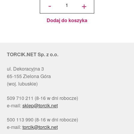
-
+
pod tort
okrągły
Choinki
Ø 30
cm, h 1
cm - PC
Julita
Dodaj do koszyka
TORCIK.NET Sp. z o.o.
ul. Dekoracyjna 3
65-155 Zielona Góra
(woj. lubuskie)
509 710 211 (8-16 w dni robocze)
e-mail:
sklep@torcik.net
500 113 990 (8-16 w dni robocze)
e-mail:
torcik@torcik.net