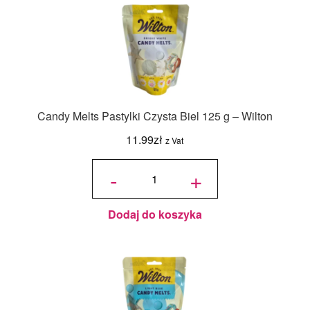
Candy Melts Pastylki Czysta Biel 125 g – Wilton
11.99
zł
z Vat
ilość
Candy
-
+
Melts
Pastylki
Czysta
Biel
125 g -
Wilton
Dodaj do koszyka