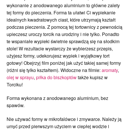
wykonanie z anodowanego aluminium to główne zalety
tej formy do pieczenia. Forma ta ułatwi Ci wypiekanie
idealnych kwadratowych ciast, które utrzymają kształt
podczas pieczenia. Z pomocą tej tortownicy z pewnością
upieczesz uroczy torcik na urodziny i nie tylko. Ponadto
te wspaniałe wypieki świetnie sprawdzą się na słodkim
stole! W rezultacie wystarczy że wybierzesz przepis,
użyjesz formy, udekorujesz wypiek i wyjątkowy tort
gotowy! Obejrzyj film poniżej jak użyć takiej samej formy
(różni się tylko kształtem). Widoczne na filmie:
aromaty
,
olej w sprayu
,
piłka do biszkoptów
także kupisz w
Torciku!
Forma wykonana z anodowanego aluminium, bez
spawów.
Nie używać formy w mikrofalówce i zmywarce. Należy ją
umyć przed pierwszym użyciem w ciepłej wodzie i