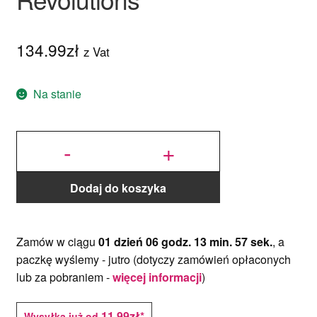
134.99
zł
z Vat
Na stanie
ilość Forma
silikonowa
-
+
Tors
Mężczyzny
- Sweet
Revolutions
Dodaj do koszyka
Zamów w ciągu
01 dzień 06 godz. 13 min. 57 sek.
, a
paczkę wyślemy -
jutro
(dotyczy zamówień opłaconych
lub za pobraniem -
więcej informacji
)
11,99zł*
Wysyłka już od