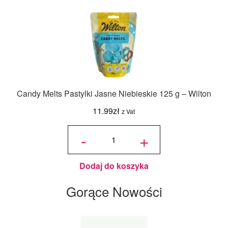
Candy Melts Pastylki Jasne Niebieskie 125 g – Wilton
11.99
zł
z Vat
ilość
Candy
-
+
Melts
Pastylki
Jasne
Niebieskie
125 g -
Wilton
Dodaj do koszyka
Gorące Nowości