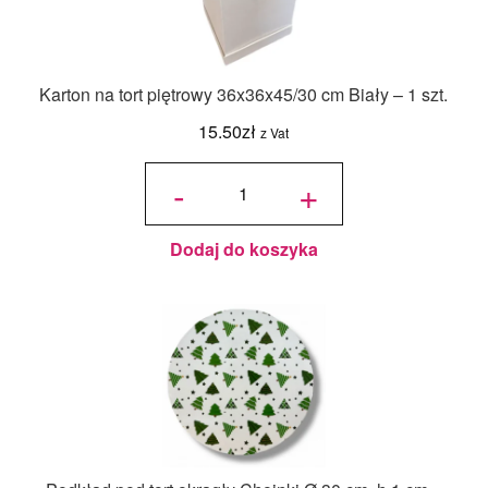
Karton na tort piętrowy 36x36x45/30 cm Biały – 1 szt.
15.50
zł
z Vat
ilość Karton
na tort
-
+
piętrowy
36x36x45/30
cm Biały - 1
szt.
Dodaj do koszyka