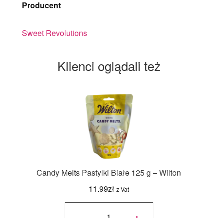
Producent
Sweet Revolutions
Klienci oglądali też
Candy Melts Pastylki Białe 125 g – Wilton
11.99
zł
z Vat
ilość
Candy
-
+
Melts
Pastylki