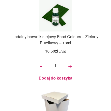
Jadalny barwnik olejowy Food Colours – Zielony
Butelkowy – 18ml
16.50
zł
z Vat
ilość
Jadalny
-
+
barwnik
olejowy
Food
Colours -
Zielony
Butelkowy
- 18ml
Dodaj do koszyka