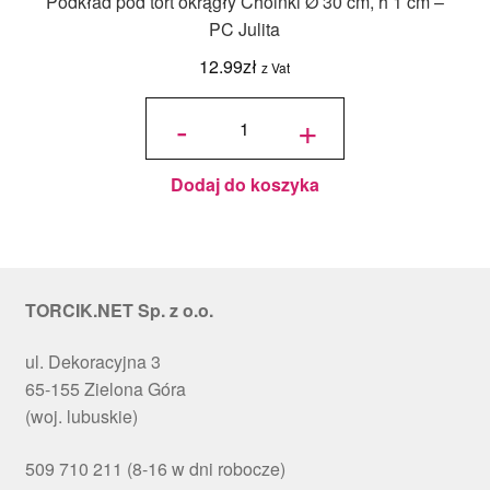
Podkład pod tort okrągły Choinki Ø 30 cm, h 1 cm –
PC Julita
12.99
zł
z Vat
ilość
Podkład
-
+
pod tort
okrągły
Choinki
Ø 30
cm, h 1
cm - PC
Julita
Dodaj do koszyka
TORCIK.NET Sp. z o.o.
ul. Dekoracyjna 3
65-155 Zielona Góra
(woj. lubuskie)
509 710 211 (8-16 w dni robocze)