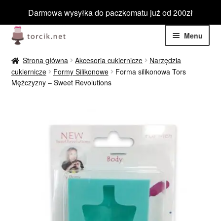
Darmowa wysyłka do paczkomatu już od 200zł
Przejdź
Przejdź
Menu
do
do
nawigacji
treści
Rozwiń
Jadalne
Strona główna
Akcesoria cukiernicze
Narzędzia
menu
cukiernicze
Formy Silikonowe
Forma silikonowa Tors
potom
Rozwiń
Mężczyzny – Sweet Revolutions
Niejadalne
menu
potom
Rozwiń
Barwniki spożywcze
menu
potom
Rozwiń
Tematyczne
menu
potom
Blog
Wyprzedaż
Nowości