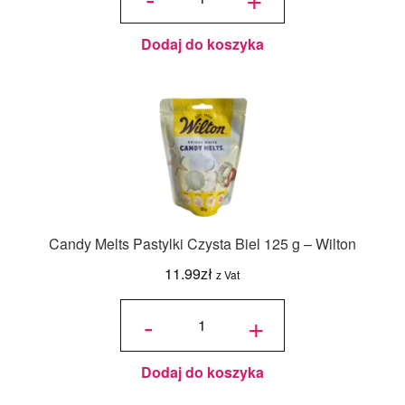
Białe
125 g -
Wilton
Dodaj do koszyka
Candy Melts Pastylki Czysta Biel 125 g – Wilton
11.99
zł
z Vat
ilość
Candy
-
+
Melts
Pastylki
Czysta
Biel
125 g -
Wilton
Dodaj do koszyka