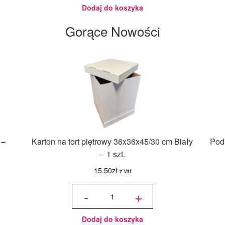
- 18ml
Dodaj do koszyka
Gorące Nowości
 –
Karton na tort piętrowy 36x36x45/30 cm Biały
Podk
– 1 szt.
15.50
zł
z Vat
ilość Karton
na tort
-
+
piętrowy
36x36x45/30
cm Biały - 1
szt.
Dodaj do koszyka