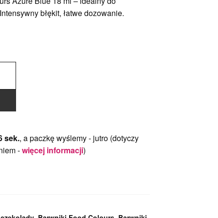
rs Azure Blue 18 ml – idealny do
Intensywny błękit, łatwe dozowanie.
5 sek.
, a paczkę wyślemy -
jutro
(dotyczy
niem -
więcej informacji
)
 czekolady
,
Barwniki Food Colours
,
Barwniki