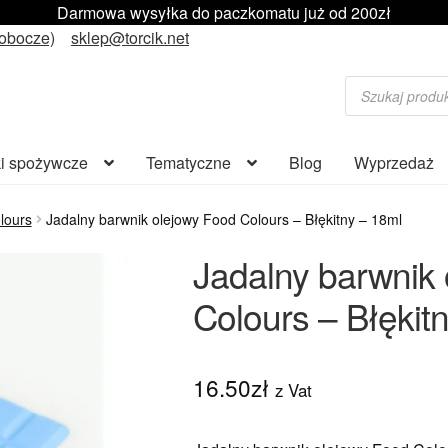
Darmowa wysyłka do paczkomatu już od 200zł
robocze)
sklep@torcik.net
Wyszukiwarka
produktów
i spożywcze
Tematyczne
Blog
Wyprzedaż
lours
Jadalny barwnik olejowy Food Colours – Błękitny – 18ml
Jadalny barwnik
Colours – Błękit
16.50
zł
z Vat