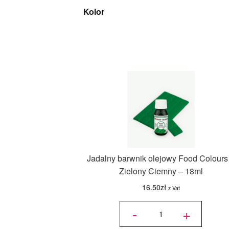
Kolor
Jadalny barwnik olejowy Food Colours
Zielony Ciemny – 18ml
16.50
zł
z Vat
ilość
Jadalny
-
+
barwnik
olejowy
Food
Colours
-
Zielony