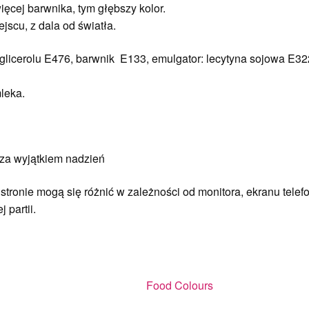
ięcej barwnika, tym głębszy kolor.
scu, z dala od światła.
oliglicerolu E476, barwnik E133, emulgator: lecytyna sojowa E32
leka.
g za wyjątkiem nadzień
tronie mogą się różnić w zależności od monitora, ekranu telefo
 partii.
Food Colours