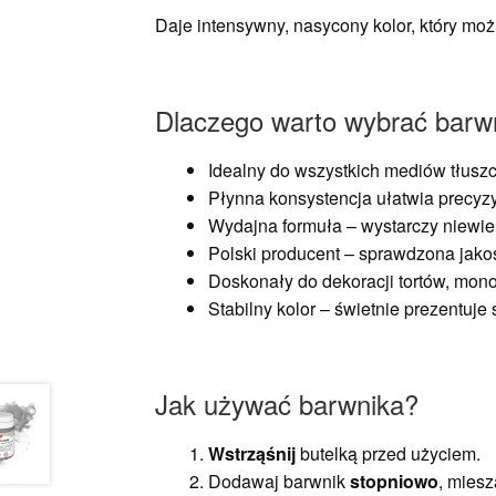
Daje intensywny, nasycony kolor, który mo
Dlaczego warto wybrać barw
Idealny do wszystkich mediów tłuszc
Płynna konsystencja ułatwia precyz
Wydajna formuła – wystarczy niewiel
Polski producent – sprawdzona jakość
Doskonały do dekoracji tortów, mono
Stabilny kolor – świetnie prezentuje 
Jak używać barwnika?
Wstrząśnij
butelką przed użyciem.
Dodawaj barwnik
stopniowo
, miesz