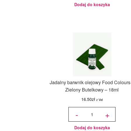
Ciemny
- 18ml
Dodaj do koszyka
Jadalny barwnik olejowy Food Colours
Zielony Butelkowy – 18ml
16.50
zł
z Vat
ilość
Jadalny
-
+
barwnik
olejowy
Food
Colours -
Zielony
Butelkowy
- 18ml
Dodaj do koszyka