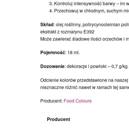
Kontroluj intensywność barwy – im w
Przechowuj w chłodnym, suchym miej
Skład
: olej roślinny, polirycynooleinian p
ekstrakt z rozmarynu E392
Może zawierać śladowe ilości orzechów i m
Pojemność
: 18 ml.
Dozowanie
: dekoracje i powłoki – 0,7 g/k
Odcienie kolorów przedstawione na naszej s
nieznaczne różnić nawet w ramach tej samej
Producent:
Food Colours
Producent