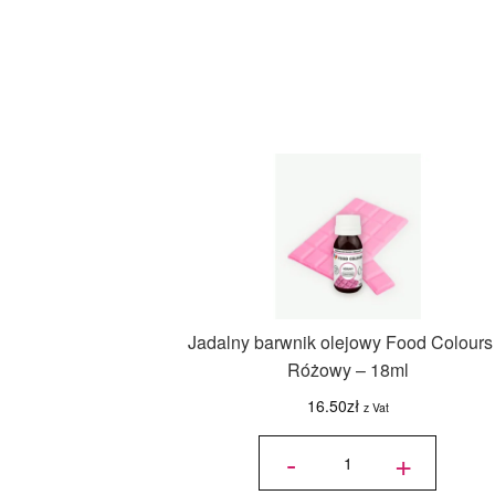
Jadalny barwnik olejowy Food Colours
Różowy – 18ml
16.50
zł
z Vat
ilość
Jadalny
-
+
barwnik
olejowy
Food
Colours
-
Różowy