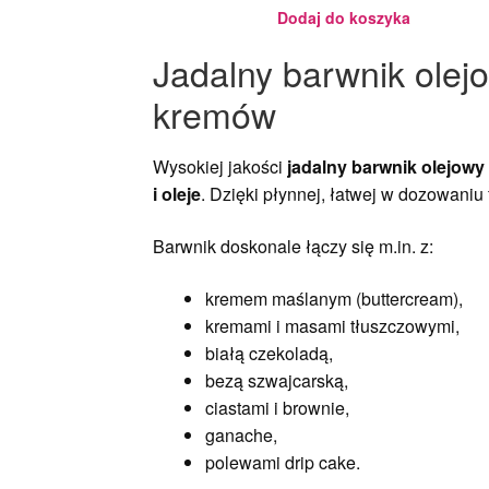
- 18ml
Dodaj do koszyka
Jadalny barwnik olej
kremów
Wysokiej jakości
jadalny barwnik olejowy 
i oleje
. Dzięki płynnej, łatwej w dozowani
Barwnik doskonale łączy się m.in. z:
kremem maślanym (buttercream),
kremami i masami tłuszczowymi,
białą czekoladą,
bezą szwajcarską,
ciastami i brownie,
ganache,
polewami drip cake.