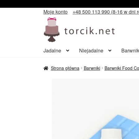
Moje konto
+48 500 113 990 (8-16 w dni 
Przejdź
Przejdź
do
do
nawigacji
treści
Jadalne
Niejadalne
Barwnik
Strona główna
Barwniki
Barwniki Food Co