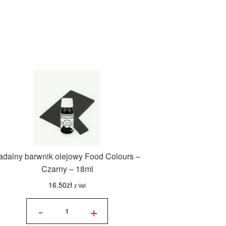
adalny barwnik olejowy Food Colours –
Czarny – 18ml
16.50
zł
z Vat
ilość
Jadalny
-
+
barwnik
olejowy
Food
Colours
-
Czarny