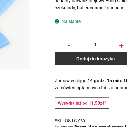
Jadalny barwnik olejowy Food Colou
czekolady, buttercreamu i ganache. 
Na stanie
ilość
Jadalny
-
+
barwnik
olejowy
Food
Colours
-
Błękitny
- 18ml
Dodaj do koszyka
Zamów w ciągu
14 godz. 15 min. 1
zamówień opłaconych lub za pobra
11,99zł*
Wysyłka już od
SKU:
OS-LC-060
Kategorie:
Barwniki do mas tłustych i