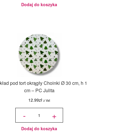
- 18ml
Dodaj do koszyka
ład pod tort okrągły Choinki Ø 30 cm, h 1
cm – PC Julita
12.99
zł
z Vat
ilość
Podkład
-
+
pod tort
okrągły
Choinki
Ø 30
cm, h 1
cm - PC
Julita
Dodaj do koszyka