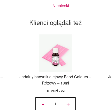
Niebieski
Klienci oglądali też
 –
Jadalny barwnik olejowy Food Colours –
J
Różowy – 18ml
16.50
zł
z Vat
ilość
Jadalny
-
+
barwnik
olejowy
Food
Colours
-
Różowy