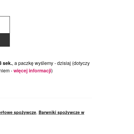
7 sek.
, a paczkę wyślemy -
dzisiaj
(dotyczy
niem -
więcej informacji
)
erłowe spożywcze
,
Barwniki spożywcze w