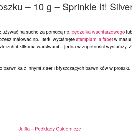
szku – 10 g – Sprinkle It! Silve
sz używać na sucho za pomocą np.
pędzelka wachlarzowego
lub
ożesz malować np. literki wyciśnięte
stemplami alfabet
w masie 
erzchni kilkoma warstwami – jedna w zupełności wystarczy. Złot
 barwnika z innymi z serii błyszczących barwników w proszku S
Julita – Podkłady Cukiernicze