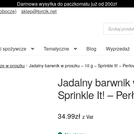
Darmowa wysyłka do paczkomatu już od 200zł
robocze)
sklep@torcik.net
Wyszukiwarka
produktów
i spożywcze
Tematyczne
Blog
Wyprzedaż
ze w proszku
Jadalny barwnik w proszku – 10 g – Sprinkle It! – Perł
Jadalny barwnik 
Sprinkle It! – Pe
34.99
zł
z Vat