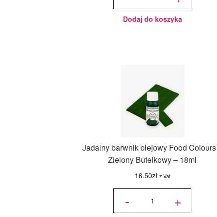
Cake Lace
by Claire
Bowman
Silver 28,3
gr
Dodaj do koszyka
Jadalny barwnik olejowy Food Colours
Zielony Butelkowy – 18ml
16.50
zł
z Vat
ilość
Jadalny
-
+
barwnik
olejowy
Food
Colours -
Zielony
Butelkowy