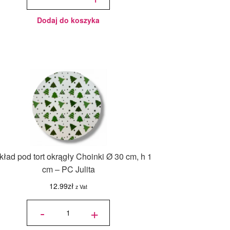
5kg kolor
226.50zł.
199.99zł.
biały
Dodaj do koszyka
ład pod tort okrągły Choinki Ø 30 cm, h 1
cm – PC Julita
12.99
zł
z Vat
ilość
Podkład
-
+
pod tort
okrągły
Choinki
Ø 30
cm, h 1
cm - PC