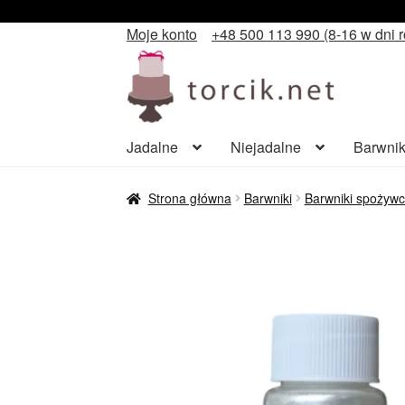
Moje konto
+48 500 113 990 (8-16 w dni 
Przejdź
Przejdź
do
do
nawigacji
treści
Jadalne
Niejadalne
Barwnik
Strona główna
Barwniki
Barwniki spożywc