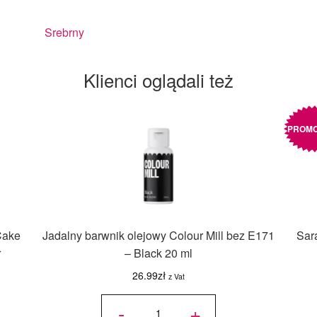
Srebrny
Klienci oglądali też
PROMO
Cake
Jadalny barwnik olejowy Colour Mill bez E171
Sar
r
– Black 20 ml
26.99
zł
z Vat
ilość
Jadalny
-
+
barwnik
olejowy
Colour