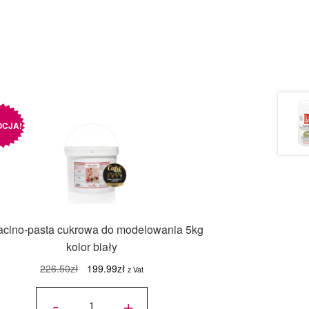
CJA!
acino-pasta cukrowa do modelowania 5kg
kolor biały
Pierwotna
Aktualna
226.50
zł
199.99
zł
z Vat
cena
cena
ilość
Saracino-
-
+
wynosiła:
wynosi:
pasta
cukrowa do
modelowania