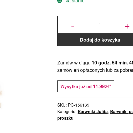
Na stanie
ilość
Jadalny
-
+
barwnik
w
proszku
- 10 g -
Sprinkle
It! -
Perłowy
Srebrny
Dodaj do koszyka
Zamów w ciągu
10 godz. 54 min. 4
zamówień opłaconych lub za pobra
11,99zł*
Wysyłka już od
SKU:
PC-156169
Kategorie:
Barwniki Julita
,
Barwniki p
proszku