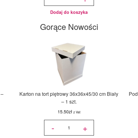
Mill bez
E171 -
Black
20 ml
Dodaj do koszyka
Gorące Nowości
 –
Karton na tort piętrowy 36x36x45/30 cm Biały
Podk
– 1 szt.
15.50
zł
z Vat
ilość Karton
na tort
-
+
piętrowy
36x36x45/30
cm Biały - 1
szt.