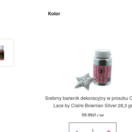
Kolor
Srebrny barwnik dekoracyjny w proszku 
Lace by Claire Bowman Silver 28,3 g
59.99
zł
z Vat
ilość
Srebrny
-
+
barwnik
dekoracyjny
w proszku