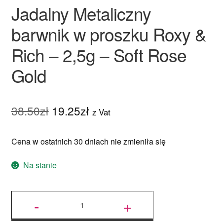
potom
Jadalny Metaliczny
Posypka czekoladowa
barwnik w proszku Roxy &
Kakao
Rich – 2,5g – Soft Rose
Czekolada plastyczna
Gold
Rozwiń
Foremki
menu
Pierwotna
Aktualna
38.50
zł
19.25
zł
potom
z Vat
Czekolada strzelająca
cena
cena
Rozwiń
Owocowe dodatki
Cena w ostatnich 30 dniach nie zmieniła się
wynosiła:
wynosi:
menu
38.50zł.
19.25zł.
potom
Rozwiń
Na stanie
Dekorowanie
menu
potom
Rozwiń
ilość
Dodatki
Jadalny
-
+
Metaliczny
menu
barwnik w
proszku
Roxy &
potom
Rich -
Rozwiń
Niejadalne
2,5g - Soft