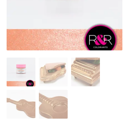
Mleczna czekolada
Deserowa czekolada
Ciemna czekolada
Różowa czekolada
Kolorowa czekolada
Czekolada do picia
Czekolada do fontann
Rozwiń
Dodatki do czekolady
menu