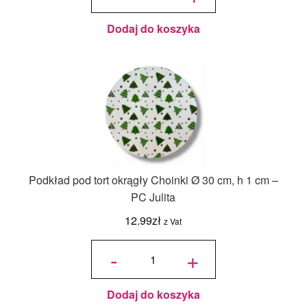
szt.
Dodaj do koszyka
Podkład pod tort okrągły Choinki Ø 30 cm, h 1 cm –
PC Julita
12.99
zł
z Vat
ilość
Podkład
-
+
pod tort
okrągły
Choinki
Ø 30
cm, h 1
cm - PC
Julita
Dodaj do koszyka