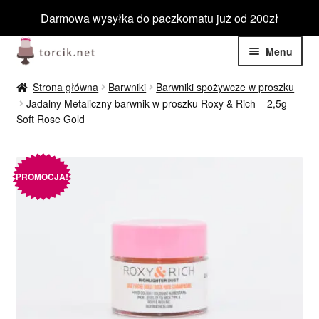
Darmowa wysyłka do paczkomatu już od 200zł
Przejdź
Przejdź
Menu
do
do
nawigacji
treści
Rozwiń
Jadalne
Strona główna
Barwniki
Barwniki spożywcze w proszku
menu
Jadalny Metaliczny barwnik w proszku Roxy & Rich – 2,5g –
potom
Rozwiń
Soft Rose Gold
Masa cukrowa
menu
potom
Rozwiń
Czekolada
menu
PROMOCJA!
potom
Rozwiń
Producenci
menu
potom
Rozwiń
Rodzaje
menu
potom
Czekolada w pastylkach
Biała czekolada