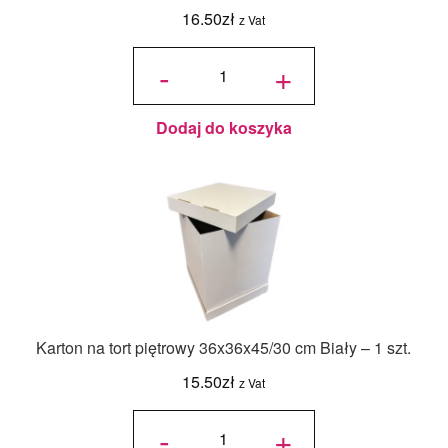
16.50
zł
z Vat
ilość
Jadalny
-
+
barwnik
olejowy
Food
Colours -
Zielony
Butelkowy
- 18ml
Dodaj do koszyka
Karton na tort piętrowy 36x36x45/30 cm Biały – 1 szt.
15.50
zł
z Vat
ilość Karton
na tort
-
+
piętrowy
36x36x45/30
cm Biały - 1