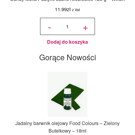
11.99
zł
z Vat
ilość
Candy
-
+
Melts
Pastylki
Jasne
Niebieskie
125 g -
Wilton
Dodaj do koszyka
Gorące Nowości
Jadalny barwnik olejowy Food Colours – Zielony
Butelkowy – 18ml