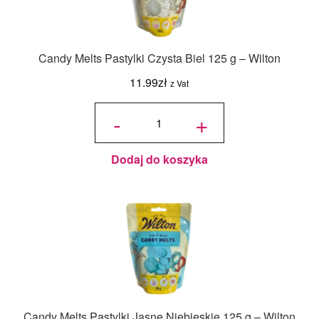
Candy Melts Pastylki Czysta Biel 125 g – Wilton
11.99
zł
z Vat
ilość
Candy
-
+
Melts
Pastylki
Czysta
Biel
125 g -
Wilton
Dodaj do koszyka
Candy Melts Pastylki Jasne Niebieskie 125 g – Wilton