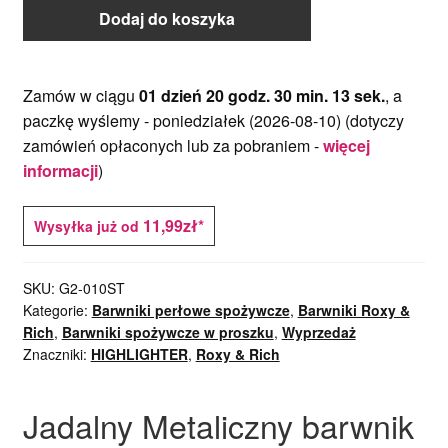
Rose Gold
menu
Dodaj do koszyka
potom
Rozwiń
Barwniki spożywcze
menu
potom
Zamów w ciągu
01 dzień 20 godz. 30 min. 13 sek.
, a
Rozwiń
Tematyczne
paczkę wyślemy -
poniedziałek (2026-08-10)
(dotyczy
menu
zamówień opłaconych lub za pobraniem -
więcej
potom
Blog
informacji
)
Wyprzedaż
11,99zł*
Wysyłka już od
Nowości
SKU:
G2-010ST
Kategorie:
Barwniki perłowe spożywcze
,
Barwniki Roxy &
Ozdoby na tort weselny
Rich
,
Barwniki spożywcze w proszku
,
Wyprzedaż
Znaczniki:
HIGHLIGHTER
,
Roxy & Rich
Jadalny Metaliczny barwnik