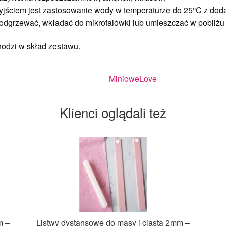
yjściem jest zastosowanie wody w temperaturze do 25°C z dod
odgrzewać, wkładać do mikrofalówki lub umieszczać w pobliżu 
odzi w skład zestawu.
MinioweLove
Klienci oglądali też
m –
Listwy dystansowe do masy i ciasta 2mm –