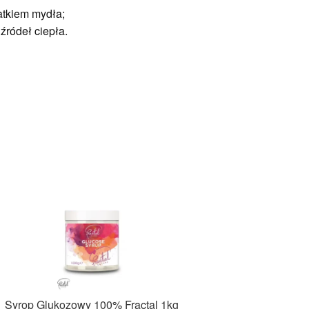
atkiem mydła;
źródeł ciepła.
Syrop Glukozowy 100% Fractal 1kg