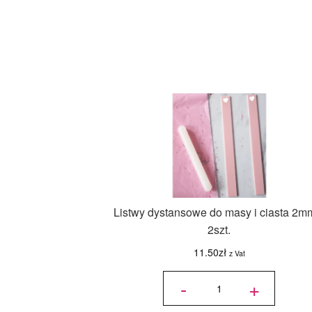
Listwy dystansowe do masy i ciasta 2m
2szt.
11.50
zł
z Vat
ilość Listwy
dystansowe
-
+
do masy i
ciasta 2mm
- 2szt.