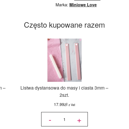
Marka:
Miniowe Love
Często kupowane razem
m –
Listwa dystansowa do masy i ciasta 3mm –
2szt.
17.99
zł
z Vat
ilość Listwa
dystansowa
-
+
do masy i
ciasta 3mm
- 2szt.