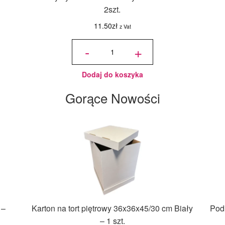
2szt.
11.50
zł
z Vat
ilość Listwy
dystansowe
-
+
do masy i
ciasta 2mm
- 2szt.
Dodaj do koszyka
Gorące Nowości
 –
Karton na tort piętrowy 36x36x45/30 cm Biały
Podk
– 1 szt.