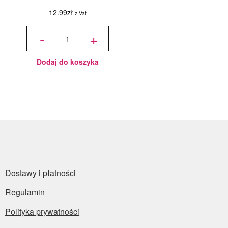
12.99
zł
z Vat
ilość
Podkład
-
+
pod tort
okrągły
Choinki
Ø 30
cm, h 1
cm - PC
Julita
Dodaj do koszyka
Dostawy i płatności
Regulamin
Polityka prywatności