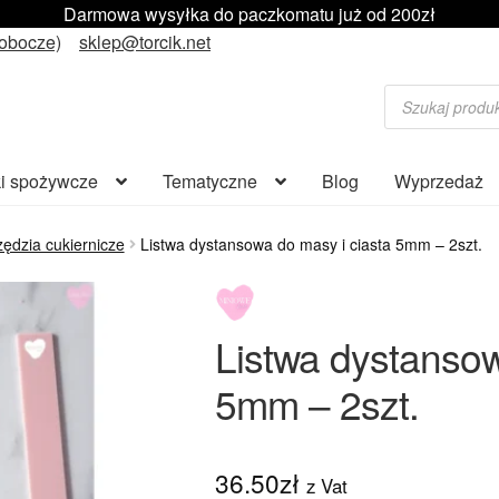
Darmowa wysyłka do paczkomatu już od 200zł
robocze)
sklep@torcik.net
Wyszukiwarka
produktów
i spożywcze
Tematyczne
Blog
Wyprzedaż
ędzia cukiernicze
Listwa dystansowa do masy i ciasta 5mm – 2szt.
Listwa dystansow
5mm – 2szt.
36.50
zł
z Vat