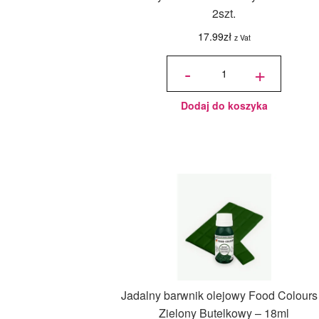
2szt.
17.99
zł
z Vat
ilość Listwa
dystansowa
-
+
do masy i
ciasta 3mm
- 2szt.
Dodaj do koszyka
Jadalny barwnik olejowy Food Colours
Zielony Butelkowy – 18ml