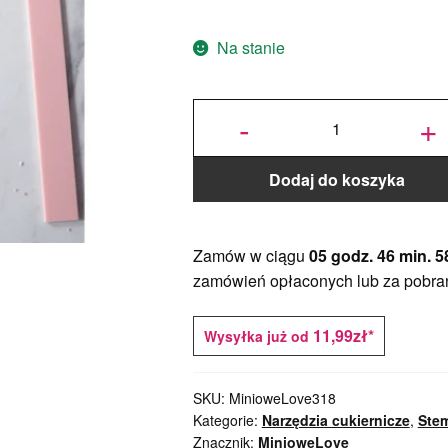
Na stanie
ilość Listwa
dystansowa
-
+
do masy i
ciasta 5mm
- 2szt.
Dodaj do koszyka
Zamów w ciągu
05 godz. 46 min. 5
zamówień opłaconych lub za pobra
11,99zł*
Wysyłka już od
SKU:
MinioweLove318
Kategorie:
Narzędzia cukiernicze
,
Ste
Znacznik:
MinioweLove