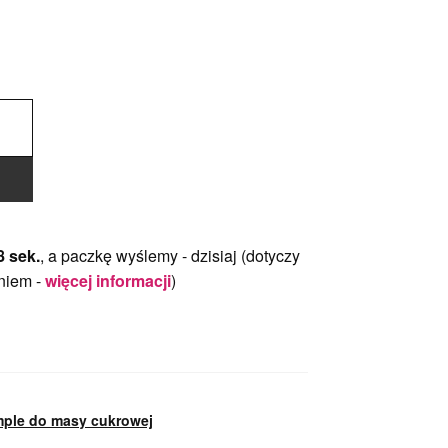
7 sek.
, a paczkę wyślemy -
dzisiaj
(dotyczy
niem -
więcej informacji
)
mple do masy cukrowej