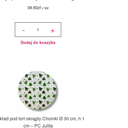
39.50
zł
z Vat
ilość Syrop
Glukozowy
-
+
100%
Fractal
1kg
Dodaj do koszyka
ład pod tort okrągły Choinki Ø 30 cm, h 1
cm – PC Julita