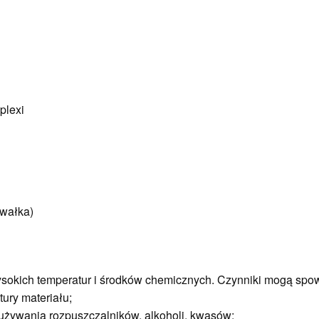
plexi
 wałka)
wysokich temperatur i środków chemicznych. Czynniki mogą sp
tury materiału;
używania rozpuszczalników, alkoholi, kwasów;