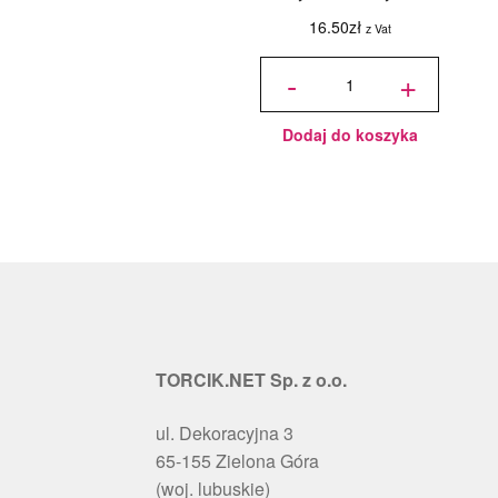
16.50
zł
z Vat
ilość
Jadalny
-
+
barwnik
olejowy
Food
Colours -
Zielony
Butelkowy
- 18ml
Dodaj do koszyka
TORCIK.NET Sp. z o.o.
ul. Dekoracyjna 3
65-155 Zielona Góra
(woj. lubuskie)