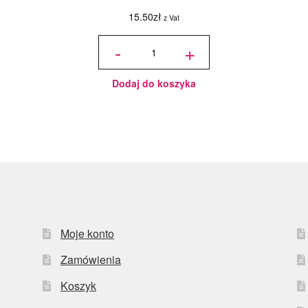
15.50
zł
z Vat
ilość Karton
na tort
-
+
piętrowy
36x36x45/30
cm Biały - 1
szt.
Dodaj do koszyka
Moje konto
Zamówienia
Koszyk