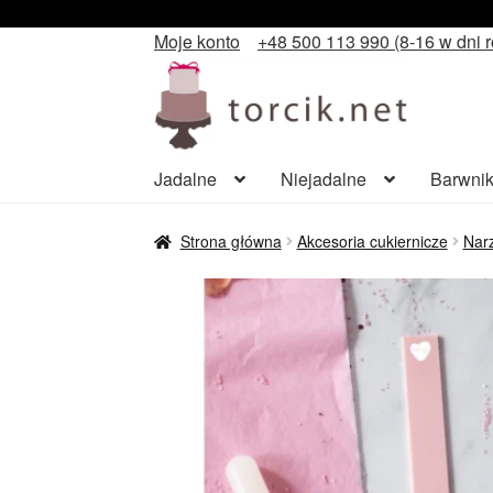
Moje konto
+48 500 113 990 (8-16 w dni 
Przejdź
Przejdź
do
do
nawigacji
treści
Jadalne
Niejadalne
Barwnik
Strona główna
Akcesoria cukiernicze
Narz