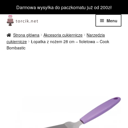
Darmowa wysyłka do paczkomatu już od 200zł
Przejdź
Przejdź
Menu
do
do
nawigacji
treści
Rozwiń
Jadalne
Strona główna
Akcesoria cukiernicze
Narzędzia
menu
cukiernicze
Łopatka z nożem 28 cm – fioletowa – Cook
potom
Rozwiń
Bombastic
Niejadalne
menu
potom
Rozwiń
Barwniki spożywcze
menu
potom
Rozwiń
Tematyczne
menu
potom
Blog
Wyprzedaż
Nowości