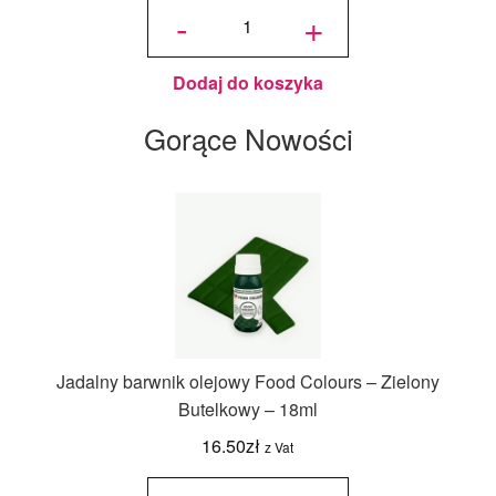
Jadalny
-
+
Brokat
Złoty
PME -
10 g
Dodaj do koszyka
Gorące Nowości
Jadalny barwnik olejowy Food Colours – Zielony
Butelkowy – 18ml
16.50
zł
z Vat
ilość
Jadalny