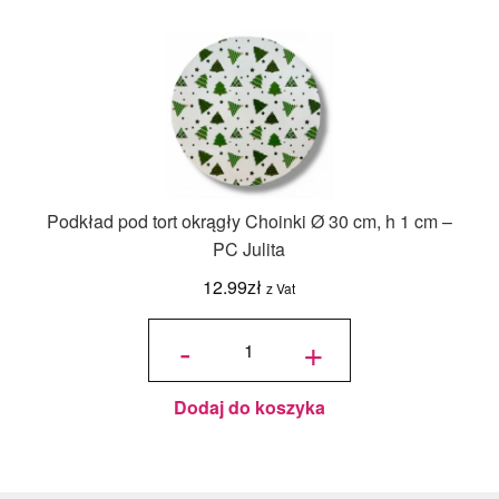
Podkład pod tort okrągły Choinki Ø 30 cm, h 1 cm –
PC Julita
12.99
zł
z Vat
ilość
Podkład
-
+
pod tort
okrągły
Choinki
Ø 30
cm, h 1
cm - PC
Julita
Dodaj do koszyka