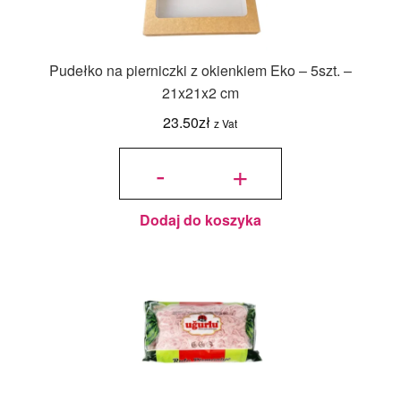
Pudełko na pierniczki z okienkiem Eko – 5szt. –
21x21x2 cm
23.50
zł
z Vat
ilość
Pudełko
-
+
na
pierniczki
z
okienkiem
Eko -
5szt. -
21x21x2
cm
Dodaj do koszyka