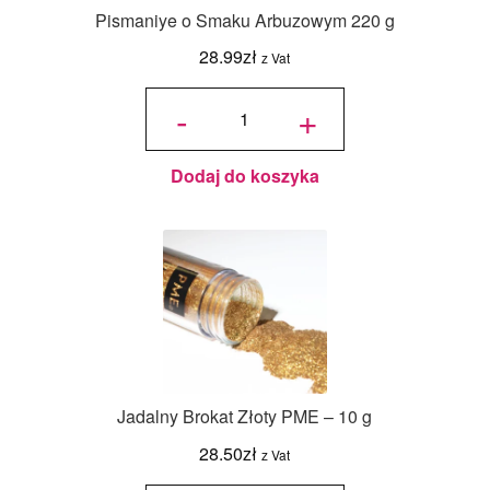
Pismaniye o Smaku Arbuzowym 220 g
28.99
zł
z Vat
ilość
Pismaniye
-
+
o Smaku
Arbuzowym
220 g
Dodaj do koszyka
Jadalny Brokat Złoty PME – 10 g
28.50
zł
z Vat
ilość