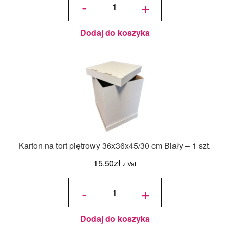
-
+
barwnik
olejowy
Food
Colours -
Zielony
Butelkowy
- 18ml
Dodaj do koszyka
Karton na tort piętrowy 36x36x45/30 cm Biały – 1 szt.
15.50
zł
z Vat
ilość Karton
na tort
-
+
piętrowy
36x36x45/30
cm Biały - 1
szt.
Dodaj do koszyka