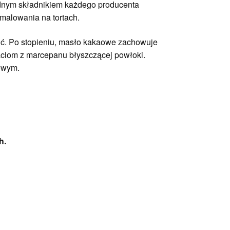
ędnym składnikiem każdego producenta
malowania na tortach.
pić. Po stopieniu, masło kakaowe zachowuje
taciom z marcepanu błyszczącej powłoki.
owym.
h.