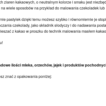
 ziaren kakaowych, o neutralnym kolorze i smaku jest niezb
na wiele sposobów na przykład do malowania czekoladek lub 
mie pastylek dzięki temu możesz szybko i równomiernie je sto
eńczania czekolady, jako składnik słodyczy i do nadawania pos
ieszać z kakao w proszku do technik malowania masłem kaka
u!
adowe ilości mleka, orzechów, jajek i produktów pochodnyc
z znać z opakowania poniżej: