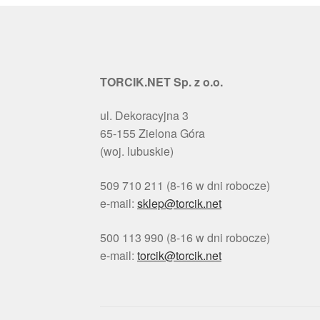
TORCIK.NET Sp. z o.o.
ul. Dekoracyjna 3
65-155 Zielona Góra
(woj. lubuskie)
509 710 211 (8-16 w dni robocze)
e-mail:
sklep@torcik.net
500 113 990 (8-16 w dni robocze)
e-mail:
torcik@torcik.net