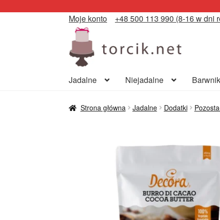
Moje konto
+48 500 113 990 (8-16 w dni 
Przejdź
Przejdź
do
do
nawigacji
treści
Jadalne
Niejadalne
Barwnik
Strona główna
Jadalne
Dodatki
Pozosta