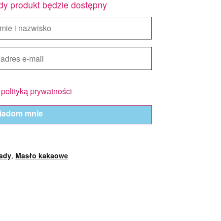
dy produkt będzie dostępny
z
polityką prywatności
iadom mnie
lady
,
Masło kakaowe