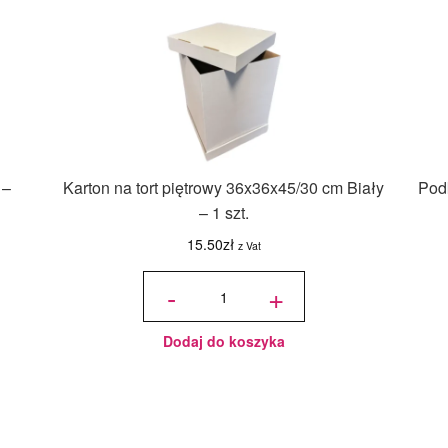
 –
Karton na tort piętrowy 36x36x45/30 cm Biały
Podk
– 1 szt.
15.50
zł
z Vat
ilość Karton
na tort
-
+
piętrowy
36x36x45/30
cm Biały - 1
szt.
Dodaj do koszyka