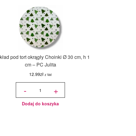
ład pod tort okrągły Choinki Ø 30 cm, h 1
cm – PC Julita
12.99
zł
z Vat
ilość
Podkład
-
+
pod tort
okrągły
Choinki
Ø 30
cm, h 1
cm - PC
Julita
Dodaj do koszyka