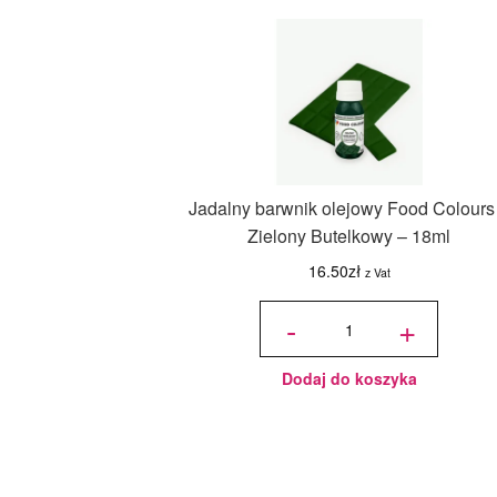
Jadalny barwnik olejowy Food Colours
Zielony Butelkowy – 18ml
16.50
zł
z Vat
ilość
Jadalny
-
+
barwnik
olejowy
Food
Colours -
Zielony
Butelkowy
- 18ml
Dodaj do koszyka