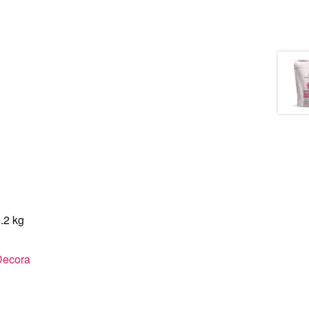
.2 kg
Decora