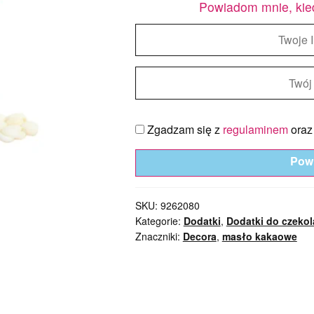
Powiadom mnie, kie
Zgadzam się z
regulaminem
ora
Pow
SKU:
9262080
Kategorie:
Dodatki
,
Dodatki do czeko
Znaczniki:
Decora
,
masło kakaowe