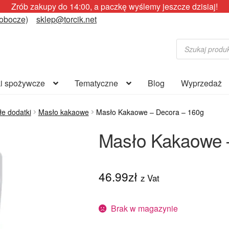
Zrób zakupy do 14:00, a paczkę wyślemy jeszcze dzisiaj!
robocze)
sklep@torcik.net
Wyszukiwarka
produktów
i spożywcze
Tematyczne
Blog
Wyprzedaż
łe dodatki
Masło kakaowe
Masło Kakaowe – Decora – 160g
Masło Kakaowe 
46.99
zł
z Vat
Brak w magazynie