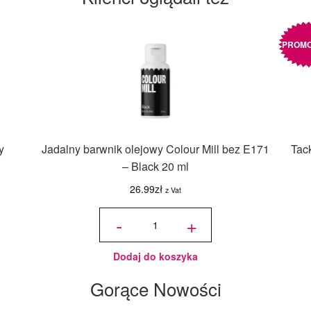
PROMO
y
Jadalny barwnik olejowy Colour Mill bez E171
Tac
– Black 20 ml
26.99
zł
z Vat
ilość
Jadalny
-
+
barwnik
olejowy
Colour
Mill bez
E171 -
Black
20 ml
Dodaj do koszyka
Gorące Nowości