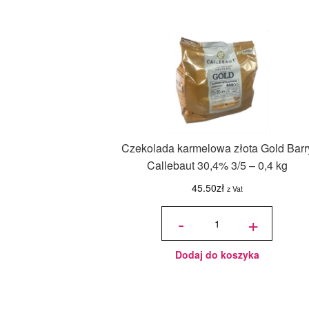
Czekolada karmelowa złota Gold Barr
Callebaut 30,4% 3/5 – 0,4 kg
45.50
zł
z Vat
ilość
Czekolada
-
+
karmelowa
złota Gold
Barry
Callebaut
30,4% 3/5
- 0,4 kg
Dodaj do koszyka