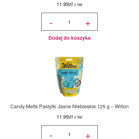
11.99
zł
z Vat
ilość
Candy
-
+
Melts
Pastylki
Czysta
Biel
125 g -
Wilton
Dodaj do koszyka
Candy Melts Pastylki Jasne Niebieskie 125 g – Wilton
11.99
zł
z Vat
ilość
Candy
-
+
Melts
Pastylki
Jasne
Niebieskie