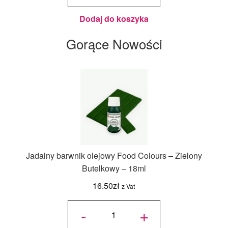
125 g -
Wilton
Dodaj do koszyka
Gorące Nowości
Jadalny barwnik olejowy Food Colours – Zielony
Butelkowy – 18ml
16.50
zł
z Vat
ilość
Jadalny
-
+
barwnik
olejowy
Food
Colours -
Zielony