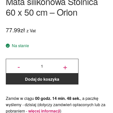
Mata silikonowa Stolnica
60 x 50 cm – Orion
77.99
zł
z Vat
Na stanie
ilość Mata
silikonowa
-
+
Stolnica
60 x 50
cm - Orion
Dodaj do koszyka
Zamów w ciągu
00 godz. 14 min. 47 sek.
, a paczkę
wyślemy -
dzisiaj
(dotyczy zamówień opłaconych lub za
pobraniem -
więcej informacji
)