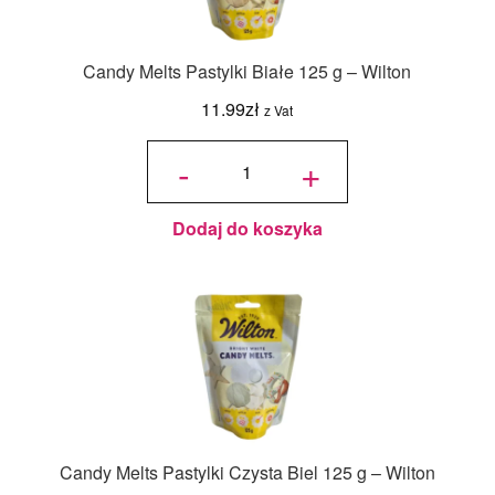
Candy Melts Pastylki Białe 125 g – Wilton
11.99
zł
z Vat
ilość
Candy
-
+
Melts
Pastylki
Białe
125 g -
Wilton
Dodaj do koszyka
Candy Melts Pastylki Czysta Biel 125 g – Wilton