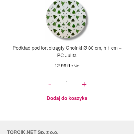
Podkład pod tort okrągły Choinki Ø 30 cm, h 1 cm –
PC Julita
12.99
zł
z Vat
ilość
Podkład
-
+
pod tort
okrągły
Choinki
Ø 30
cm, h 1
cm - PC
Julita
Dodaj do koszyka
TORCIK.NET Sp. z o.o.