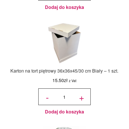
Butelkowy
- 18ml
Dodaj do koszyka
Karton na tort piętrowy 36x36x45/30 cm Biały – 1 szt.
15.50
zł
z Vat
ilość Karton
na tort
-
+
piętrowy
36x36x45/30
cm Biały - 1
szt.
Dodaj do koszyka