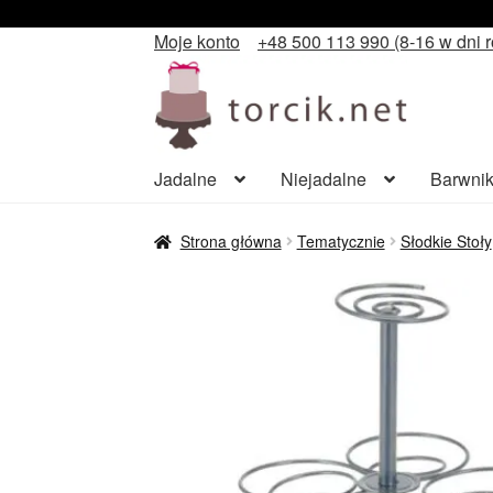
Moje konto
+48 500 113 990 (8-16 w dni 
Przejdź
Przejdź
do
do
nawigacji
treści
Jadalne
Niejadalne
Barwnik
Strona główna
Tematycznie
Słodkie Stoły