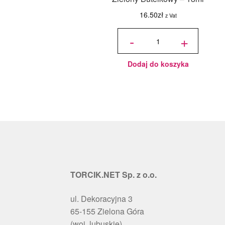
16.50
zł
z Vat
ilość
Jadalny
-
+
barwnik
olejowy
Food
Colours -
Zielony
Butelkowy
- 18ml
Dodaj do koszyka
TORCIK.NET Sp. z o.o.
ul. Dekoracyjna 3
65-155 Zielona Góra
(woj. lubuskie)