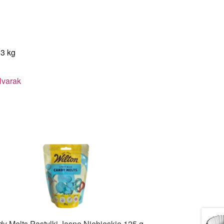
.3 kg
lvarak
y Melts Pastylki Jasne Niebieskie 125 g –