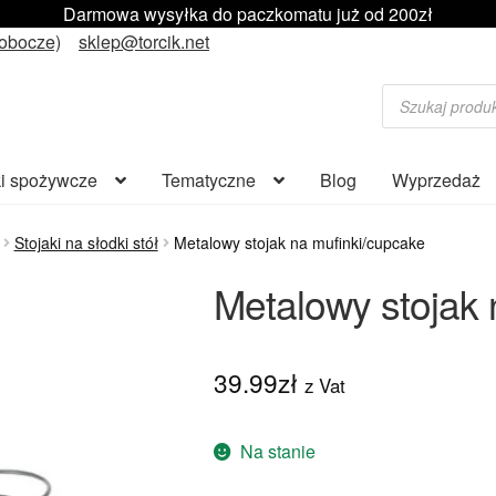
Darmowa wysyłka do paczkomatu już od 200zł
robocze)
sklep@torcik.net
Wyszukiwarka
produktów
i spożywcze
Tematyczne
Blog
Wyprzedaż
Stojaki na słodki stół
Metalowy stojak na mufinki/cupcake
Metalowy stojak 
39.99
zł
z Vat
Na stanie