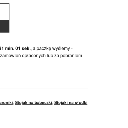
31 min. 00 sek.
, a paczkę wyślemy -
 zamówień opłaconych lub za pobraniem -
aroniki
,
Stojak na babeczki
,
Stojaki na słodki