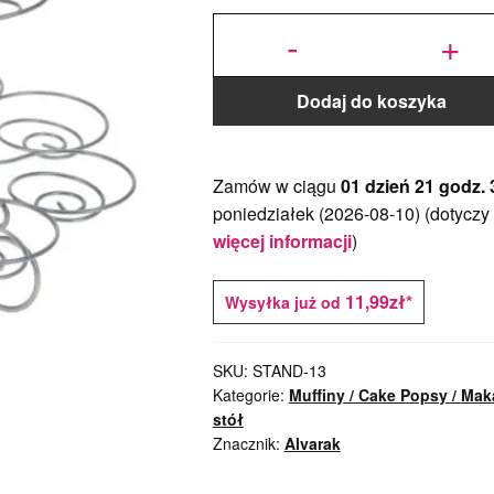
ilość Metalowy
stojak na
-
+
mufinki/cupcake
Dodaj do koszyka
Zamów w ciągu
01 dzień 21 godz. 
poniedziałek (2026-08-10)
(dotyczy
więcej informacji
)
11,99zł*
Wysyłka już od
SKU:
STAND-13
Kategorie:
Muffiny / Cake Popsy / Mak
stół
Znacznik:
Alvarak