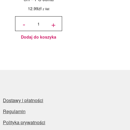
12.99
zł
z Vat
ilość
Podkład
-
+
pod tort
okrągły
Choinki
Ø 30
cm, h 1
cm - PC
Julita
Dodaj do koszyka
Dostawy i płatności
Regulamin
Polityka prywatności