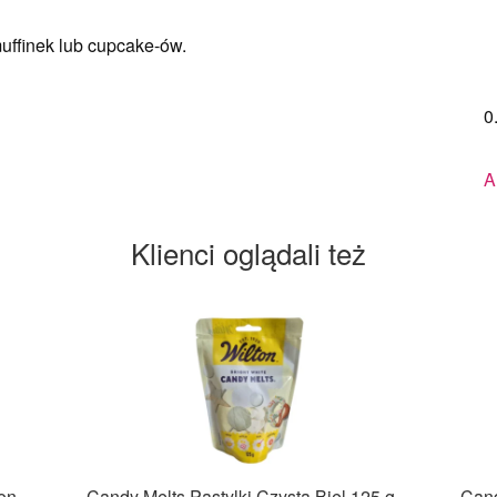
uffinek lub cupcake-ów.
0
A
Klienci oglądali też
ton
Candy Melts Pastylki Czysta Biel 125 g –
Cand