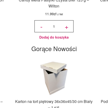
Wilton
11.99
zł
z Vat
ilość
Candy
-
+
Melts
Pastylki
Czysta
Biel
125 g -
Wilton
Dodaj do koszyka
Gorące Nowości
 –
Karton na tort piętrowy 36x36x45/30 cm Biały
Podk
– 1 szt.