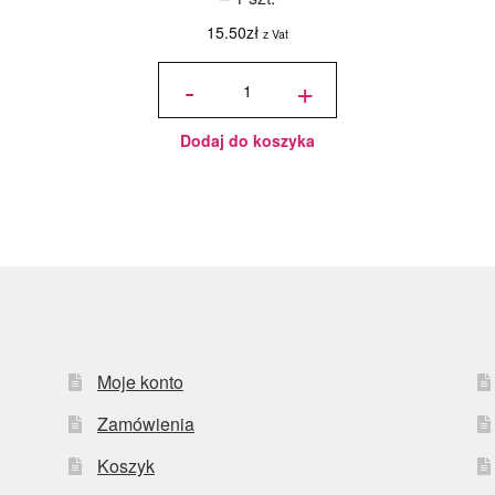
15.50
zł
z Vat
ilość Karton
na tort
-
+
piętrowy
36x36x45/30
cm Biały - 1
szt.
Dodaj do koszyka
Moje konto
Zamówienia
Koszyk