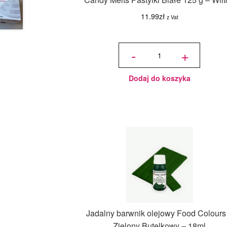
11.99
zł
z Vat
ilość
Candy
-
+
Melts
Pastylki
Białe
125 g -
Wilton
Dodaj do koszyka
Jadalny barwnik olejowy Food Colours
Zielony Butelkowy – 18ml