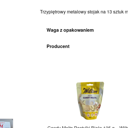
Trzypiętrowy metalowy stojak na 13 sztuk m
Waga z opakowaniem
Producent
Candy Melts Pastylki Białe 125 g – Wil