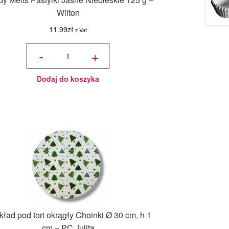
Wilton
11.99
zł
z Vat
ilość
Candy
-
+
Melts
Pastylki
Jasne
Niebieskie
125 g -
Wilton
Dodaj do koszyka
ład pod tort okrągły Choinki Ø 30 cm, h 1
cm – PC Julita