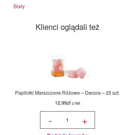
Biały
Klienci oglądali też
Papilotki Marszczone Różowe – Decora – 25 szt.
12.99
zł
z Vat
ilość
Papilotki
-
+
Marszczone
Różowe -
Decora - 25
szt.