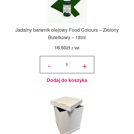
Jadalny barwnik olejowy Food Colours – Zielony
Butelkowy – 18ml
16.50
zł
z Vat
ilość
Jadalny
-
+
barwnik
olejowy
Food
Colours -
Zielony
Butelkowy
- 18ml
Dodaj do koszyka