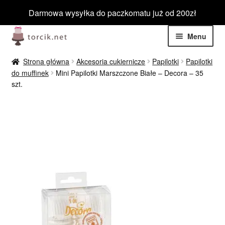
Darmowa wysyłka do paczkomatu już od 200zł
Przejdź
Przejdź
Menu
do
do
nawigacji
treści
Rozwiń
Jadalne
Strona główna
Akcesoria cukiernicze
Papilotki
Papilotki
menu
do muffinek
Mini Papilotki Marszczone Białe – Decora – 35
potom
Rozwiń
szt.
Niejadalne
menu
potom
Rozwiń
Barwniki spożywcze
menu
potom
Rozwiń
Tematyczne
menu
potom
Blog
Wyprzedaż
Nowości