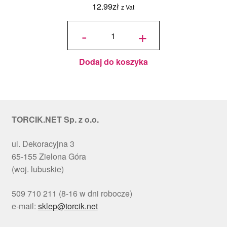
12.99
zł
z Vat
ilość
Podkład
-
+
pod tort
okrągły
Choinki
Ø 30
cm, h 1
cm - PC
Julita
Dodaj do koszyka
TORCIK.NET Sp. z o.o.
ul. Dekoracyjna 3
65-155 Zielona Góra
(woj. lubuskie)
509 710 211 (8-16 w dni robocze)
e-mail:
sklep@torcik.net