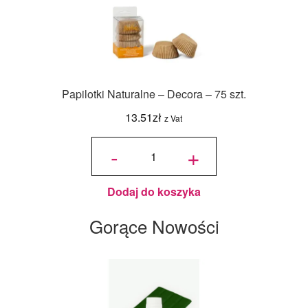
Papilotki Naturalne – Decora – 75 szt.
13.51
zł
z Vat
ilość
Papilotki
-
+
Naturalne
- Decora -
75 szt.
Dodaj do koszyka
Gorące Nowości