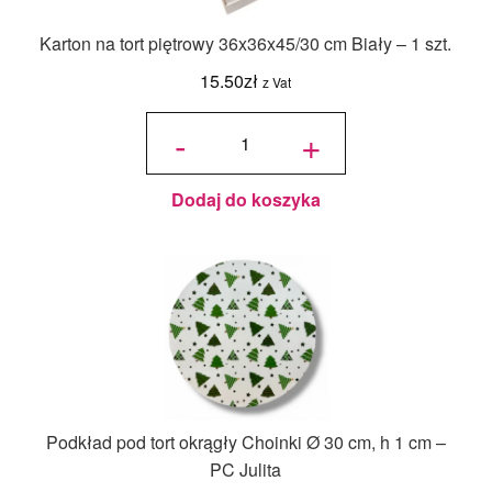
Karton na tort piętrowy 36x36x45/30 cm Biały – 1 szt.
15.50
zł
z Vat
ilość Karton
na tort
-
+
piętrowy
36x36x45/30
cm Biały - 1
szt.
Dodaj do koszyka
Podkład pod tort okrągły Choinki Ø 30 cm, h 1 cm –
PC Julita