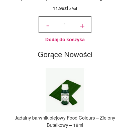
11.99
zł
z Vat
ilość
Candy
-
+
Melts
Pastylki
Jasne
Niebieskie
125 g -
Wilton
Dodaj do koszyka
Gorące Nowości
Jadalny barwnik olejowy Food Colours – Zielony
Butelkowy – 18ml