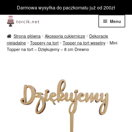
Darmowa wysyłka do paczkomatu już od 200zł
Przejdź
Przejdź
Menu
do
do
nawigacji
treści
Rozwiń
Jadalne
Strona główna
Akcesoria cukiernicze
Dekoracje
menu
niejadalne
Toppery na tort
Topper na tort weselny
Mini
potom
Rozwiń
Topper na tort – Dziękujemy – 8 cm Drewno
Niejadalne
menu
potom
Rozwiń
Barwniki spożywcze
menu
potom
Rozwiń
Tematyczne
menu
potom
Blog
Wyprzedaż
Nowości