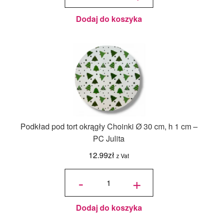
szt.
Dodaj do koszyka
Podkład pod tort okrągły Choinki Ø 30 cm, h 1 cm –
PC Julita
12.99
zł
z Vat
ilość
Podkład
-
+
pod tort
okrągły
Choinki
Ø 30
cm, h 1
cm - PC
Julita
Dodaj do koszyka