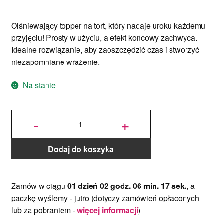
Olśniewający topper na tort, który nadaje uroku każdemu
przyjęciu! Prosty w użyciu, a efekt końcowy zachwyca.
Idealne rozwiązanie, aby zaoszczędzić czas i stworzyć
niezapomniane wrażenie.
Na stanie
ilość Mini
Topper na
-
+
tort -
Dziękujemy
- 8 cm
Drewno
Dodaj do koszyka
Zamów w ciągu
01 dzień 02 godz. 06 min. 17 sek.
, a
paczkę wyślemy -
jutro
(dotyczy zamówień opłaconych
lub za pobraniem -
więcej informacji
)