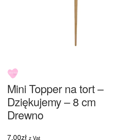
Ozdoby na tort weselny
Mini Topper na tort –
Dziękujemy – 8 cm
Drewno
7.00
zł
z Vat