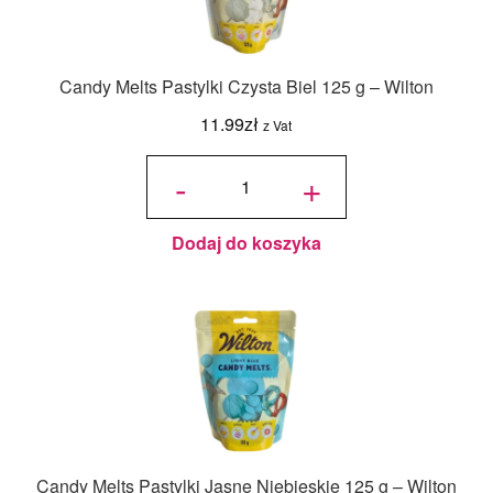
Candy Melts Pastylki Czysta Biel 125 g – Wilton
11.99
zł
z Vat
ilość
Candy
-
+
Melts
Pastylki
Czysta
Biel
125 g -
Wilton
Dodaj do koszyka
Candy Melts Pastylki Jasne Niebieskie 125 g – Wilton