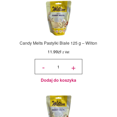
Candy Melts Pastylki Białe 125 g – Wilton
11.99
zł
z Vat
ilość
Candy
-
+
Melts
Pastylki
Białe
125 g -
Wilton
Dodaj do koszyka