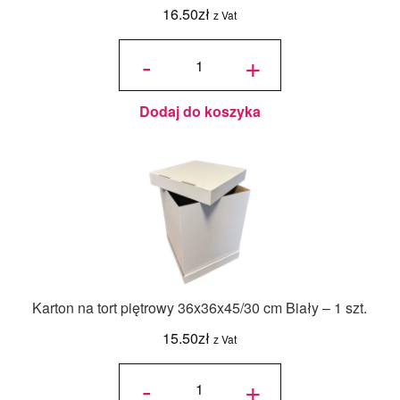
16.50
zł
z Vat
ilość
Jadalny
-
+
barwnik
olejowy
Food
Colours -
Zielony
Butelkowy
- 18ml
Dodaj do koszyka
Karton na tort piętrowy 36x36x45/30 cm Biały – 1 szt.
15.50
zł
z Vat
ilość Karton
na tort
-
+
piętrowy
36x36x45/30
cm Biały - 1