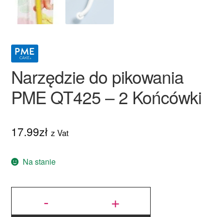
Narzędzie do pikowania
PME QT425 – 2 Końcówki
17.99
zł
z Vat
Na stanie
ilość
Narzędzie
-
+
do
pikowania
PME
QT425 - 2
Końcówki