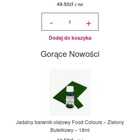
49.50
zł
z Vat
ilość
Saracino-
-
+
pasta
cukrowa do
modelowania
1kg kolor
czarny
Dodaj do koszyka
Gorące Nowości
Jadalny barwnik olejowy Food Colours – Zielony
Butelkowy – 18ml