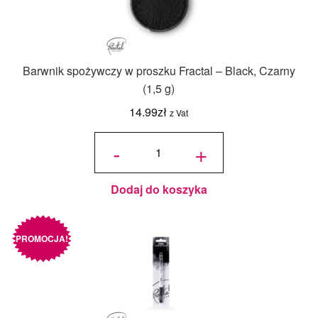
Barwnik spożywczy w proszku Fractal – Black, Czarny
(1,5 g)
14.99
zł
z Vat
ilość
Barwnik
-
+
spożywczy
w proszku
Fractal -
Black,
Czarny
(1,5 g)
Dodaj do koszyka
PROMOCJA!