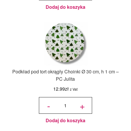
Dodaj do koszyka
Podkład pod tort okrągły Choinki Ø 30 cm, h 1 cm –
PC Julita
12.99
zł
z Vat
ilość
Podkład
-
+
pod tort
okrągły
Choinki
Ø 30
cm, h 1
cm - PC
Julita
Dodaj do koszyka