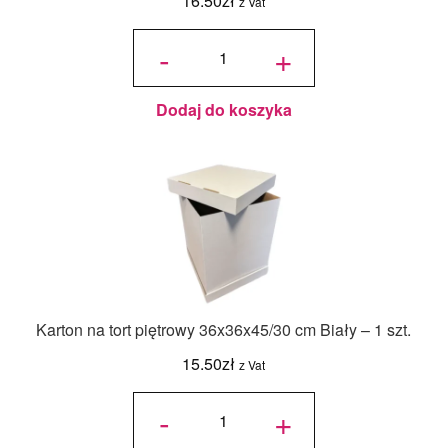
16.50
zł
z Vat
ilość
Jadalny
-
+
barwnik
olejowy
Food
Colours -
Zielony
Butelkowy
- 18ml
Dodaj do koszyka
Karton na tort piętrowy 36x36x45/30 cm Biały – 1 szt.
15.50
zł
z Vat
ilość Karton
na tort
-
+
piętrowy
36x36x45/30
cm Biały - 1
szt.