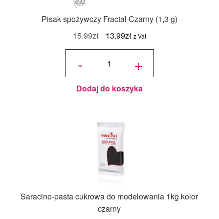
Pisak spożywczy Fractal Czarny (1,3 g)
Pierwotna
Aktualna
15.99
zł
13.99
zł
z Vat
cena
cena
ilość Pisak
spożywczy
-
+
Fractal
wynosiła:
wynosi:
Czarny
(1,3 g)
15.99zł.
13.99zł.
Dodaj do koszyka
Saracino-pasta cukrowa do modelowania 1kg kolor
czarny