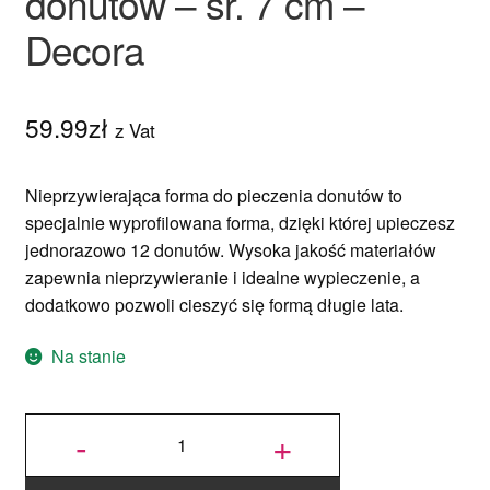
donutów – śr. 7 cm –
Decora
59.99
zł
z Vat
Nieprzywierająca forma do pieczenia donutów to
specjalnie wyprofilowana forma, dzięki której upieczesz
jednorazowo 12 donutów. Wysoka jakość materiałów
zapewnia nieprzywieranie i idealne wypieczenie, a
dodatkowo pozwoli cieszyć się formą długie lata.
Na stanie
ilość
Nieprzywierająca
-
+
forma do
donutów - śr. 7
cm - Decora