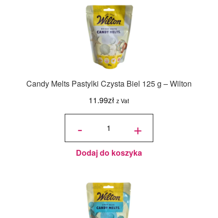
Candy Melts Pastylki Czysta Biel 125 g – Wilton
11.99
zł
z Vat
ilość
Candy
-
+
Melts
Pastylki
Czysta
Biel
125 g -
Wilton
Dodaj do koszyka