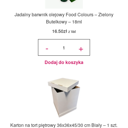
Jadalny barwnik olejowy Food Colours – Zielony
Butelkowy – 18ml
16.50
zł
z Vat
ilość
Jadalny
-
+
barwnik
olejowy
Food
Colours -
Zielony
Butelkowy
- 18ml
Dodaj do koszyka
Karton na tort piętrowy 36x36x45/30 cm Biały – 1 szt.