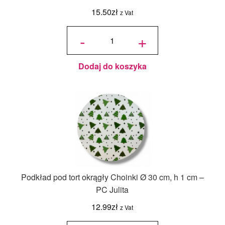
15.50
zł
z Vat
ilość Karton
na tort
-
+
piętrowy
36x36x45/30
cm Biały - 1
szt.
Dodaj do koszyka
Podkład pod tort okrągły Choinki Ø 30 cm, h 1 cm –
PC Julita
12.99
zł
z Vat
ilość