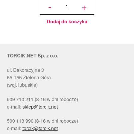
Podkład
-
+
pod tort
okrągły
Choinki
Ø 30
cm, h 1
cm - PC
Julita
Dodaj do koszyka
TORCIK.NET Sp. z o.o.
ul. Dekoracyjna 3
65-155 Zielona Góra
(woj. lubuskie)
509 710 211 (8-16 w dni robocze)
e-mail:
sklep@torcik.net
500 113 990 (8-16 w dni robocze)
e-mail:
torcik@torcik.net