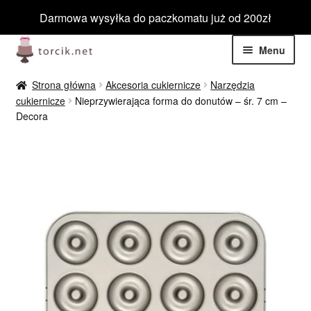
Darmowa wysyłka do paczkomatu już od 200zł
Przejdź
Przejdź
Menu
do
do
nawigacji
treści
Rozwiń
Jadalne
Strona główna
Akcesoria cukiernicze
Narzędzia
menu
cukiernicze
Nieprzywierająca forma do donutów – śr. 7 cm –
potom
Rozwiń
Decora
Niejadalne
menu
potom
Rozwiń
Barwniki spożywcze
menu
potom
Rozwiń
Tematyczne
menu
potom
Blog
Wyprzedaż
Nowości