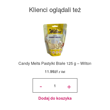
Klienci oglądali też
Candy Melts Pastylki Białe 125 g – Wilton
11.99
zł
z Vat
ilość
Candy
-
+
Melts
Pastylki
Białe
125 g -
Wilton
Dodaj do koszyka