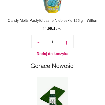
Candy Melts Pastylki Jasne Niebieskie 125 g – Wilton
11.99
zł
z Vat
ilość
Candy
-
+
Melts
Pastylki
Jasne
Niebieskie
125 g -
Wilton
Dodaj do koszyka
Gorące Nowości