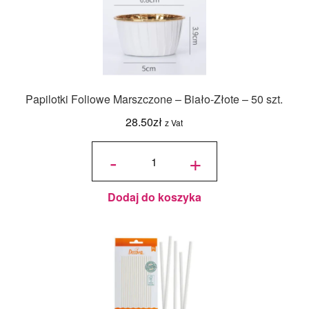
Papilotki Foliowe Marszczone – Biało-Złote – 50 szt.
28.50
zł
z Vat
ilość
Papilotki
-
+
Foliowe
Marszczone
- Biało-
Złote - 50
szt.
Dodaj do koszyka