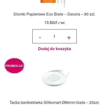
Słomki Papierowe Eco Białe – Decora – 80 szt.
13.92
zł
z Vat
ilość
Słomki
-
+
Papierowe
Eco Białe
- Decora -
80 szt.
Dodaj do koszyka
PROMOCJA!
Tacka bankietówka Silikomart Ø86mm biała – 25szt.