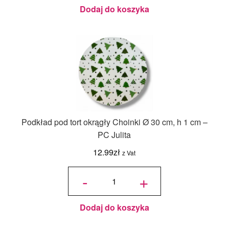
Dodaj do koszyka
Podkład pod tort okrągły Choinki Ø 30 cm, h 1 cm –
PC Julita
12.99
zł
z Vat
ilość
Podkład
-
+
pod tort
okrągły
Choinki
Ø 30
cm, h 1
cm - PC
Julita
Dodaj do koszyka