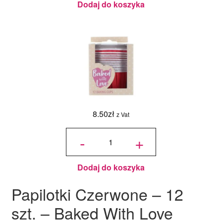
Dodaj do koszyka
8.50
zł
z Vat
ilość
Papilotki
-
+
Czerwone
- 12 szt. -
Baked
With Love
Dodaj do koszyka
Papilotki Czerwone – 12
szt. – Baked With Love