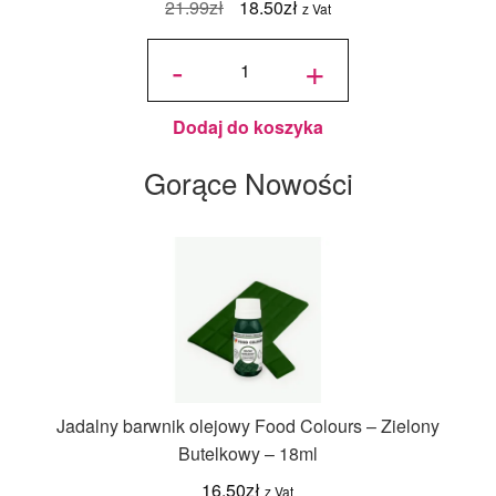
Pierwotna
Aktualna
21.99
zł
18.50
zł
z Vat
cena
cena
ilość Tacka
bankietówka
-
+
Silikomart
wynosiła:
wynosi:
Ø86mm
biała -
25szt.
21.99zł.
18.50zł.
Dodaj do koszyka
Gorące Nowości
Jadalny barwnik olejowy Food Colours – Zielony
Butelkowy – 18ml
16.50
zł
z Vat