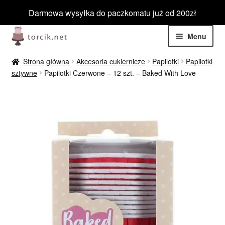
Darmowa wysyłka do paczkomatu już od 200zł
Przejdź
Przejdź
Menu
do
do
nawigacji
treści
Rozwiń
Jadalne
Strona główna
Akcesoria cukiernicze
Papilotki
Papilotki
menu
sztywne
Papilotki Czerwone – 12 szt. – Baked With Love
potom
Rozwiń
Niejadalne
menu
potom
Rozwiń
Barwniki spożywcze
menu
potom
Rozwiń
Tematyczne
menu
potom
Blog
Wyprzedaż
Nowości