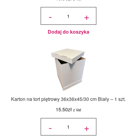
ilość
Jadalny
-
+
barwnik
olejowy
Food
Colours -
Zielony
Butelkowy
- 18ml
Dodaj do koszyka
Karton na tort piętrowy 36x36x45/30 cm Biały – 1 szt.
15.50
zł
z Vat
ilość Karton
na tort
-
+
piętrowy
36x36x45/30
cm Biały - 1
szt.