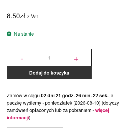
8.50
zł
z Vat
Na stanie
ilość
Papilotki
-
+
Czerwone
- 12 szt. -
Baked
With Love
Dodaj do koszyka
Zamów w ciągu
02 dni 21 godz. 26 min. 22 sek.
, a
paczkę wyślemy -
poniedziałek (2026-08-10)
(dotyczy
zamówień opłaconych lub za pobraniem -
więcej
informacji
)