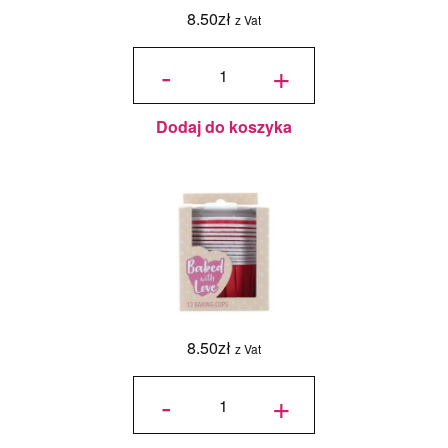
8.50
zł
z Vat
ilość
Papilotki
-
+
Czerwone
- 12 szt. -
Baked
With Love
Dodaj do koszyka
8.50
zł
z Vat
ilość
Papilotki
-
+
Czerwone
- 12 szt. -
Baked
With Love