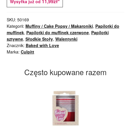
11,99zł*
Wysyłka już od
SKU:
50169
Kategorii:
Muffiny / Cake Popsy / Makaroniki
,
Papilotki do
muffinek
,
Papilotki do muffinek czerwone
,
Papilotki
sztywne
,
Słodkie Stoły
,
Walentynki
Znacznik:
Baked with Love
Marka:
Culpitt
Często kupowane razem