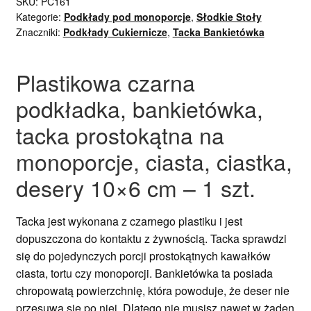
SKU:
PC161
Kategorie:
Podkłady pod monoporcje
,
Słodkie Stoły
Znaczniki:
Podkłady Cukiernicze
,
Tacka Bankietówka
Plastikowa czarna
podkładka, bankietówka,
tacka prostokątna na
monoporcje, ciasta, ciastka,
desery 10×6 cm – 1 szt.
Tacka jest wykonana z czarnego plastiku i jest
dopuszczona do kontaktu z żywnością. Tacka sprawdzi
się do pojedynczych porcji prostokątnych kawałków
ciasta, tortu czy monoporcji. Bankietówka ta posiada
chropowatą powierzchnię, która powoduje, że deser nie
przesuwa się po niej. Dlatego nie musisz nawet w żaden