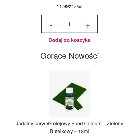
11.99
zł
z Vat
ilość
Candy
-
+
Melts
Pastylki
Jasne
Niebieskie
125 g -
Wilton
Dodaj do koszyka
Gorące Nowości
Jadalny barwnik olejowy Food Colours – Zielony
Butelkowy – 18ml