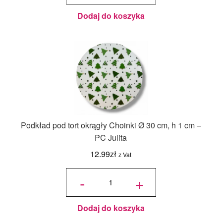
Dodaj do koszyka
Podkład pod tort okrągły Choinki Ø 30 cm, h 1 cm –
PC Julita
12.99
zł
z Vat
ilość
Podkład
-
+
pod tort
okrągły
Choinki
Ø 30
cm, h 1
cm - PC
Julita
Dodaj do koszyka