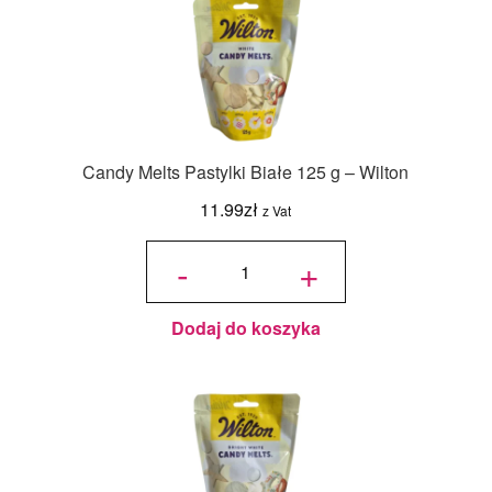
Candy Melts Pastylki Białe 125 g – Wilton
11.99
zł
z Vat
ilość
Candy
-
+
Melts
Pastylki
Białe
125 g -
Wilton
Dodaj do koszyka