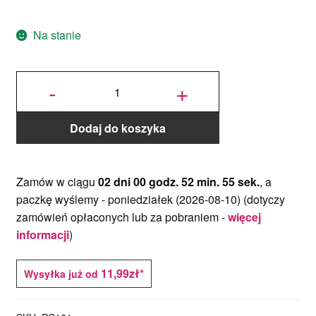
Na stanie
ilość
Plastikowa
-
+
Bankietówka
Podkładka
pod
monoporcje
czarna
prostokąt
10x6cm - 1
szt.
Dodaj do koszyka
Zamów w ciągu
02 dni 00 godz. 52 min. 55 sek.
, a
paczkę wyślemy -
poniedziałek (2026-08-10)
(dotyczy
zamówień opłaconych lub za pobraniem -
więcej
informacji
)
11,99zł*
Wysyłka już od