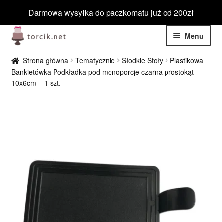
Darmowa wysyłka do paczkomatu już od 200zł
Przejdź
Przejdź
Menu
do
do
nawigacji
treści
Rozwiń
Jadalne
Strona główna
Tematycznie
Słodkie Stoły
Plastikowa
menu
Bankietówka Podkładka pod monoporcje czarna prostokąt
potom
Rozwiń
10x6cm – 1 szt.
Niejadalne
menu
potom
Rozwiń
Barwniki spożywcze
menu
potom
Rozwiń
Tematyczne
menu
potom
Blog
Wyprzedaż
Nowości