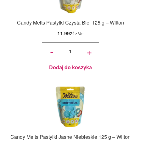
Candy Melts Pastylki Czysta Biel 125 g – Wilton
11.99
zł
z Vat
ilość
Candy
-
+
Melts
Pastylki
Czysta
Biel
125 g -
Wilton
Dodaj do koszyka
Candy Melts Pastylki Jasne Niebieskie 125 g – Wilton