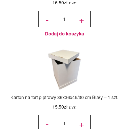
16.50
zł
z Vat
ilość
Jadalny
-
+
barwnik
olejowy
Food
Colours -
Zielony
Butelkowy
- 18ml
Dodaj do koszyka
Karton na tort piętrowy 36x36x45/30 cm Biały – 1 szt.
15.50
zł
z Vat
ilość Karton
na tort
-
+
piętrowy
36x36x45/30
cm Biały - 1
szt.