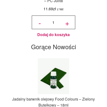
– PC Julita
11.69
zł
z Vat
ilość
Podkład
-
+
pod tort
kwadratowy
Złoty 30x30
cm, h 1 cm -
PC Julita
Dodaj do koszyka
Gorące Nowości
Jadalny barwnik olejowy Food Colours – Zielony
Butelkowy – 18ml