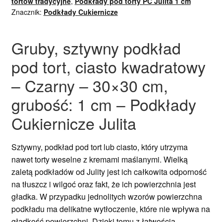
tortów tradycyjne
,
Podkłady pod torty PC Julita 1 cm
Znacznik:
Podkłady Cukiernicze
Gruby, sztywny podkład
pod tort, ciasto kwadratowy
– Czarny – 30×30 cm,
grubość: 1 cm – Podkłady
Cukiernicze Julita
Sztywny, podkład pod tort lub ciasto, który utrzyma
nawet torty weselne z kremami maślanymi. Wielką
zaletą podkładów od Julity jest ich całkowita odporność
na tłuszcz i wilgoć oraz fakt, że ich powierzchnia jest
gładka. W przypadku jednolitych wzorów powierzchna
podkładu ma delikatne wytłoczenie, które nie wpływa na
gładkość powierzchni. Dzięki temu z łatwością