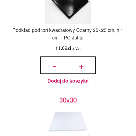
Podkład pod tort kwadratowy Czarny 25×25 cm, h 1
cm – PC Julita
11.69
zł
z Vat
ilość
Podkład
-
+
pod tort
kwadratowy
Czarny
25x25 cm,
h 1 cm - PC
Julita
Dodaj do koszyka