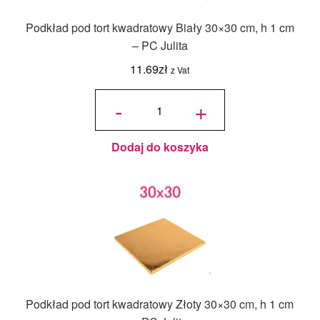
Podkład pod tort kwadratowy Biały 30×30 cm, h 1 cm
– PC Julita
11.69
zł
z Vat
ilość
Podkład
-
+
pod tort
kwadratowy
Biały 30x30
cm, h 1 cm -
PC Julita
Dodaj do koszyka
Podkład pod tort kwadratowy Złoty 30×30 cm, h 1 cm