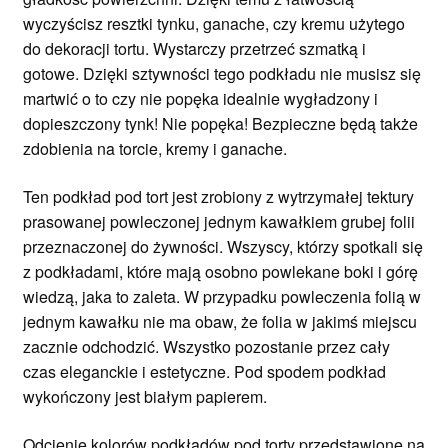
wyczyścisz resztki tynku, ganache, czy kremu użytego
do dekoracji tortu. Wystarczy przetrzeć szmatką i
gotowe. Dzięki sztywności tego podkładu nie musisz się
martwić o to czy nie popęka idealnie wygładzony i
dopieszczony tynk! Nie popęka! Bezpieczne będą także
zdobienia na torcie, kremy i ganache.
Ten podkład pod tort jest zrobiony z wytrzymałej tektury
prasowanej powleczonej jednym kawałkiem grubej folii
przeznaczonej do żywności. Wszyscy, którzy spotkali się
z podkładami, które mają osobno powlekane boki i górę
wiedzą, jaka to zaleta. W przypadku powleczenia folią w
jednym kawałku nie ma obaw, że folia w jakimś miejscu
zacznie odchodzić. Wszystko pozostanie przez cały
czas eleganckie i estetyczne. Pod spodem podkład
wykończony jest białym papierem.
Odcienie kolorów podkładów pod torty przedstawione na