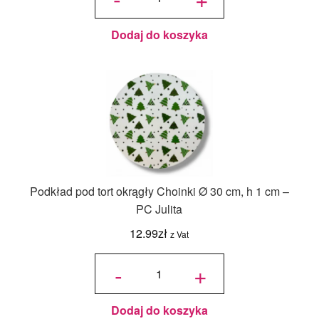
cm Biały - 1
szt.
Dodaj do koszyka
Podkład pod tort okrągły Choinki Ø 30 cm, h 1 cm –
PC Julita
12.99
zł
z Vat
ilość
Podkład
-
+
pod tort
okrągły
Choinki
Ø 30
cm, h 1
cm - PC
Julita
Dodaj do koszyka