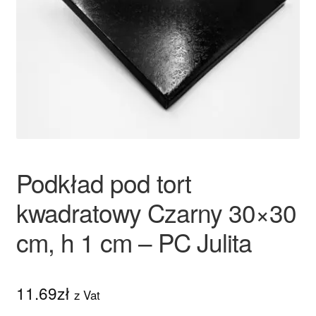
Ozdoby na tort weselny
Podkład pod tort
kwadratowy Czarny 30×30
cm, h 1 cm – PC Julita
11.69
zł
z Vat