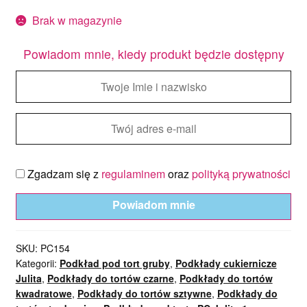
Brak w magazynie
Powiadom mnie, kiedy produkt będzie dostępny
Zgadzam się z
regulaminem
oraz
polityką prywatności
Powiadom mnie
SKU:
PC154
Kategorii:
Podkład pod tort gruby
,
Podkłady cukiernicze
Julita
,
Podkłady do tortów czarne
,
Podkłady do tortów
kwadratowe
,
Podkłady do tortów sztywne
,
Podkłady do