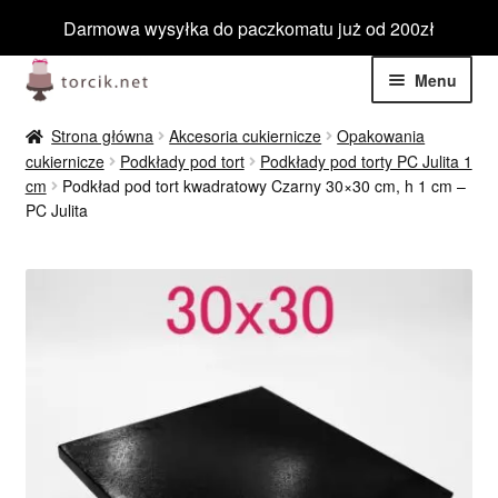
Darmowa wysyłka do paczkomatu już od 200zł
Przejdź
Przejdź
Menu
do
do
nawigacji
treści
Rozwiń
Jadalne
Strona główna
Akcesoria cukiernicze
Opakowania
menu
cukiernicze
Podkłady pod tort
Podkłady pod torty PC Julita 1
potom
Rozwiń
cm
Podkład pod tort kwadratowy Czarny 30×30 cm, h 1 cm –
Niejadalne
PC Julita
menu
potom
Rozwiń
Barwniki spożywcze
menu
potom
Rozwiń
Tematyczne
menu
potom
Blog
Wyprzedaż
Nowości