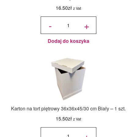
16.50
zł
z Vat
ilość
Jadalny
-
+
barwnik
olejowy
Food
Colours -
Zielony
Butelkowy
- 18ml
Dodaj do koszyka
Karton na tort piętrowy 36x36x45/30 cm Biały – 1 szt.
15.50
zł
z Vat
ilość Karton
na tort
-
+
piętrowy
36x36x45/30