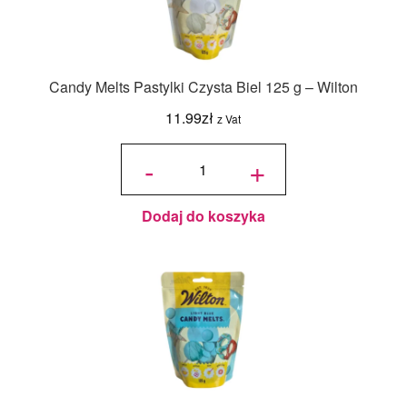
Candy Melts Pastylki Czysta Biel 125 g – Wilton
11.99
zł
z Vat
ilość
Candy
-
+
Melts
Pastylki
Czysta
Biel
125 g -
Wilton
Dodaj do koszyka