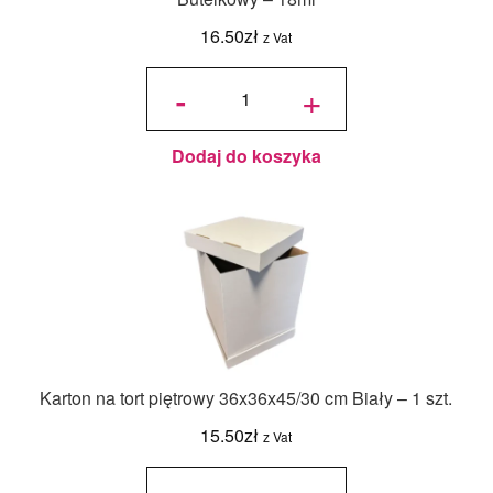
16.50
zł
z Vat
ilość
Jadalny
-
+
barwnik
olejowy
Food
Colours -
Zielony
Butelkowy
- 18ml
Dodaj do koszyka
Karton na tort piętrowy 36x36x45/30 cm Biały – 1 szt.
15.50
zł
z Vat
ilość Karton
na tort
piętrowy