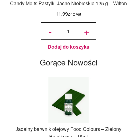
Candy Melts Pastylki Jasne Niebieskie 125 g – Wilton
11.99
zł
z Vat
ilość
Candy
-
+
Melts
Pastylki
Jasne
Niebieskie
125 g -
Wilton
Dodaj do koszyka
Gorące Nowości
Jadalny barwnik olejowy Food Colours – Zielony
Butelkowy – 18ml