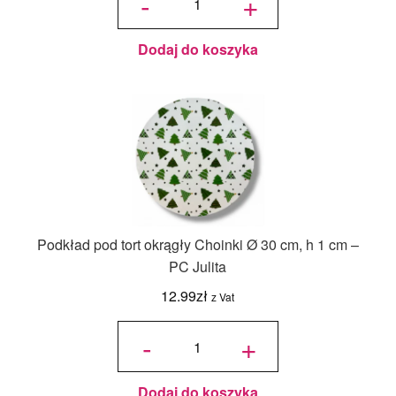
-
+
36x36x45/30
cm Biały - 1
szt.
Dodaj do koszyka
Podkład pod tort okrągły Choinki Ø 30 cm, h 1 cm –
PC Julita
12.99
zł
z Vat
ilość
Podkład
-
+
pod tort
okrągły
Choinki
Ø 30
cm, h 1
cm - PC
Julita
Dodaj do koszyka