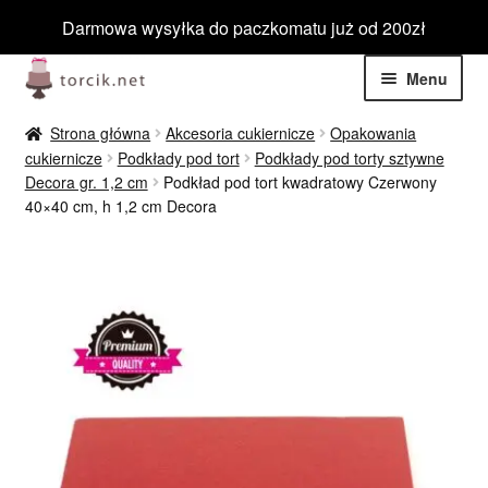
Darmowa wysyłka do paczkomatu już od 200zł
Przejdź
Przejdź
Menu
do
do
nawigacji
treści
Rozwiń
Jadalne
Strona główna
Akcesoria cukiernicze
Opakowania
menu
cukiernicze
Podkłady pod tort
Podkłady pod torty sztywne
potom
Rozwiń
Decora gr. 1,2 cm
Podkład pod tort kwadratowy Czerwony
Niejadalne
40×40 cm, h 1,2 cm Decora
menu
potom
Rozwiń
Barwniki spożywcze
menu
potom
Rozwiń
Tematyczne
menu
potom
Blog
Wyprzedaż
Nowości