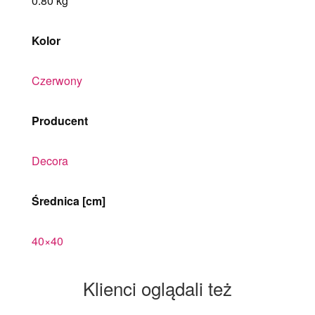
0.80 kg
Kolor
Czerwony
Producent
Decora
Średnica [cm]
40×40
Klienci oglądali też