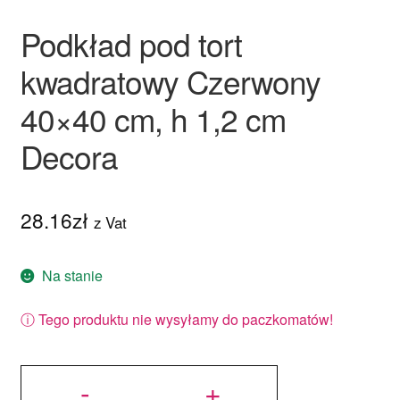
Podkład pod tort
kwadratowy Czerwony
40×40 cm, h 1,2 cm
Decora
28.16
zł
z Vat
Na stanie
ⓘ Tego produktu nie wysyłamy do paczkomatów!
ilość
Podkład
-
+
pod tort
kwadratowy
Czerwony