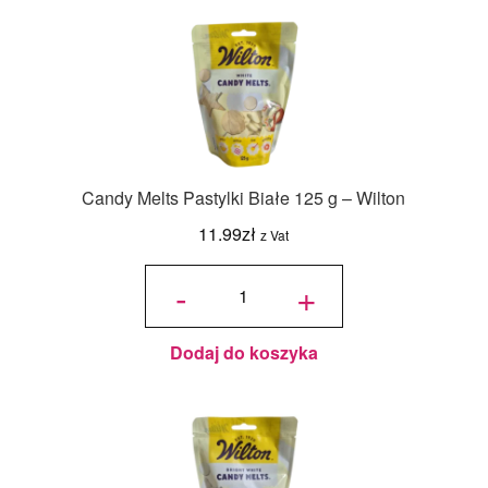
Candy Melts Pastylki Białe 125 g – Wilton
11.99
zł
z Vat
ilość
Candy
-
+
Melts
Pastylki
Białe
125 g -
Wilton
Dodaj do koszyka