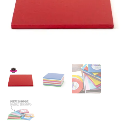
Ozdoby na tort weselny