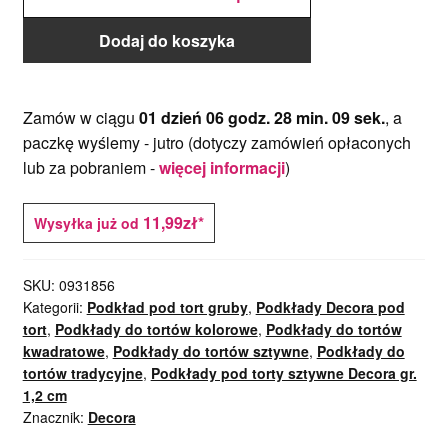
40x40 cm,
h 1,2 cm
Decora
Dodaj do koszyka
Zamów w ciągu
01 dzień 06 godz. 28 min. 08 sek.
, a
paczkę wyślemy -
jutro
(dotyczy zamówień opłaconych
lub za pobraniem -
więcej informacji
)
11,99zł*
Wysyłka już od
SKU:
0931856
Kategorii:
Podkład pod tort gruby
,
Podkłady Decora pod
tort
,
Podkłady do tortów kolorowe
,
Podkłady do tortów
kwadratowe
,
Podkłady do tortów sztywne
,
Podkłady do
tortów tradycyjne
,
Podkłady pod torty sztywne Decora gr.
1,2 cm
Znacznik:
Decora