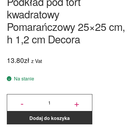
Podkład pod tort
kwadratowy
Pomarańczowy 25×25 cm,
h 1,2 cm Decora
13.80
zł
z Vat
Na stanie
ilość Podkład
pod tort
-
+
kwadratowy
Pomarańczowy
25x25 cm, h
1,2 cm Decora
Dodaj do koszyka