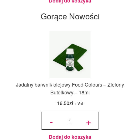
Dodaj do koszyka
Gorące Nowości
Jadalny barwnik olejowy Food Colours – Zielony
Butelkowy – 18ml
16.50
zł
z Vat
ilość
Jadalny
-
+
barwnik
olejowy
Food
Colours -
Zielony
Butelkowy
- 18ml
Dodaj do koszyka