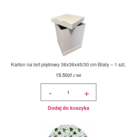
Karton na tort piętrowy 36x36x45/30 cm Biały – 1 szt.
15.50
zł
z Vat
ilość Karton
na tort
-
+
piętrowy
36x36x45/30
cm Biały - 1
szt.
Dodaj do koszyka