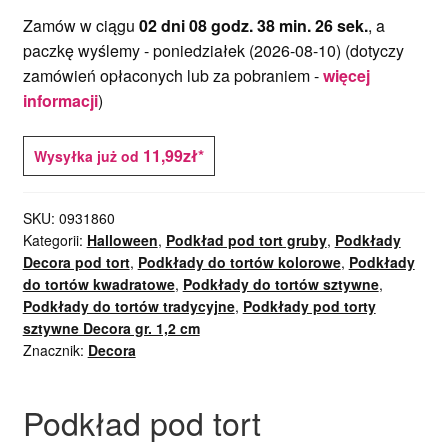
Zamów w ciągu
02 dni 08 godz. 38 min. 26 sek.
, a
paczkę wyślemy -
poniedziałek (2026-08-10)
(dotyczy
zamówień opłaconych lub za pobraniem -
więcej
informacji
)
11,99zł*
Wysyłka już od
SKU:
0931860
Kategorii:
Halloween
,
Podkład pod tort gruby
,
Podkłady
Decora pod tort
,
Podkłady do tortów kolorowe
,
Podkłady
do tortów kwadratowe
,
Podkłady do tortów sztywne
,
Podkłady do tortów tradycyjne
,
Podkłady pod torty
sztywne Decora gr. 1,2 cm
Znacznik:
Decora
Podkład pod tort