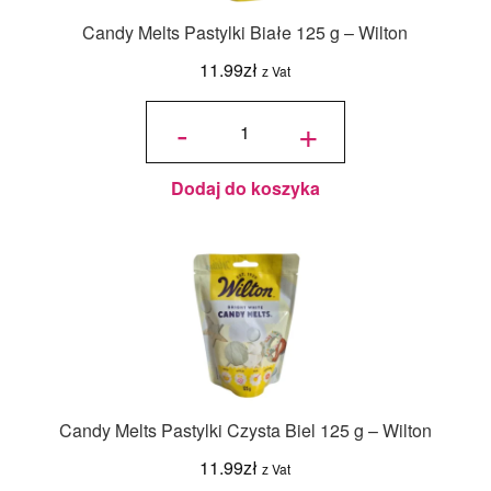
Candy Melts Pastylki Białe 125 g – Wilton
11.99
zł
z Vat
ilość
Candy
-
+
Melts
Pastylki
Białe
125 g -
Wilton
Dodaj do koszyka
Candy Melts Pastylki Czysta Biel 125 g – Wilton
11.99
zł
z Vat