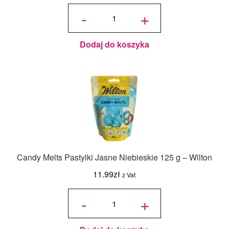
ilość
Candy
-
+
Melts
Pastylki
Czysta
Biel
125 g -
Wilton
Dodaj do koszyka
Candy Melts Pastylki Jasne Niebieskie 125 g – Wilton
11.99
zł
z Vat
ilość
Candy
-
+
Melts
Pastylki
Jasne
Niebieskie
125 g -
Wilton