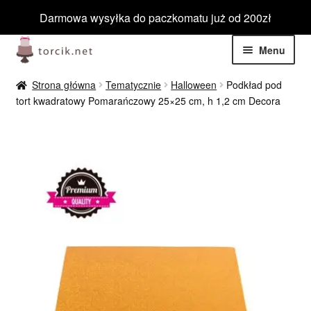
Darmowa wysyłka do paczkomatu już od 200zł
Przejdź
Przejdź
Menu
do
do
nawigacji
treści
Rozwiń
Jadalne
Strona główna
Tematycznie
Halloween
Podkład pod
menu
tort kwadratowy Pomarańczowy 25×25 cm, h 1,2 cm Decora
potom
Rozwiń
Niejadalne
menu
potom
Rozwiń
Barwniki spożywcze
menu
potom
Rozwiń
Tematyczne
menu
potom
Blog
Wyprzedaż
Nowości