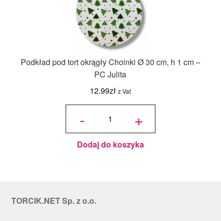
Podkład pod tort okrągły Choinki Ø 30 cm, h 1 cm –
PC Julita
12.99
zł
z Vat
ilość
Podkład
-
+
pod tort
okrągły
Choinki
Ø 30
cm, h 1
cm - PC
Julita
Dodaj do koszyka
TORCIK.NET Sp. z o.o.