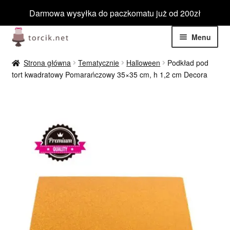
Darmowa wysyłka do paczkomatu już od 200zł
Przejdź
Przejdź
Menu
do
do
nawigacji
treści
Rozwiń
Jadalne
Strona główna
Tematycznie
Halloween
Podkład pod
menu
tort kwadratowy Pomarańczowy 35×35 cm, h 1,2 cm Decora
potom
Rozwiń
Niejadalne
menu
potom
Rozwiń
Barwniki spożywcze
menu
potom
Rozwiń
Tematyczne
menu
potom
Blog
Wyprzedaż
Nowości