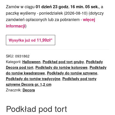
Zamów w ciągu
01 dzień 23 godz. 16 min. 05 sek.
, a
paczkę wyślemy -
poniedziałek (2026-08-10)
(dotyczy
zamówień opłaconych lub za pobraniem -
więcej
informacji
)
11,99zł*
Wysyłka już od
SKU:
0931862
Kategorii:
Halloween
,
Podkład pod tort gruby
,
Podkłady
Decora pod tort
,
Podkłady do tortów kolorowe
,
Podkłady
do tortów kwadratowe
,
Podkłady do tortów sztywne
,
Podkłady do tortów tradycyjne
,
Podkłady pod torty
sztywne Decora gr. 1,2 cm
Znacznik:
Decora
Podkład pod tort