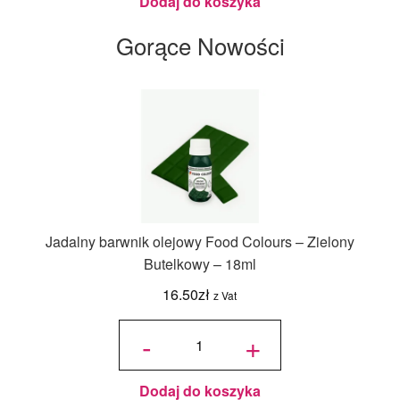
Dodaj do koszyka
Gorące Nowości
Jadalny barwnik olejowy Food Colours – Zielony
Butelkowy – 18ml
16.50
zł
z Vat
ilość
Jadalny
-
+
barwnik
olejowy
Food
Colours -
Zielony
Butelkowy
- 18ml
Dodaj do koszyka