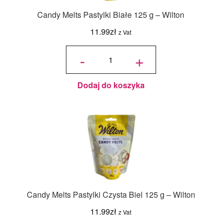
Candy Melts Pastylki Białe 125 g – Wilton
11.99
zł
z Vat
ilość
Candy
-
+
Melts
Pastylki
Białe
125 g -
Wilton
Dodaj do koszyka
Candy Melts Pastylki Czysta Biel 125 g – Wilton
11.99
zł
z Vat