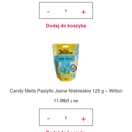
ilość
Candy
-
+
Melts
Pastylki
Czysta
Biel
125 g -
Wilton
Dodaj do koszyka
Candy Melts Pastylki Jasne Niebieskie 125 g – Wilton
11.99
zł
z Vat
ilość
Candy
-
+
Melts
Pastylki
Jasne
Niebieskie
125 g -
Wilton