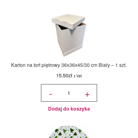
Karton na tort piętrowy 36x36x45/30 cm Biały – 1 szt.
15.50
zł
z Vat
ilość Karton
na tort
-
+
piętrowy
36x36x45/30
cm Biały - 1
szt.
Dodaj do koszyka