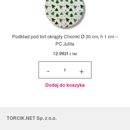
Podkład pod tort okrągły Choinki Ø 30 cm, h 1 cm –
PC Julita
12.99
zł
z Vat
ilość
Podkład
-
+
pod tort
okrągły
Choinki
Ø 30
cm, h 1
cm - PC
Julita
Dodaj do koszyka
TORCIK.NET Sp. z o.o.