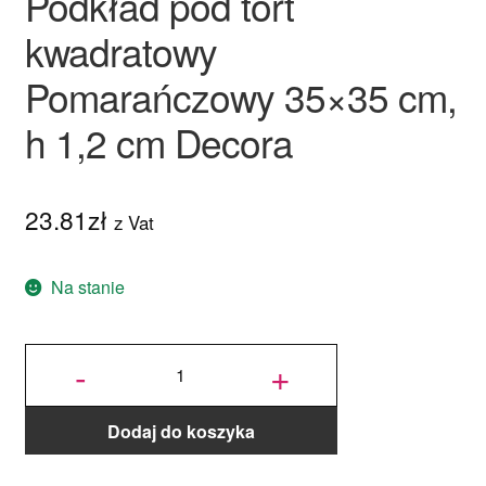
Podkład pod tort
kwadratowy
Pomarańczowy 35×35 cm,
h 1,2 cm Decora
23.81
zł
z Vat
Na stanie
ilość Podkład
pod tort
-
+
kwadratowy
Pomarańczowy
35x35 cm, h
1,2 cm Decora
Dodaj do koszyka