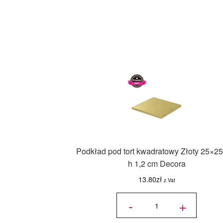
Podkład pod tort kwadratowy Złoty 25×25
h 1,2 cm Decora
13.80
zł
z Vat
ilość
Podkład
-
+
pod tort
kwadratowy
Złoty 25x25
cm, h 1,2
cm Decora