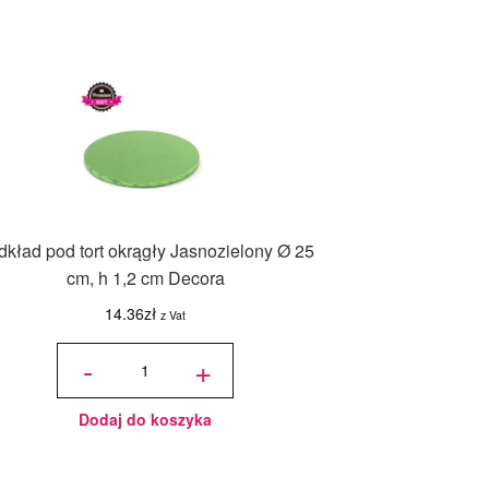
dkład pod tort okrągły Jasnozielony Ø 25
cm, h 1,2 cm Decora
14.36
zł
z Vat
ilość
Podkład pod
-
+
tort okrągły
Jasnozielony
Ø 25 cm, h
1,2 cm
Decora
Dodaj do koszyka