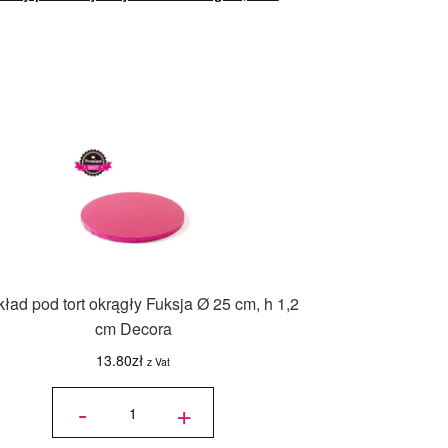
ład pod tort okrągły Fuksja Ø 25 cm, h 1,2
cm Decora
13.80
zł
z Vat
ilość
Podkład
-
+
pod tort
okrągły
Fuksja
Ø 25
cm, h
1,2 cm
Decora