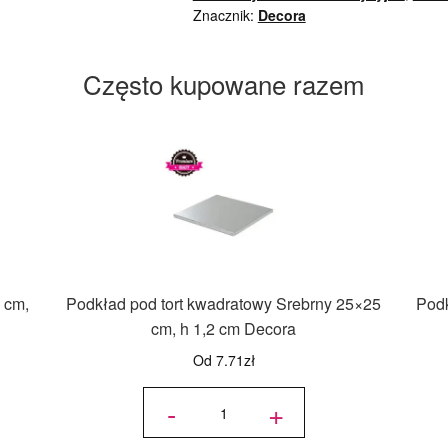
Znacznik:
Decora
Często kupowane razem
 cm,
Podkład pod tort kwadratowy Srebrny 25×25
Podk
cm, h 1,2 cm Decora
Od
7.71
zł
ilość
Podkład
-
+
pod tort
kwadratowy
Srebrny
25x25 cm,
h 1,2 cm
Decora