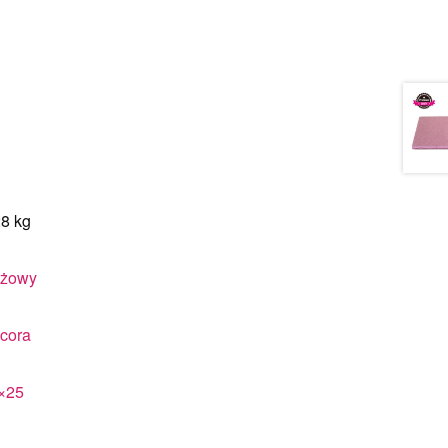
28 kg
żowy
cora
×25