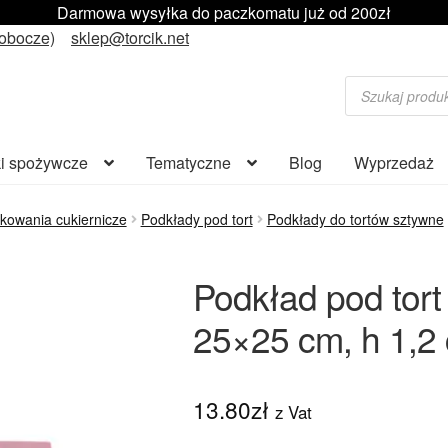
Darmowa wysyłka do paczkomatu już od 200zł
robocze)
sklep@torcik.net
Wyszukiwarka
produktów
i spożywcze
Tematyczne
Blog
Wyprzedaż
kowania cukiernicze
Podkłady pod tort
Podkłady do tortów sztywne
Podkład pod tor
25×25 cm, h 1,2
13.80
zł
z Vat