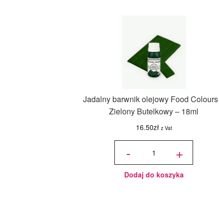
Jadalny barwnik olejowy Food Colours
Zielony Butelkowy – 18ml
16.50
zł
z Vat
ilość
Jadalny
-
+
barwnik
olejowy
Food
Colours -
Zielony
Butelkowy
- 18ml
Dodaj do koszyka