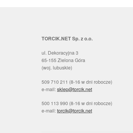
TORCIK.NET Sp. z o.o.
ul. Dekoracyjna 3
65-155 Zielona Góra
(woj. lubuskie)
509 710 211 (8-16 w dni robocze)
e-mail:
sklep@torcik.net
500 113 990 (8-16 w dni robocze)
e-mail:
torcik@torcik.net