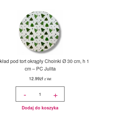
ład pod tort okrągły Choinki Ø 30 cm, h 1
cm – PC Julita
12.99
zł
z Vat
ilość
Podkład
-
+
pod tort
okrągły
Choinki
Ø 30
cm, h 1
cm - PC
Julita
Dodaj do koszyka