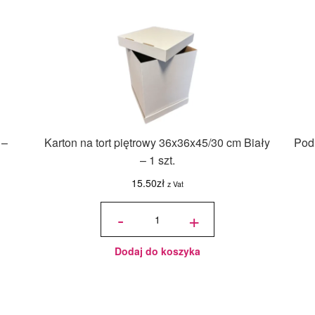
 –
Karton na tort piętrowy 36x36x45/30 cm Biały
Podk
– 1 szt.
15.50
zł
z Vat
ilość Karton
na tort
-
+
piętrowy
36x36x45/30
cm Biały - 1
szt.
Dodaj do koszyka