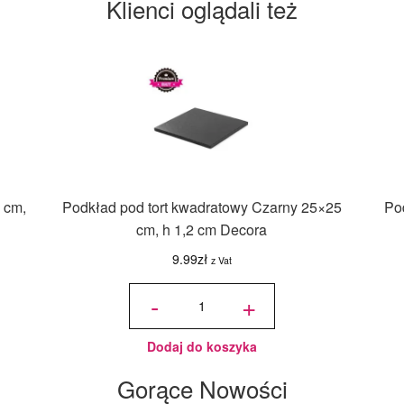
Klienci oglądali też
 cm,
Podkład pod tort kwadratowy Czarny 25×25
Po
cm, h 1,2 cm Decora
9.99
zł
z Vat
ilość
Podkład
-
+
pod tort
kwadratowy
Czarny
25x25 cm,
h 1,2 cm
Decora
Dodaj do koszyka
Gorące Nowości