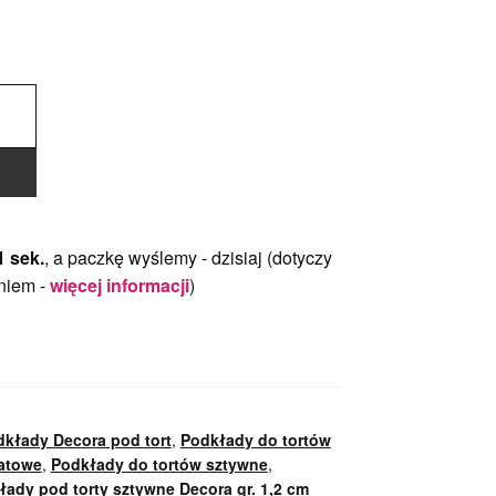
0 sek.
, a paczkę wyślemy -
dzisiaj
(dotyczy
niem -
więcej informacji
)
kłady Decora pod tort
,
Podkłady do tortów
atowe
,
Podkłady do tortów sztywne
,
łady pod torty sztywne Decora gr. 1,2 cm