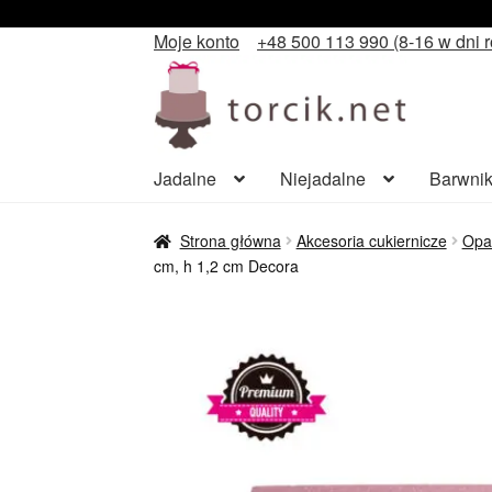
Moje konto
+48 500 113 990 (8-16 w dni 
Przejdź
Przejdź
do
do
nawigacji
treści
Jadalne
Niejadalne
Barwnik
Strona główna
Akcesoria cukiernicze
Opa
cm, h 1,2 cm Decora