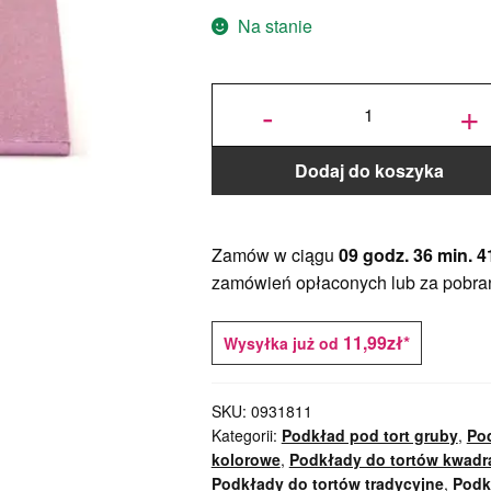
Na stanie
ilość
Podkład
-
+
pod tort
kwadratowy
Różowy
25x25 cm,
h 1,2 cm
Decora
Dodaj do koszyka
Zamów w ciągu
09 godz. 36 min. 4
zamówień opłaconych lub za pobra
11,99zł*
Wysyłka już od
SKU:
0931811
Kategorii:
Podkład pod tort gruby
,
Pod
kolorowe
,
Podkłady do tortów kwadr
Podkłady do tortów tradycyjne
,
Podk