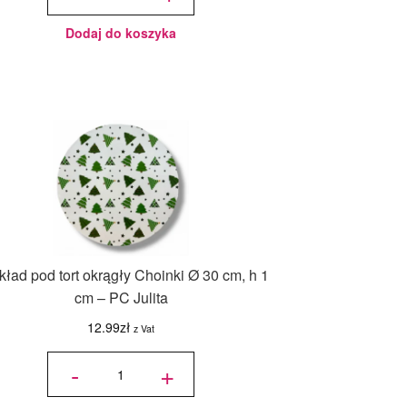
cm, h 1 cm
- PC Julita
Dodaj do koszyka
ład pod tort okrągły Choinki Ø 30 cm, h 1
cm – PC Julita
12.99
zł
z Vat
ilość
Podkład
-
+
pod tort
okrągły
Choinki
Ø 30
cm, h 1
cm - PC
Julita