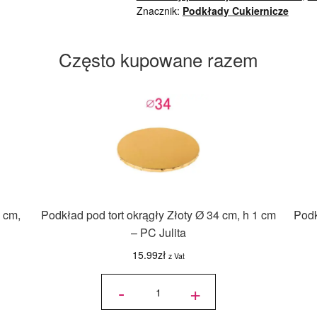
Znacznik:
Podkłady Cukiernicze
Często kupowane razem
 cm,
Podkład pod tort okrągły Złoty Ø 34 cm, h 1 cm
Podk
– PC Julita
15.99
zł
z Vat
ilość
Podkład
-
+
pod tort
okrągły
Złoty Ø
34 cm,
h 1 cm -
PC
Julita