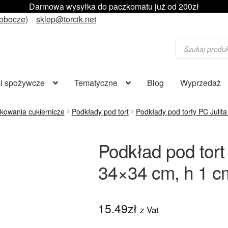
Darmowa wysyłka do paczkomatu już od 200zł
robocze)
sklep@torcik.net
Wyszukiwarka
produktów
i spożywcze
Tematyczne
Blog
Wyprzedaż
kowania cukiernicze
Podkłady pod tort
Podkłady pod torty PC Julit
Podkład pod tort
34×34 cm, h 1 cm
15.49
zł
z Vat