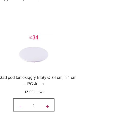
ład pod tort okrągły Biały Ø 34 cm, h 1 cm
– PC Julita
15.99
zł
z Vat
ilość
Podkład
-
+
pod tort
okrągły
Biały Ø
34 cm,
h 1 cm -
PC
Julita