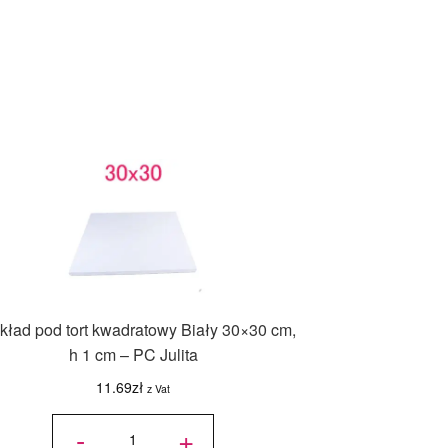
kład pod tort kwadratowy Biały 30×30 cm,
h 1 cm – PC Julita
11.69
zł
z Vat
ilość
Podkład
-
+
pod tort
kwadratowy
Biały 30x30