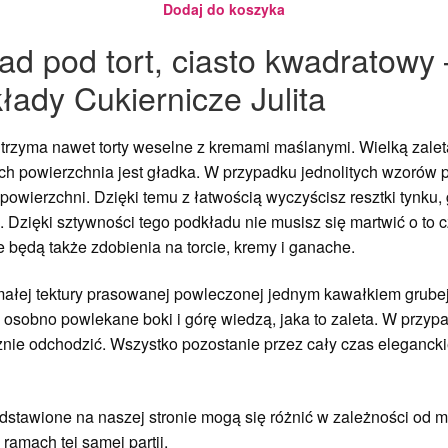
Dodaj do koszyka
ad pod tort, ciasto kwadratowy
łady Cukiernicze Julita
 utrzyma nawet torty weselne z kremami maślanymi. Wielką zalet
e ich powierzchnia jest gładka. W przypadku jednolitych wzoró
powierzchni. Dzięki temu z łatwością wyczyścisz resztki tynku
e. Dzięki sztywności tego podkładu nie musisz się martwić o to 
 będą także zdobienia na torcie, kremy i ganache.
ymałej tektury prasowanej powleczonej jednym kawałkiem grubej
ją osobno powlekane boki i górę wiedzą, jaka to zaleta. W prz
cznie odchodzić. Wszystko pozostanie przez cały czas eleganck
stawione na naszej stronie mogą się różnić w zależności od mo
ramach tej samej partii.