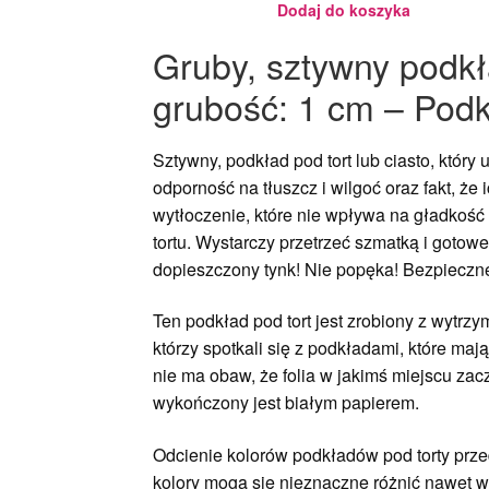
Dodaj do koszyka
Gruby, sztywny podkł
grubość: 1 cm – Podk
Sztywny, podkład pod tort lub ciasto, który
odporność na tłuszcz i wilgoć oraz fakt, ż
wytłoczenie, które nie wpływa na gładkość 
tortu. Wystarczy przetrzeć szmatką i gotow
dopieszczony tynk! Nie popęka! Bezpieczne
Ten podkład pod tort jest zrobiony z wytrz
którzy spotkali się z podkładami, które ma
nie ma obaw, że folia w jakimś miejscu za
wykończony jest białym papierem.
Odcienie kolorów podkładów pod torty przed
kolory mogą się nieznaczne różnić nawet w 