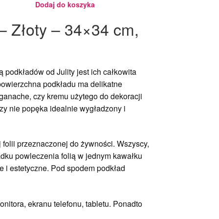
Dodaj do koszyka
 – Złoty – 34×34 cm,
ą podkładów od Julity jest ich całkowita
w powierzchna podkładu ma delikatne
, ganache, czy kremu użytego do dekoracji
czy nie popęka idealnie wygładzony i
 folii przeznaczonej do żywności. Wszyscy,
ypadku powleczenia folią w jednym kawałku
ie i estetyczne. Pod spodem podkład
nitora, ekranu telefonu, tabletu. Ponadto