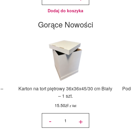
cm, h 1 cm
- PC Julita
Dodaj do koszyka
Gorące Nowości
 –
Karton na tort piętrowy 36x36x45/30 cm Biały
Podk
– 1 szt.
15.50
zł
z Vat
ilość Karton
na tort
-
+
piętrowy
36x36x45/30
cm Biały - 1
szt.