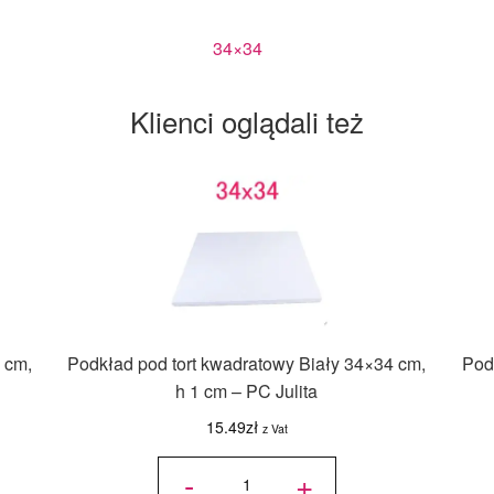
34×34
Klienci oglądali też
 cm,
Podkład pod tort kwadratowy Biały 34×34 cm,
Pod
h 1 cm – PC Julita
15.49
zł
z Vat
ilość
Podkład
-
+
pod tort
kwadratowy
Biały 34x34