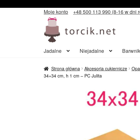
Moje konto
+48 500 113 990 (8-16 w dni 
Przejdź
Przejdź
do
do
nawigacji
treści
Jadalne
Niejadalne
Barwnik
Strona główna
Akcesoria cukiernicze
Opa
34×34 cm, h 1 cm – PC Julita