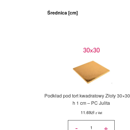
Średnica [cm]
Podkład pod tort kwadratowy Złoty 30×30
h 1 cm – PC Julita
11.69
zł
z Vat
ilość
Podkład
-
+
pod tort
kwadratowy
Złoty 30x30