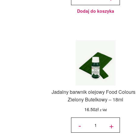
cm, h 1 cm
- PC Julita
Dodaj do koszyka
Jadalny barwnik olejowy Food Colours
Zielony Butelkowy – 18ml
16.50
zł
z Vat
ilość
Jadalny
-
+
barwnik
olejowy
Food
Colours -
Zielony
Butelkowy
- 18ml