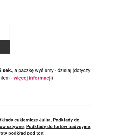
1 sek.
, a paczkę wyślemy -
dzisiaj
(dotyczy
niem -
więcej informacji
)
kłady cukiernicze Julita
,
Podkłady do
tów sztywne
,
Podkłady do tortów tradycyjne
,
łoty podkład pod tort