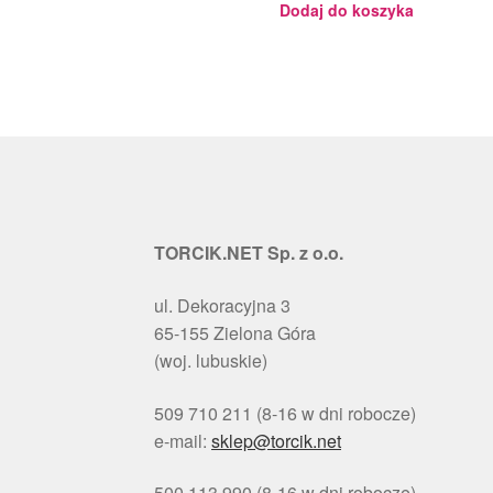
Dodaj do koszyka
TORCIK.NET Sp. z o.o.
ul. Dekoracyjna 3
65-155 Zielona Góra
(woj. lubuskie)
509 710 211 (8-16 w dni robocze)
e-mail:
sklep@torcik.net
500 113 990 (8-16 w dni robocze)