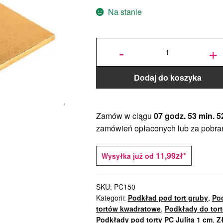
Na stanie
ilość
Podkład
-
+
pod tort
kwadratowy
Złoty 34x34
cm, h 1 cm -
PC Julita
Dodaj do koszyka
Zamów w ciągu
07 godz. 53 min. 5
zamówień opłaconych lub za pobra
11,99zł*
Wysyłka już od
SKU:
PC150
Kategorii:
Podkład pod tort gruby
,
Pod
tortów kwadratowe
,
Podkłady do tor
Podkłady pod torty PC Julita 1 cm
,
Z