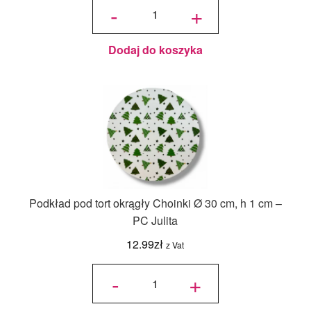
na tort
-
+
piętrowy
36x36x45/30
cm Biały - 1
szt.
Dodaj do koszyka
Podkład pod tort okrągły Choinki Ø 30 cm, h 1 cm –
PC Julita
12.99
zł
z Vat
ilość
Podkład
-
+
pod tort
okrągły
Choinki
Ø 30
cm, h 1
cm - PC
Julita