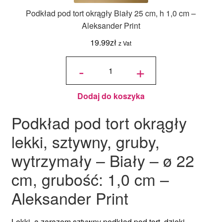
Podkład pod tort okrągły Biały 25 cm, h 1,0 cm –
Aleksander Print
19.99
zł
z Vat
ilość
Podkład
-
+
pod tort
okrągły
Biały 25
cm, h 1,0
cm -
Aleksander
Print
Dodaj do koszyka
Podkład pod tort okrągły
lekki, sztywny, gruby,
wytrzymały – Biały – ø 22
cm, grubość: 1,0 cm –
Aleksander Print
Lekki, a zarazem sztywny podkład pod tort, dzięki