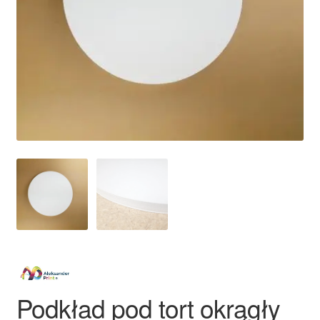
Ozdoby na tort weselny
Podkład pod tort okrągły