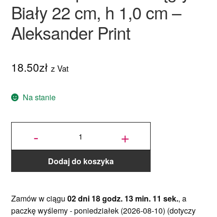
Biały 22 cm, h 1,0 cm –
Aleksander Print
18.50
zł
z Vat
Na stanie
ilość
Podkład
-
+
pod tort
okrągły
Biały 22
cm, h 1,0
cm -
Aleksander
Print
Dodaj do koszyka
Zamów w ciągu
02 dni 18 godz. 13 min. 10 sek.
, a
paczkę wyślemy -
poniedziałek (2026-08-10)
(dotyczy