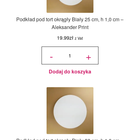
Podkład pod tort okrągły Biały 25 cm, h 1,0 cm –
Aleksander Print
19.99
zł
z Vat
ilość
Podkład
-
+
pod tort
okrągły
Biały 25
cm, h 1,0
cm -
Aleksander
Print
Dodaj do koszyka