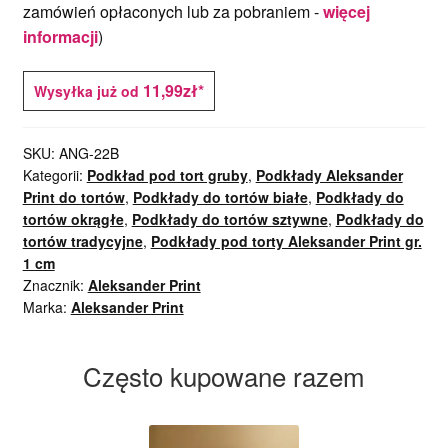
zamówień opłaconych lub za pobraniem -
więcej
informacji
)
11,99zł*
Wysyłka już od
SKU:
ANG-22B
Kategorii:
Podkład pod tort gruby
,
Podkłady Aleksander
Print do tortów
,
Podkłady do tortów białe
,
Podkłady do
tortów okrągłe
,
Podkłady do tortów sztywne
,
Podkłady do
tortów tradycyjne
,
Podkłady pod torty Aleksander Print gr.
1 cm
Znacznik:
Aleksander Print
Marka:
Aleksander Print
Często kupowane razem