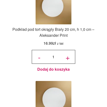
Podkład pod tort okrągły Biały 20 cm, h 1,0 cm –
Aleksander Print
16.99
zł
z Vat
ilość
Podkład
-
+
pod tort
okrągły
Biały 20
cm, h 1,0
cm -
Aleksander
Print
Dodaj do koszyka