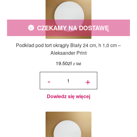
CZEKAMY NA DOSTAWĘ
Podkład pod tort okrągły Biały 24 cm, h 1,0 cm –
Aleksander Print
19.50
zł
z Vat
ilość
Podkład
-
+
pod tort
okrągły
Biały 24
cm, h 1,0
cm -
Aleksander
Print
Dowiedz się więcej