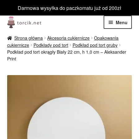
Darmowa wysyłka do paczkomatu już od 200zł
Przejdź
Przejdź
Menu
do
do
nawigacji
treści
Rozwiń
Jadalne
Strona główna
Akcesoria cukiernicze
Opakowania
menu
cukiernicze
Podkłady pod tort
Podkład pod tort gruby
potom
Rozwiń
Podkład pod tort okrągły Biały 22 cm, h 1,0 cm – Aleksander
Niejadalne
Print
menu
potom
Rozwiń
Barwniki spożywcze
menu
potom
Rozwiń
Tematyczne
menu
potom
Blog
Wyprzedaż
Nowości