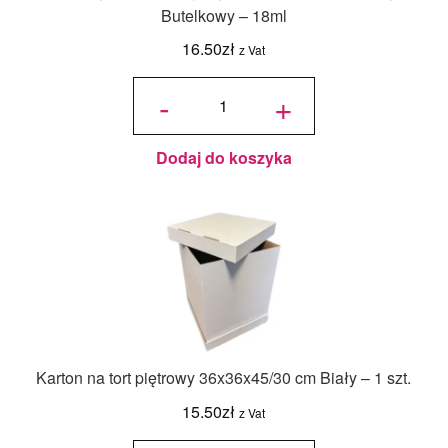
Butelkowy – 18ml
16.50
zł
z Vat
ilość
Jadalny
-
+
barwnik
olejowy
Food
Colours -
Zielony
Butelkowy
- 18ml
Dodaj do koszyka
Karton na tort piętrowy 36x36x45/30 cm Biały – 1 szt.
15.50
zł
z Vat
ilość Karton