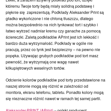
któremu Twoje torty będą miały solidną podstawę i
pięknie się zaprezentują. Podkłady Aleksander Print są
gładko wykończone i nie chłoną tłuszczu, dlatego
można bezpośrednio na nich tynkować tort i szybko i
łatwo wytrzeć nadmiar kremu czy ganache za pomocą
ściereczki. Zaletą podkładów APrint jest ich lekkość i
bardzo duża wytrzymałość. Podkłady w ogóle nie
pracują, przez co tynk jest bezpieczny – na pewno nie
popęka. Używając grubych podkładów pod tort masz
pewność, że wytrzymają one wagę nawet
kilkupiętrowych weselnych tortów.
Odcienie kolorów podkładów pod torty przedstawione na
naszej stronie mogą się różnić w zależności od
monitora, ekranu telefonu, tabletu. Ponadto kolory mogą
się nieznaczne różnić nawet w ramach tej samej partii.
Aleksander-PRINT (APrint)
– polski producent