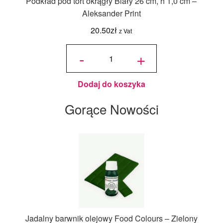
Podkład pod tort okrągły Biały 26 cm, h 1,0 cm –
Aleksander Print
20.50
zł
z Vat
ilość
Podkład
-
+
pod tort
okrągły
Biały 26
cm, h 1,0
cm -
Aleksander
Print
Dodaj do koszyka
Gorące Nowości
Jadalny barwnik olejowy Food Colours – Zielony