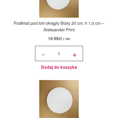
Podkład pod tort okrągły Biały 20 cm, h 1,0 cm –
Aleksander Print
16.99
zł
z Vat
ilość
Podkład
-
+
pod tort
okrągły
Biały 20
cm, h 1,0
cm -
Aleksander
Print
Dodaj do koszyka