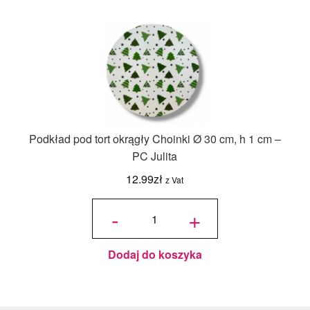
Podkład pod tort okrągły Choinki Ø 30 cm, h 1 cm –
PC Julita
12.99
zł
z Vat
ilość
Podkład
-
+
pod tort
okrągły
Choinki
Ø 30
cm, h 1
cm - PC
Julita
Dodaj do koszyka