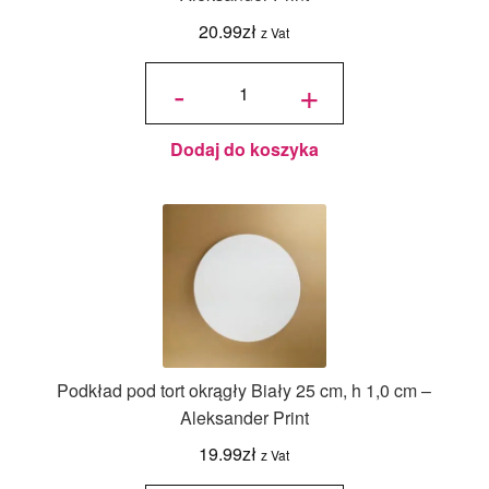
20.99
zł
z Vat
ilość
Podkład
-
+
pod tort
okrągły
Biały 28
cm, h 1,0
cm -
Aleksander
Print
Dodaj do koszyka
Podkład pod tort okrągły Biały 25 cm, h 1,0 cm –
Aleksander Print
19.99
zł
z Vat
ilość