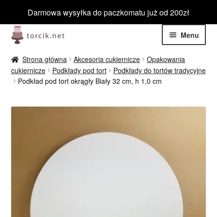
Darmowa wysyłka do paczkomatu już od 200zł
Przejdź
Przejdź
Menu
do
do
nawigacji
treści
Rozwiń
Jadalne
Strona główna
Akcesoria cukiernicze
Opakowania
menu
cukiernicze
Podkłady pod tort
Podkłady do tortów tradycyjne
potom
Rozwiń
Podkład pod tort okrągły Biały 32 cm, h 1,0 cm
Niejadalne
menu
potom
Rozwiń
Barwniki spożywcze
menu
potom
Rozwiń
Tematyczne
menu
potom
Blog
Wyprzedaż
Nowości