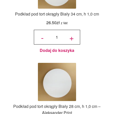
Podkład pod tort okrągły Biały 34 cm, h 1,0 cm
26.50
zł
z Vat
ilość
Podkład
-
+
pod tort
okrągły
Biały 34
cm, h
1,0 cm
Dodaj do koszyka
Podkład pod tort okrągły Biały 28 cm, h 1,0 cm –
Aleksander Print