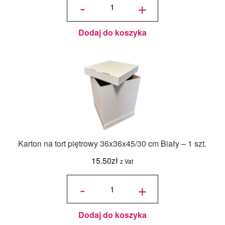
-
+
barwnik
olejowy
Food
Colours -
Zielony
Butelkowy
- 18ml
Dodaj do koszyka
Karton na tort piętrowy 36x36x45/30 cm Biały – 1 szt.
15.50
zł
z Vat
ilość Karton
na tort
-
+
piętrowy
36x36x45/30
cm Biały - 1
szt.
Dodaj do koszyka