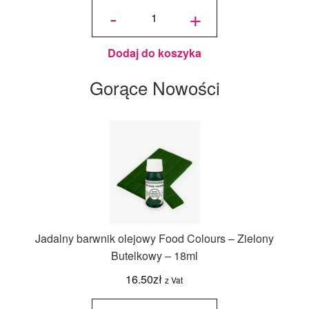
Podkład
-
+
pod tort
okrągły
Biały 25
cm, h 1,0
cm -
Aleksander
Print
Dodaj do koszyka
Gorące Nowości
Jadalny barwnik olejowy Food Colours – Zielony
Butelkowy – 18ml
16.50
zł
z Vat
ilość
Jadalny