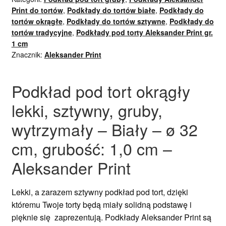
Print do tortów
,
Podkłady do tortów białe
,
Podkłady do
tortów okrągłe
,
Podkłady do tortów sztywne
,
Podkłady do
tortów tradycyjne
,
Podkłady pod torty Aleksander Print gr.
1 cm
Znacznik:
Aleksander Print
Podkład pod tort okrągły
lekki, sztywny, gruby,
wytrzymały – Biały – ø 32
cm, grubość: 1,0 cm –
Aleksander Print
Lekki, a zarazem sztywny podkład pod tort, dzięki
któremu Twoje torty będą miały solidną podstawę i
pięknie się zaprezentują. Podkłady Aleksander Print są