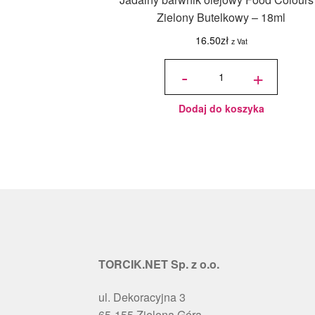
Zielony Butelkowy – 18ml
16.50
zł
z Vat
ilość
Jadalny
-
+
barwnik
olejowy
Food
Colours -
Zielony
Butelkowy
- 18ml
Dodaj do koszyka
TORCIK.NET Sp. z o.o.
ul. Dekoracyjna 3
65-155 Zielona Góra