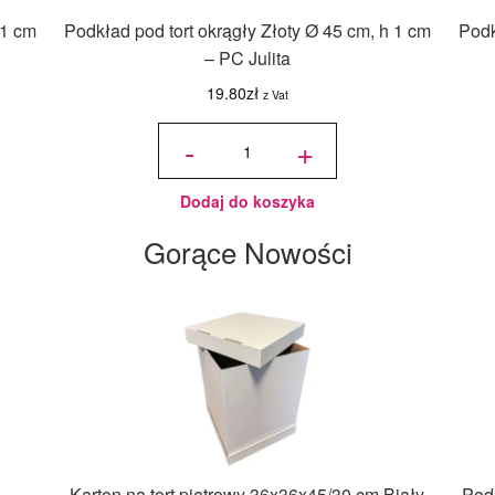
 1 cm
Podkład pod tort okrągły Złoty Ø 45 cm, h 1 cm
Podk
– PC Julita
19.80
zł
z Vat
ilość
Podkład
-
+
pod tort
okrągły
Złoty Ø
45 cm,
h 1 cm -
PC
Julita
Dodaj do koszyka
Gorące Nowości
 –
Karton na tort piętrowy 36x36x45/30 cm Biały
Podk