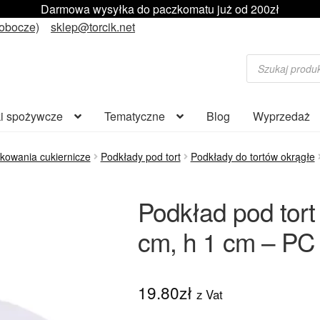
Darmowa wysyłka do paczkomatu już od 200zł
robocze)
sklep@torcik.net
Wyszukiwarka
produktów
i spożywcze
Tematyczne
Blog
Wyprzedaż
kowania cukiernicze
Podkłady pod tort
Podkłady do tortów okrągłe
Podkład pod tort
cm, h 1 cm – PC 
19.80
zł
z Vat