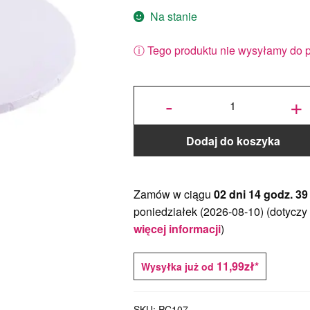
Na stanie
ⓘ Tego produktu nie wysyłamy do 
ilość
Podkład
-
+
pod tort
okrągły
Biały Ø
45 cm, h
1 cm -
PC
Julita
Dodaj do koszyka
Zamów w ciągu
02 dni 14 godz. 39
poniedziałek (2026-08-10)
(dotyczy
więcej informacji
)
11,99zł*
Wysyłka już od
SKU:
PC107