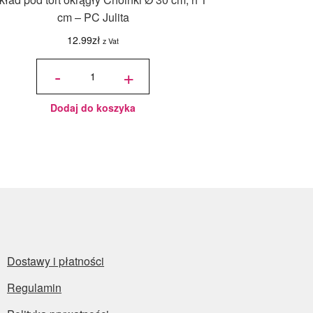
cm – PC Julita
12.99
zł
z Vat
ilość
Podkład
-
+
pod tort
okrągły
Choinki
Ø 30
cm, h 1
cm - PC
Julita
Dodaj do koszyka
Dostawy i płatności
Regulamin