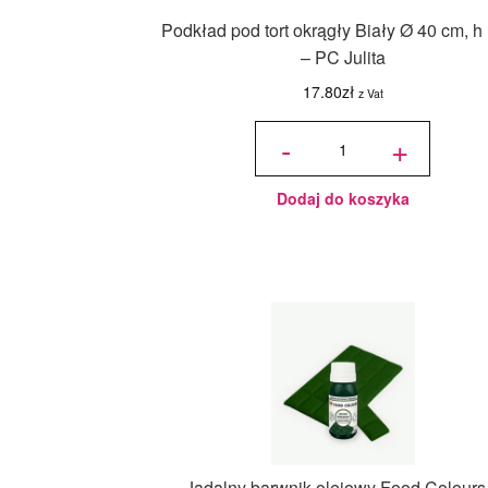
Podkład pod tort okrągły Biały Ø 40 cm, h
– PC Julita
17.80
zł
z Vat
ilość
Podkład
-
+
pod tort
okrągły
Biały Ø
40 cm,
h 1 cm -
PC
Julita
Dodaj do koszyka
Jadalny barwnik olejowy Food Colours