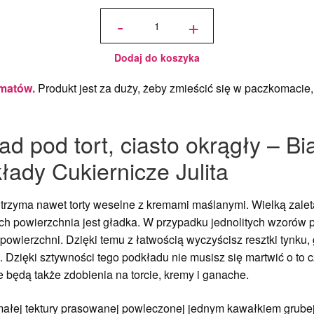
ilość
Podkład
-
+
pod tort
okrągły
Biały Ø
40 cm,
h 1 cm -
PC
Julita
Dodaj do koszyka
matów.
Produkt jest za duży, żeby zmieścić się w paczkomacie, 
d pod tort, ciasto okrągły – Bi
łady Cukiernicze Julita
 utrzyma nawet torty weselne z kremami maślanymi. Wielką zalet
e ich powierzchnia jest gładka. W przypadku jednolitych wzoró
powierzchni. Dzięki temu z łatwością wyczyścisz resztki tynku
e. Dzięki sztywności tego podkładu nie musisz się martwić o to 
 będą także zdobienia na torcie, kremy i ganache.
ymałej tektury prasowanej powleczonej jednym kawałkiem grubej