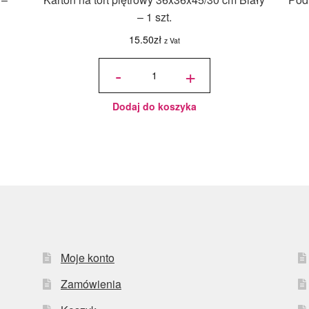
– 1 szt.
15.50
zł
z Vat
ilość Karton
na tort
-
+
piętrowy
36x36x45/30
cm Biały - 1
szt.
Dodaj do koszyka
Moje konto
Zamówienia