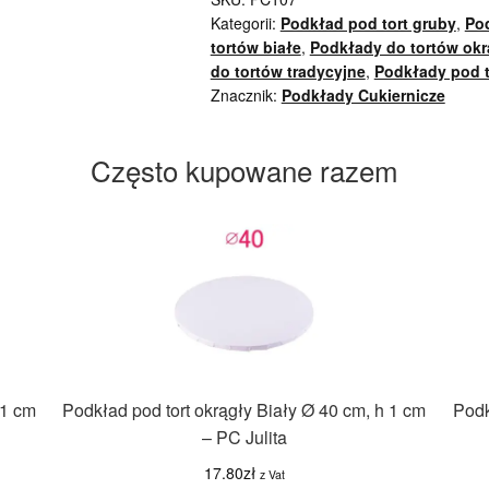
Kategorii:
Podkład pod tort gruby
,
Pod
tortów białe
,
Podkłady do tortów okr
do tortów tradycyjne
,
Podkłady pod t
Znacznik:
Podkłady Cukiernicze
Często kupowane razem
 1 cm
Podkład pod tort okrągły Biały Ø 40 cm, h 1 cm
Podk
– PC Julita
17.80
zł
z Vat