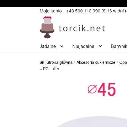
Moje konto
+48 500 113 990 (8-16 w dni 
Przejdź
Przejdź
do
do
nawigacji
treści
Jadalne
Niejadalne
Barwnik
Strona główna
Akcesoria cukiernicze
Opa
– PC Julita