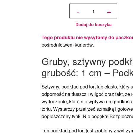
ilość
Podkład
-
+
pod tort
okrągły
Złoty Ø
45 cm,
h 1 cm -
PC
Julita
Dodaj do koszyka
Tego produktu nie wysyłamy do paczko
pośrednictwem kurierów.
Gruby, sztywny podkła
grubość: 1 cm – Podk
Sztywny, podkład pod tort lub ciasto, który
odporność na tłuszcz i wilgoć oraz fakt, ż
wytłoczenie, które nie wpływa na gładkość 
tortu. Wystarczy przetrzeć szmatką i gotow
dopieszczony tynk! Nie popęka! Bezpieczne
Ten podkład pod tort jest zrobiony z wytrz