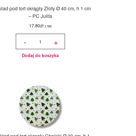
ład pod tort okrągły Złoty Ø 40 cm, h 1 cm
– PC Julita
17.80
zł
z Vat
ilość
Podkład
-
+
pod tort
okrągły
Złoty Ø
40 cm,
h 1 cm -
PC
Julita
Dodaj do koszyka
ład pod tort okrągły Choinki Ø 30 cm, h 1