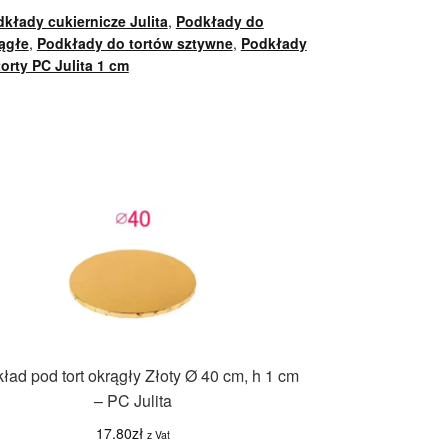
kłady cukiernicze Julita
,
Podkłady do
ągłe
,
Podkłady do tortów sztywne
,
Podkłady
orty PC Julita 1 cm
ład pod tort okrągły Złoty Ø 40 cm, h 1 cm
– PC Julita
17.80
zł
z Vat