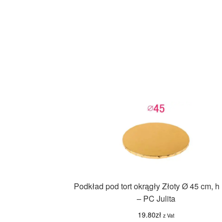
Podkład pod tort okrągły Złoty Ø 45 cm, h
– PC Julita
19.80
zł
z Vat