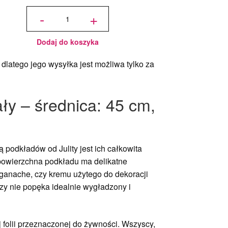
ilość
Podkład
-
+
pod tort
okrągły
Złoty Ø
40 cm,
h 1 cm -
PC
Julita
Dodaj do koszyka
dlatego jego wysyłka jest możliwa tylko za
ały – średnica: 45 cm,
ą podkładów od Julity jest ich całkowita
w powierzchna podkładu ma delikatne
, ganache, czy kremu użytego do dekoracji
czy nie popęka idealnie wygładzony i
 folii przeznaczonej do żywności. Wszyscy,