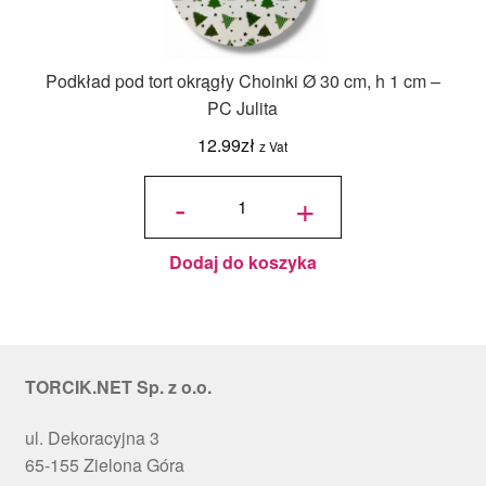
Podkład pod tort okrągły Choinki Ø 30 cm, h 1 cm –
PC Julita
12.99
zł
z Vat
ilość
Podkład
-
+
pod tort
okrągły
Choinki
Ø 30
cm, h 1
cm - PC
Julita
Dodaj do koszyka
TORCIK.NET Sp. z o.o.
ul. Dekoracyjna 3
65-155 Zielona Góra