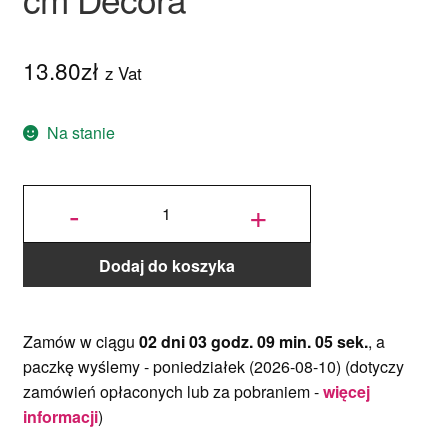
13.80
zł
z Vat
Na stanie
ilość
Podkład
-
+
pod tort
okrągły
Fioletowy
Ø 25 cm,
h 1,2 cm
Decora
Dodaj do koszyka
Zamów w ciągu
02 dni 03 godz. 09 min. 05 sek.
, a
paczkę wyślemy -
poniedziałek (2026-08-10)
(dotyczy
zamówień opłaconych lub za pobraniem -
więcej
informacji
)