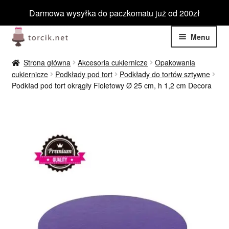
Darmowa wysyłka do paczkomatu już od 200zł
Przejdź
Przejdź
Menu
do
do
nawigacji
treści
Rozwiń
Jadalne
Strona główna
Akcesoria cukiernicze
Opakowania
menu
cukiernicze
Podkłady pod tort
Podkłady do tortów sztywne
potom
Rozwiń
Podkład pod tort okrągły Fioletowy Ø 25 cm, h 1,2 cm Decora
Niejadalne
menu
potom
Rozwiń
Barwniki spożywcze
menu
potom
Rozwiń
Tematyczne
menu
potom
Blog
Wyprzedaż
Nowości