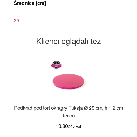
Średnica [cm]
25
Klienci oglądali też
Podkład pod tort okrągły Fuksja Ø 25 cm, h 1,2 cm
Decora
13.80
zł
z Vat
ilość