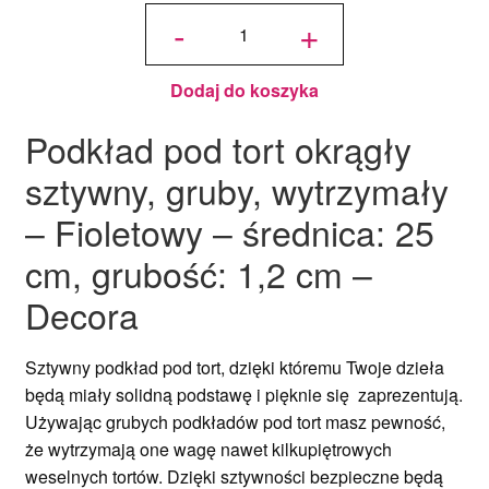
ilość
Podkład pod
-
+
tort okrągły
Jasnozielony
Ø 25 cm, h
1,2 cm
Decora
Dodaj do koszyka
Podkład pod tort okrągły
sztywny, gruby, wytrzymały
– Fioletowy – średnica: 25
cm, grubość: 1,2 cm –
Decora
Sztywny podkład pod tort, dzięki któremu Twoje dzieła
będą miały solidną podstawę i pięknie się zaprezentują.
Używając grubych podkładów pod tort masz pewność,
że wytrzymają one wagę nawet kilkupiętrowych
weselnych tortów. Dzięki sztywności bezpieczne będą