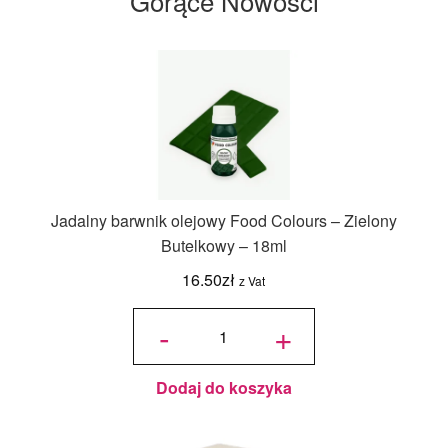
Gorące Nowości
Jadalny barwnik olejowy Food Colours – Zielony
Butelkowy – 18ml
16.50
zł
z Vat
ilość
Jadalny
-
+
barwnik
olejowy
Food
Colours -
Zielony
Butelkowy
- 18ml
Dodaj do koszyka