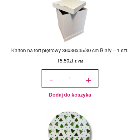
Karton na tort piętrowy 36x36x45/30 cm Biały – 1 szt.
15.50
zł
z Vat
ilość Karton
na tort
-
+
piętrowy
36x36x45/30
cm Biały - 1
szt.
Dodaj do koszyka