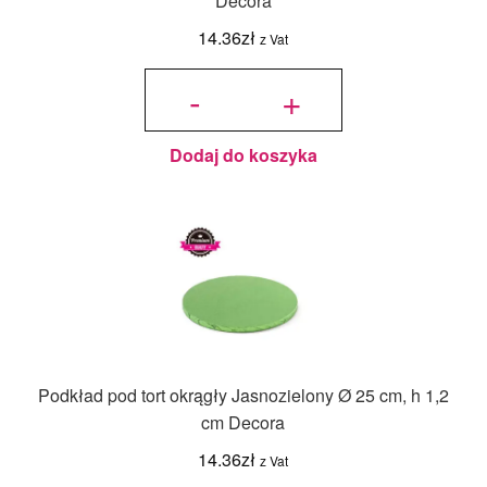
Decora
14.36
zł
z Vat
ilość
Podkład
-
+
pod tort
okrągły
Niebieski
Ø 25 cm,
h 1,2 cm
Decora
Dodaj do koszyka
Podkład pod tort okrągły Jasnozielony Ø 25 cm, h 1,2
cm Decora
14.36
zł
z Vat