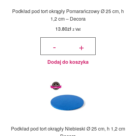
Podkład pod tort okrągły Pomarańczowy Ø 25 cm, h
1,2 cm – Decora
13.80
zł
z Vat
ilość Podkład
pod tort okrągły
-
+
Pomarańczowy
Ø 25 cm, h 1,2
cm - Decora
Dodaj do koszyka
Podkład pod tort okrągły Niebieski Ø 25 cm, h 1,2 cm