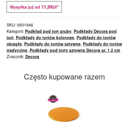
11,99zł*
Wysyłka już od
SKU:
0931946
Kategorii:
Podkład pod tort gruby
,
Podkłady Decora pod
tort
,
Podkłady do tortów kolorowe
,
Podkłady do tortów
okrągłe
,
Podkłady do tortów sztywne
,
Podkłady do tortów
tradycyjne
,
Podkłady pod torty sztywne Decora gr. 1,2 cm
Znacznik:
Decora
Często kupowane razem