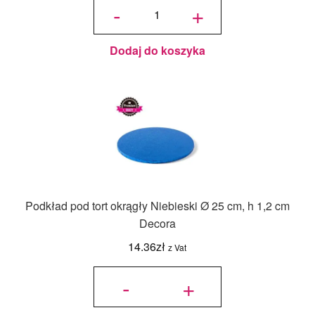
Podkład
-
+
pod tort
okrągły
Fuksja
Ø 25
cm, h
1,2 cm
Decora
Dodaj do koszyka
Podkład pod tort okrągły Niebieski Ø 25 cm, h 1,2 cm
Decora
14.36
zł
z Vat
ilość
Podkład
-
+
pod tort
okrągły
Niebieski
Ø 25 cm,
h 1,2 cm
Decora