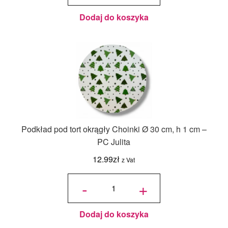
Dodaj do koszyka
Podkład pod tort okrągły Choinki Ø 30 cm, h 1 cm –
PC Julita
12.99
zł
z Vat
ilość
Podkład
-
+
pod tort
okrągły
Choinki
Ø 30
cm, h 1
cm - PC
Julita
Dodaj do koszyka