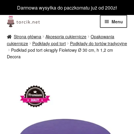
Darmowa wysyłka do paczkomatu już od 200zł
Przejdź
Przejdź
Menu
do
do
nawigacji
treści
Rozwiń
Jadalne
Strona główna
Akcesoria cukiernicze
Opakowania
menu
cukiernicze
Podkłady pod tort
Podkłady do tortów tradycyjne
potom
Rozwiń
Podkład pod tort okrągły Fioletowy Ø 30 cm, h 1,2 cm
Niejadalne
Decora
menu
potom
Rozwiń
Barwniki spożywcze
menu
potom
Rozwiń
Tematyczne
menu
potom
Blog
Wyprzedaż
Nowości