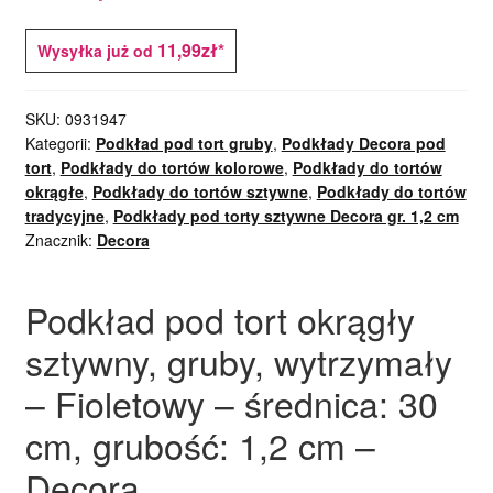
11,99zł*
Wysyłka już od
SKU:
0931947
Kategorii:
Podkład pod tort gruby
,
Podkłady Decora pod
tort
,
Podkłady do tortów kolorowe
,
Podkłady do tortów
okrągłe
,
Podkłady do tortów sztywne
,
Podkłady do tortów
tradycyjne
,
Podkłady pod torty sztywne Decora gr. 1,2 cm
Znacznik:
Decora
Podkład pod tort okrągły
sztywny, gruby, wytrzymały
– Fioletowy – średnica: 30
cm, grubość: 1,2 cm –
Decora