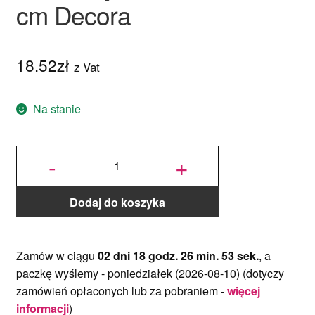
cm Decora
18.52
zł
z Vat
Na stanie
ilość
Podkład
-
+
pod tort
okrągły
Fioletowy
Ø 30 cm,
h 1,2 cm
Decora
Dodaj do koszyka
Zamów w ciągu
02 dni 18 godz. 26 min. 53 sek.
, a
paczkę wyślemy -
poniedziałek (2026-08-10)
(dotyczy
zamówień opłaconych lub za pobraniem -
więcej
informacji
)