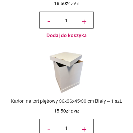
16.50
zł
z Vat
ilość
Jadalny
-
+
barwnik
olejowy
Food
Colours -
Zielony
Butelkowy
- 18ml
Dodaj do koszyka
Karton na tort piętrowy 36x36x45/30 cm Biały – 1 szt.
15.50
zł
z Vat
ilość Karton
na tort
-
+
piętrowy
36x36x45/30
cm Biały - 1
szt.