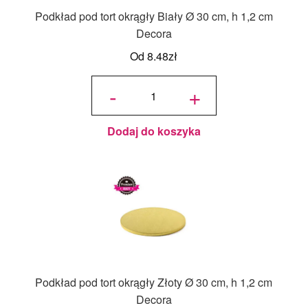
Podkład pod tort okrągły Biały Ø 30 cm, h 1,2 cm
Decora
Od
8.48
zł
ilość
Podkład
-
+
pod tort
okrągły
Biały Ø
30 cm, h
1,2 cm
Decora
Dodaj do koszyka
Podkład pod tort okrągły Złoty Ø 30 cm, h 1,2 cm
Decora