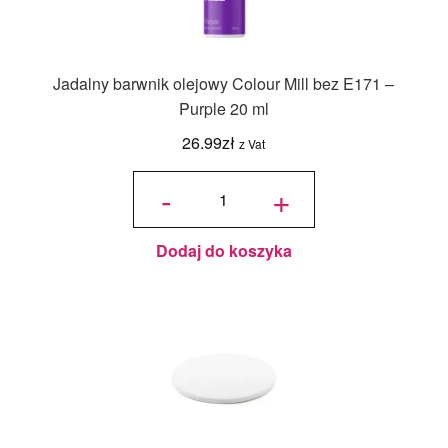
Jadalny barwnik olejowy Colour Mill bez E171 –
Purple 20 ml
26.99
zł
z Vat
ilość
Jadalny
-
+
barwnik
olejowy
Colour
Mill bez
E171 -
Purple
20 ml
Dodaj do koszyka