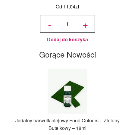
Od
11.04
zł
ilość
Podkład
-
+
pod tort
okrągły
Złoty Ø
30 cm, h
1,2 cm
Decora
Dodaj do koszyka
Gorące Nowości
Jadalny barwnik olejowy Food Colours – Zielony
Butelkowy – 18ml