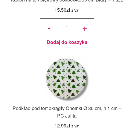
15.50
zł
z Vat
ilość Karton
na tort
-
+
piętrowy
36x36x45/30
cm Biały - 1
szt.
Dodaj do koszyka
Podkład pod tort okrągły Choinki Ø 30 cm, h 1 cm –
PC Julita
12.99
zł
z Vat