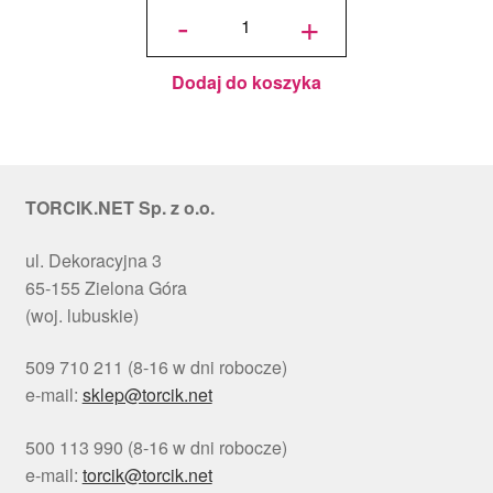
Podkład
-
+
pod tort
okrągły
Choinki
Ø 30
cm, h 1
cm - PC
Julita
Dodaj do koszyka
TORCIK.NET Sp. z o.o.
ul. Dekoracyjna 3
65-155 Zielona Góra
(woj. lubuskie)
509 710 211 (8-16 w dni robocze)
e-mail:
sklep@torcik.net
500 113 990 (8-16 w dni robocze)
e-mail:
torcik@torcik.net