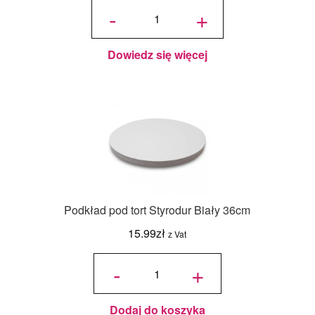
ilość
Podkład
-
+
pod tort
Styrodur
Biały
30cm
Dowiedz się więcej
Podkład pod tort Styrodur Biały 36cm
15.99
zł
z Vat
ilość
Podkład
-
+
pod tort
Styrodur
Biały
36cm
Dodaj do koszyka