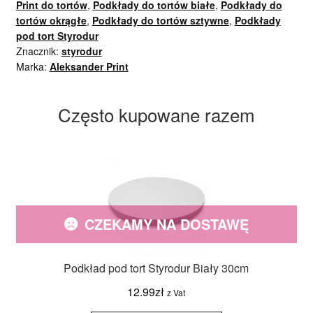
Print do tortów
,
Podkłady do tortów białe
,
Podkłady do
tortów okrągłe
,
Podkłady do tortów sztywne
,
Podkłady
pod tort Styrodur
Znacznik:
styrodur
Marka:
Aleksander Print
Często kupowane razem
CZEKAMY NA DOSTAWĘ
Podkład pod tort Styrodur Biały 30cm
12.99
zł
z Vat