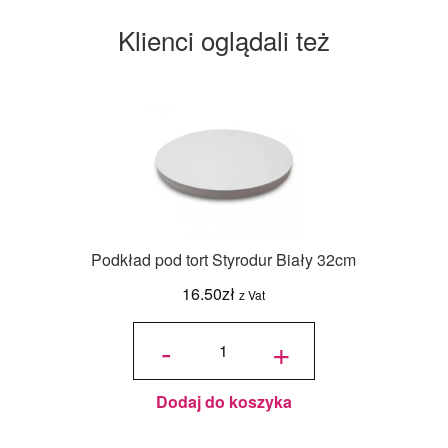
Klienci oglądali też
Podkład pod tort Styrodur Biały 32cm
16.50
zł
z Vat
ilość
Podkład
-
+
pod tort
Styrodur
Biały
32cm
Dodaj do koszyka