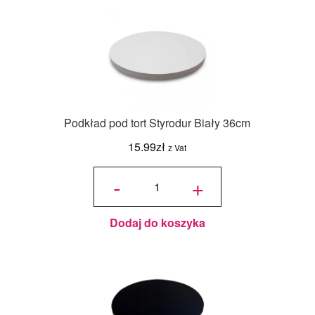
Podkład pod tort Styrodur Biały 36cm
15.99
zł
z Vat
ilość
Podkład
-
+
pod tort
Styrodur
Biały
36cm
Dodaj do koszyka