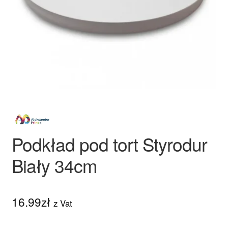
Ozdoby na tort weselny
Podkład pod tort Styrodur
Biały 34cm
16.99
zł
z Vat