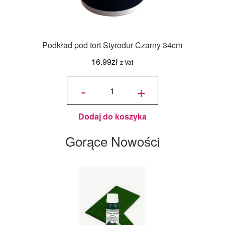
Podkład pod tort Styrodur Czarny 34cm
16.99
zł
z Vat
ilość
Podkład
-
+
pod tort
Styrodur
Czarny
34cm
Dodaj do koszyka
Gorące Nowości