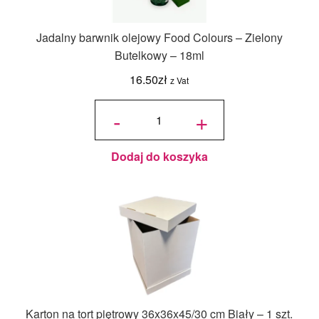
Jadalny barwnik olejowy Food Colours – Zielony
Butelkowy – 18ml
16.50
zł
z Vat
ilość
Jadalny
-
+
barwnik
olejowy
Food
Colours -
Zielony
Butelkowy
- 18ml
Dodaj do koszyka
Karton na tort piętrowy 36x36x45/30 cm Biały – 1 szt.