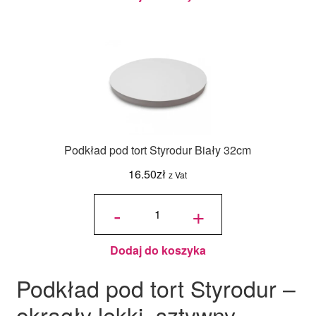
Podkład pod tort Styrodur Biały 32cm
16.50
zł
z Vat
ilość
Podkład
-
+
pod tort
Styrodur
Biały
32cm
Dodaj do koszyka
Podkład pod tort Styrodur –
okrągły lekki, sztywny,