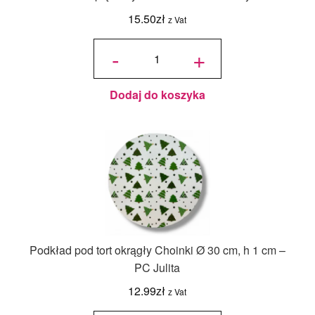
15.50
zł
z Vat
ilość Karton
na tort
-
+
piętrowy
36x36x45/30
cm Biały - 1
szt.
Dodaj do koszyka
Podkład pod tort okrągły Choinki Ø 30 cm, h 1 cm –
PC Julita
12.99
zł
z Vat
ilość