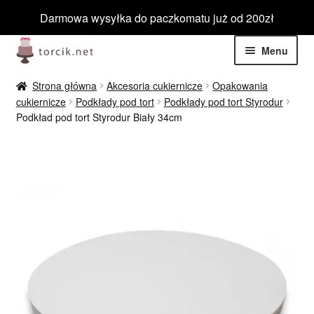
Darmowa wysyłka do paczkomatu już od 200zł
Przejdź
Przejdź
Menu
do
do
nawigacji
treści
Rozwiń
Jadalne
Strona główna
Akcesoria cukiernicze
Opakowania
menu
cukiernicze
Podkłady pod tort
Podkłady pod tort Styrodur
potom
Rozwiń
Podkład pod tort Styrodur Biały 34cm
Niejadalne
menu
potom
Rozwiń
Barwniki spożywcze
menu
potom
Rozwiń
Tematyczne
menu
potom
Blog
Wyprzedaż
Nowości