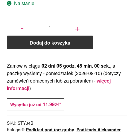
Na stanie
ilość
Podkład
-
+
pod tort
Styrodur
Biały
34cm
Dodaj do koszyka
Zamów w ciągu
02 dni 05 godz. 45 min. 00 sek.
, a
paczkę wyślemy -
poniedziałek (2026-08-10)
(dotyczy
zamówień opłaconych lub za pobraniem -
więcej
informacji
)
11,99zł*
Wysyłka już od
SKU:
STY34B
Kategorii:
Podkład pod tort gruby
,
Podkłady Aleksander