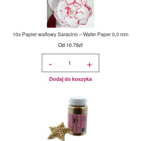
10x Papier waflowy Saracino – Wafer Paper 0,3 mm
Od
10.79
zł
ilość 10x
Papier
-
+
waflowy
Saracino
- Wafer
Paper
0,3 mm
Dodaj do koszyka