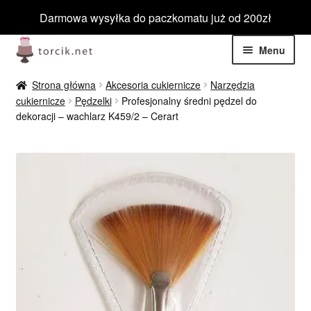
Darmowa wysyłka do paczkomatu już od 200zł
Przejdź
Przejdź
Menu
do
do
nawigacji
treści
Rozwiń
Jadalne
Strona główna
Akcesoria cukiernicze
Narzędzia
menu
cukiernicze
Pędzelki
Profesjonalny średni pędzel do
potom
Rozwiń
dekoracji – wachlarz K459/2 – Cerart
Niejadalne
menu
potom
Rozwiń
Barwniki spożywcze
menu
potom
Rozwiń
Tematyczne
menu
potom
Blog
Wyprzedaż
Nowości