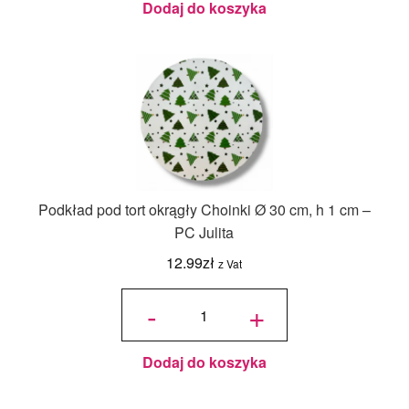
Dodaj do koszyka
Podkład pod tort okrągły Choinki Ø 30 cm, h 1 cm –
PC Julita
12.99
zł
z Vat
ilość
Podkład
-
+
pod tort
okrągły
Choinki
Ø 30
cm, h 1
cm - PC
Julita
Dodaj do koszyka