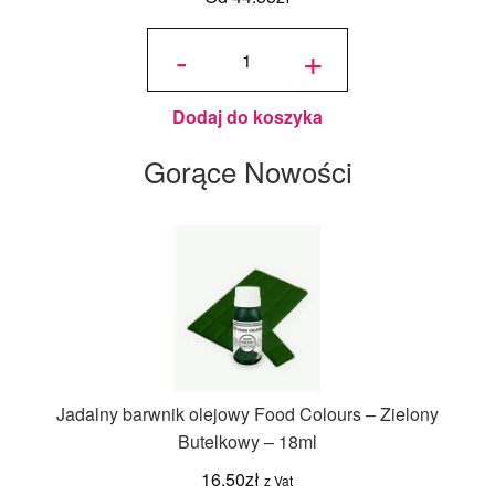
ilość
Saracino
-
+
masa
cukrowa do
modelowania
1 kg biała
Dodaj do koszyka
Gorące Nowości
Jadalny barwnik olejowy Food Colours – Zielony
Butelkowy – 18ml
16.50
zł
z Vat