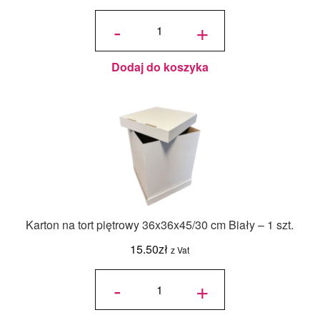
ilość
Jadalny
-
+
barwnik
olejowy
Food
Colours -
Zielony
Butelkowy
- 18ml
Dodaj do koszyka
Karton na tort piętrowy 36x36x45/30 cm Biały – 1 szt.
15.50
zł
z Vat
ilość Karton
na tort
-
+
piętrowy
36x36x45/30
cm Biały - 1
szt.