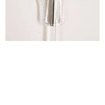
Ozdoby na tort weselny