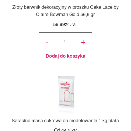
Złoty barwnik dekoracyjny w proszku Cake Lace by
Claire Bowman Gold 56,6 gr
59.99
zł
z Vat
ilość Złoty
barwnik
-
+
dekoracyjny
w proszku
Cake Lace
by Claire
Bowman
Gold 56,6
gr
Dodaj do koszyka
Saracino masa cukrowa do modelowania 1 kg biała
Od
44.55
zł