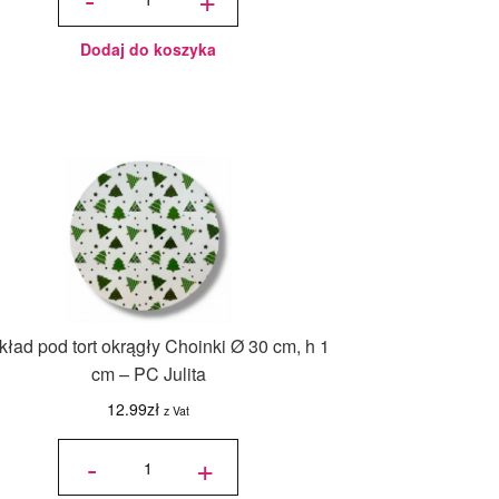
ciast
Standard -
Dorosiowe
Ranty -
średnica
12-15 cm,
Dodaj do koszyka
wysokość
14 cm
ład pod tort okrągły Choinki Ø 30 cm, h 1
cm – PC Julita
12.99
zł
z Vat
ilość
Podkład
-
+
pod tort
okrągły
Choinki
Ø 30
cm, h 1
cm - PC