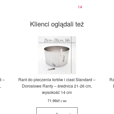
14
Klienci oglądali też
d –
Rant do pieczenia tortów i ciast Standard –
Ra
,
Dorosiowe Ranty – średnica 21-26 cm,
wysokość 14 cm
71.99
zł
z Vat
ilość Rant
do
-
+
pieczenia
tortów i