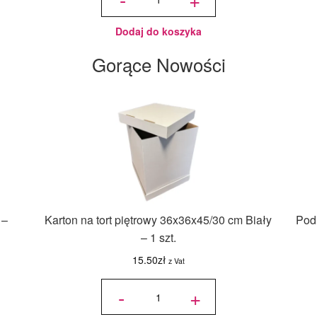
ciast
Standard -
Dorosiowe
Ranty -
średnica
21-26 cm,
Dodaj do koszyka
wysokość
14 cm
Gorące Nowości
 –
Karton na tort piętrowy 36x36x45/30 cm Biały
Podk
– 1 szt.
15.50
zł
z Vat
ilość Karton
na tort
-
+
piętrowy
36x36x45/30
cm Biały - 1
szt.