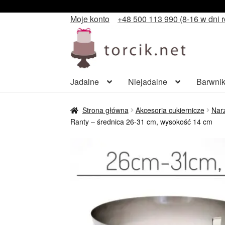
Moje konto
+48 500 113 990 (8-16 w dni 
Przejdź
Przejdź
do
do
nawigacji
treści
Jadalne
Niejadalne
Barwnik
Strona główna
Akcesoria cukiernicze
Narz
Ranty – średnica 26-31 cm, wysokość 14 cm