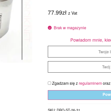
77.99
zł
z Vat
Brak w magazynie
Powiadom mnie, kie
Zgadzam się z
regulaminem
ora
Pow
SKU:
DRO-ST-26-31