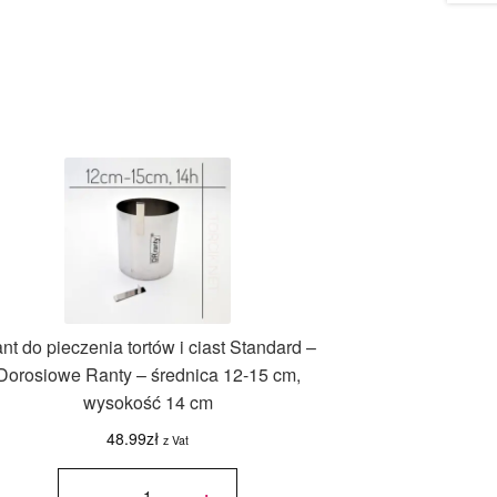
nt do pieczenia tortów i ciast Standard –
Dorosiowe Ranty – średnica 12-15 cm,
wysokość 14 cm
48.99
zł
z Vat
ilość Rant
do
-
+
pieczenia
tortów i