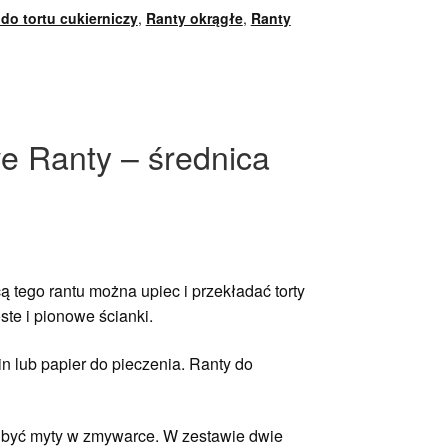
do tortu cukierniczy
,
Ranty okrągłe
,
Ranty
we Ranty – średnica
ą tego rantu można upiec i przekładać torty
ste i pionowe ścianki.
n lub papier do pieczenia. Ranty do
że być myty w zmywarce. W zestawie dwie