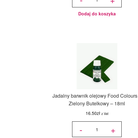
ciast
Standard -
Dorosiowe
Ranty -
średnica
31-42 cm,
Dodaj do koszyka
wysokość
14 cm
Jadalny barwnik olejowy Food Colours
Zielony Butelkowy – 18ml
16.50
zł
z Vat
ilość
Jadalny
-
+
barwnik
olejowy
Food
Colours -
Zielony
Butelkowy