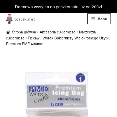
Darmowa wysyłka do paczkomatu już od 200zł
Przejdź
Przejdź
Menu
do
do
nawigacji
treści
Rozwiń
Jadalne
Strona główna
Akcesoria cukiernicze
Narzędzia
menu
cukiernicze
Rękaw / Worek Cukierniczy Wielokrotnego Użytku
potom
Rozwiń
Premium PME 400mm
Niejadalne
menu
potom
Rozwiń
Barwniki spożywcze
menu
potom
Rozwiń
Tematyczne
menu
potom
Blog
Wyprzedaż
Nowości