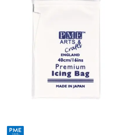
Ozdoby na tort weselny