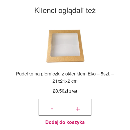
Klienci oglądali też
Pudełko na pierniczki z okienkiem Eko – 5szt. –
21x21x2 cm
23.50
zł
z Vat
ilość
Pudełko
-
+
na
pierniczki
z
okienkiem
Eko -
5szt. -
21x21x2
cm
Dodaj do koszyka