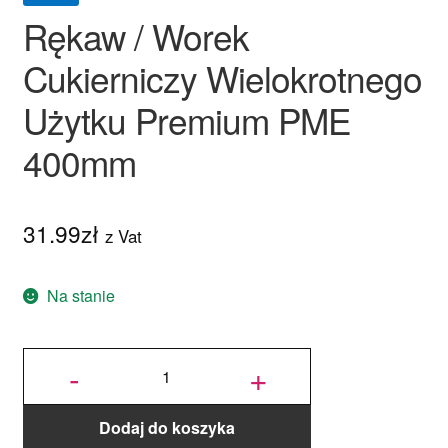
Rękaw / Worek
Cukierniczy Wielokrotnego
Użytku Premium PME
400mm
31.99
zł
z Vat
Na stanie
ilość Rękaw /
Worek
-
+
Cukierniczy
Wielokrotnego
Użytku
Premium PME
400mm
Dodaj do koszyka