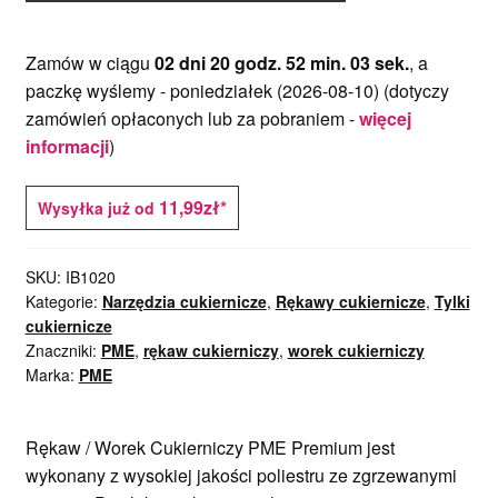
Zamów w ciągu
02 dni 20 godz. 52 min. 03 sek.
, a
paczkę wyślemy -
poniedziałek (2026-08-10)
(dotyczy
zamówień opłaconych lub za pobraniem -
więcej
informacji
)
11,99zł*
Wysyłka już od
SKU:
IB1020
Kategorie:
Narzędzia cukiernicze
,
Rękawy cukiernicze
,
Tylki
cukiernicze
Znaczniki:
PME
,
rękaw cukierniczy
,
worek cukierniczy
Marka:
PME
Rękaw / Worek Cukierniczy
PME Premium jest
wykonany z wysokiej jakości poliestru ze zgrzewanymi