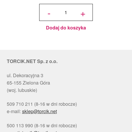
ilość
Podkład
-
+
pod tort
okrągły
Choinki
Ø 30
cm, h 1
cm - PC
Julita
Dodaj do koszyka
TORCIK.NET Sp. z o.o.
ul. Dekoracyjna 3
65-155 Zielona Góra
(woj. lubuskie)
509 710 211 (8-16 w dni robocze)
e-mail:
sklep@torcik.net
500 113 990 (8-16 w dni robocze)