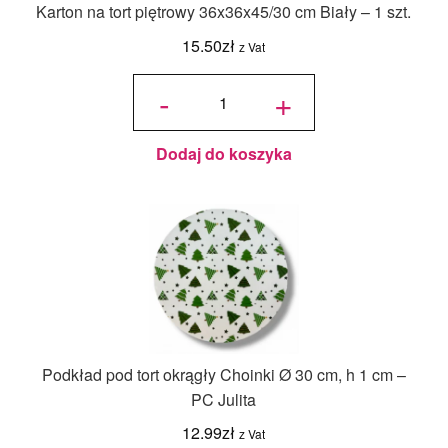
Karton na tort piętrowy 36x36x45/30 cm Biały – 1 szt.
15.50
zł
z Vat
ilość Karton
na tort
-
+
piętrowy
36x36x45/30
cm Biały - 1
szt.
Dodaj do koszyka
Podkład pod tort okrągły Choinki Ø 30 cm, h 1 cm –
PC Julita
12.99
zł
z Vat