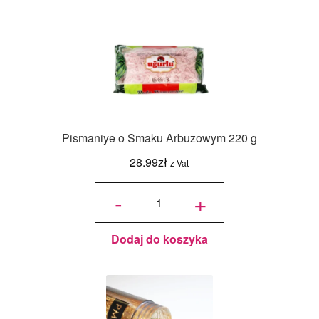
Pismaniye o Smaku Arbuzowym 220 g
28.99
zł
z Vat
ilość
Pismaniye
-
+
o Smaku
Arbuzowym
220 g
Dodaj do koszyka