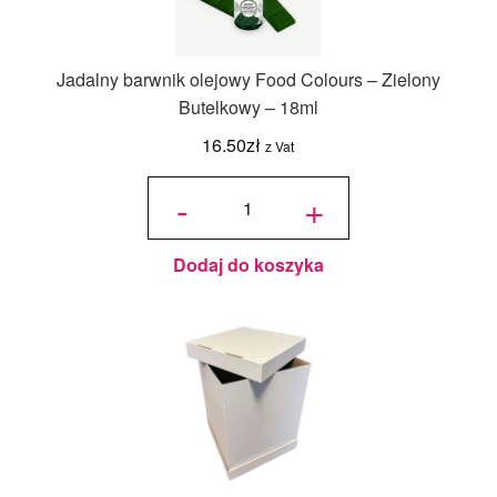
Jadalny barwnik olejowy Food Colours – Zielony
Butelkowy – 18ml
16.50
zł
z Vat
ilość
Jadalny
-
+
barwnik
olejowy
Food
Colours -
Zielony
Butelkowy
- 18ml
Dodaj do koszyka