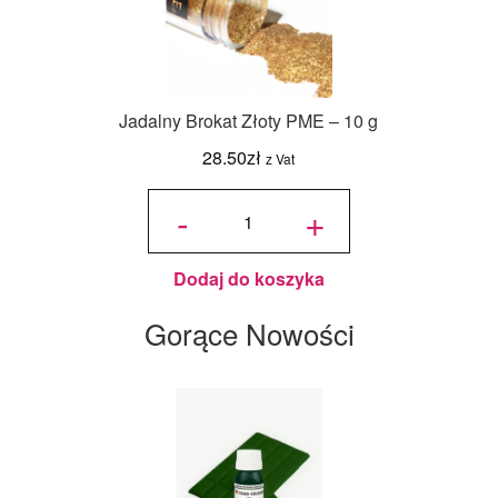
Jadalny Brokat Złoty PME – 10 g
28.50
zł
z Vat
ilość
Jadalny
-
+
Brokat
Złoty
PME -
10 g
Dodaj do koszyka
Gorące Nowości