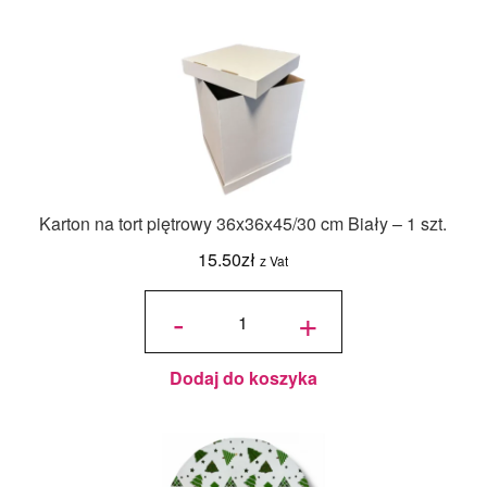
Karton na tort piętrowy 36x36x45/30 cm Biały – 1 szt.
15.50
zł
z Vat
ilość Karton
na tort
-
+
piętrowy
36x36x45/30
cm Biały - 1
szt.
Dodaj do koszyka