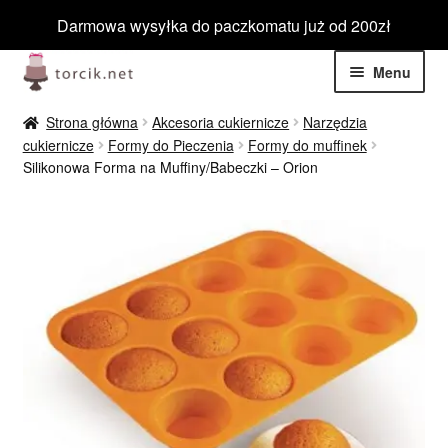
Darmowa wysyłka do paczkomatu już od 200zł
Przejdź
Przejdź
Menu
do
do
nawigacji
treści
Rozwiń
Jadalne
Strona główna
Akcesoria cukiernicze
Narzędzia
menu
cukiernicze
Formy do Pieczenia
Formy do muffinek
potom
Rozwiń
Silikonowa Forma na Muffiny/Babeczki – Orion
Niejadalne
menu
potom
Rozwiń
Barwniki spożywcze
menu
potom
Rozwiń
Tematyczne
menu
potom
Blog
Wyprzedaż
Nowości