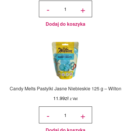
ilość
Candy
-
+
Melts
Pastylki
Czysta
Biel
125 g -
Wilton
Dodaj do koszyka
Candy Melts Pastylki Jasne Niebieskie 125 g – Wilton
11.99
zł
z Vat
ilość
Candy
-
+
Melts
Pastylki
Jasne
Niebieskie
125 g -
Wilton
Dodaj do koszyka