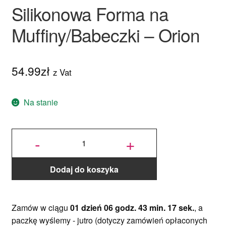
Silikonowa Forma na
Muffiny/Babeczki – Orion
54.99
zł
z Vat
Na stanie
ilość Silikonowa
Forma na
-
+
Muffiny/Babeczki
- Orion
Dodaj do koszyka
Zamów w ciągu
01 dzień 06 godz. 43 min. 17 sek.
, a
paczkę wyślemy -
jutro
(dotyczy zamówień opłaconych