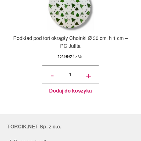
Podkład pod tort okrągły Choinki Ø 30 cm, h 1 cm –
PC Julita
12.99
zł
z Vat
ilość
Podkład
-
+
pod tort
okrągły
Choinki
Ø 30
cm, h 1
cm - PC
Julita
Dodaj do koszyka
TORCIK.NET Sp. z o.o.