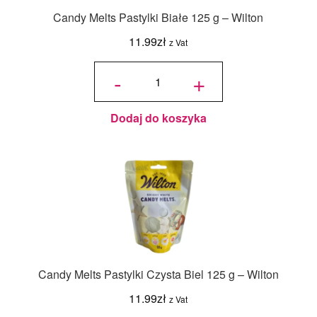
Candy Melts Pastylki Białe 125 g – Wilton
11.99
zł
z Vat
ilość
Candy
-
+
Melts
Pastylki
Białe
125 g -
Wilton
Dodaj do koszyka
Candy Melts Pastylki Czysta Biel 125 g – Wilton
11.99
zł
z Vat