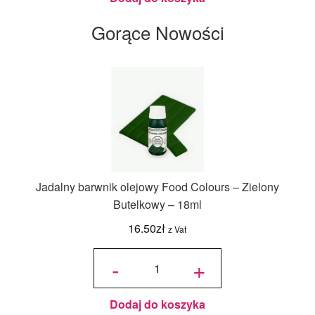
Gorące Nowości
Jadalny barwnik olejowy Food Colours – Zielony
Butelkowy – 18ml
16.50
zł
z Vat
ilość
Jadalny
-
+
barwnik
olejowy
Food
Colours -
Zielony
Butelkowy
- 18ml
Dodaj do koszyka