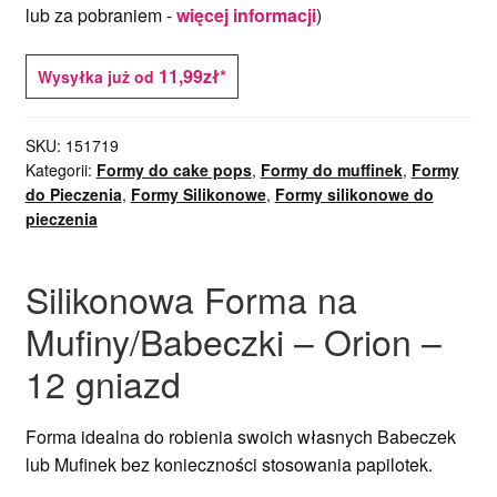
lub za pobraniem -
więcej informacji
)
11,99zł*
Wysyłka już od
SKU:
151719
Kategorii:
Formy do cake pops
,
Formy do muffinek
,
Formy
do Pieczenia
,
Formy Silikonowe
,
Formy silikonowe do
pieczenia
Silikonowa Forma na
Mufiny/Babeczki – Orion –
12 gniazd
Forma idealna do robienia swoich własnych Babeczek
lub Mufinek bez konieczności stosowania papilotek.