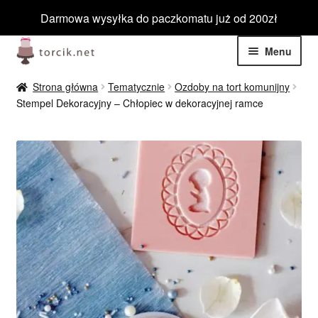
Darmowa wysyłka do paczkomatu już od 200zł
Przejdź
Przejdź
Menu
do
do
nawigacji
treści
Rozwiń
Jadalne
Strona główna
Tematycznie
Ozdoby na tort komunijny
menu
Stempel Dekoracyjny – Chłopiec w dekoracyjnej ramce
potom
Rozwiń
Niejadalne
menu
potom
Rozwiń
Barwniki spożywcze
menu
potom
Rozwiń
Tematyczne
menu
potom
Blog
Wyprzedaż
Nowości