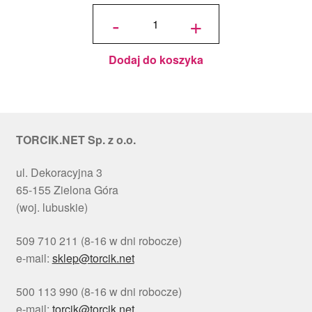
ilość
Podkład
-
+
pod tort
okrągły
Choinki
Ø 30
cm, h 1
cm - PC
Julita
Dodaj do koszyka
TORCIK.NET Sp. z o.o.
ul. Dekoracyjna 3
65-155 Zielona Góra
(woj. lubuskie)
509 710 211 (8-16 w dni robocze)
e-mail:
sklep@torcik.net
500 113 990 (8-16 w dni robocze)
e-mail:
torcik@torcik.net