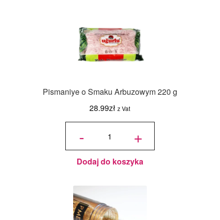
Pismaniye o Smaku Arbuzowym 220 g
28.99
zł
z Vat
ilość
Pismaniye
-
+
o Smaku
Arbuzowym
220 g
Dodaj do koszyka