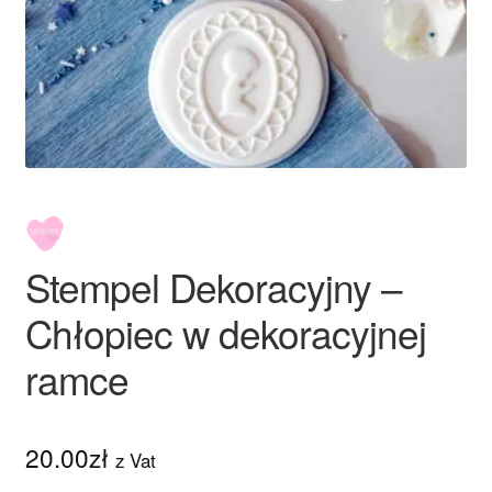
Ozdoby na tort weselny
Stempel Dekoracyjny –
Chłopiec w dekoracyjnej
ramce
20.00
zł
z Vat