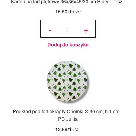
Karton na tort piętrowy 36x36x45/30 cm Biały – 1 szt.
15.50
zł
z Vat
ilość Karton
na tort
-
+
piętrowy
36x36x45/30
cm Biały - 1
szt.
Dodaj do koszyka
Podkład pod tort okrągły Choinki Ø 30 cm, h 1 cm –
PC Julita
12.99
zł
z Vat