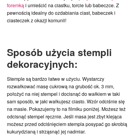
foremką
i umieścić na ciastku, torcie lub babeczce. Z
pewnością i
dealny do ozdabiania ciast, babeczek i
ciasteczek
z okazji komunii
!
Sposób użycia stempli
dekoracyjnych:
Stemple są bardzo łatwe w użyciu. Wystarczy
rozwałkować masę cukrową na grubość ok. 3 mm,
położyć na niej stempel i docisnąć do wałkiem w taki
sam sposób, w jaki wałkujesz ciasto. Wzór odciśnie się
na masie. Pokazujemy to na filmiku poniżej. Możesz też
odcisnąć stempel ręcznie. Jeśli masa jest zbyt klejąca
możesz przed odciśnięciem stempla posypać go skrobią
kukurydzianą i strząsnąć jej nadmiar.