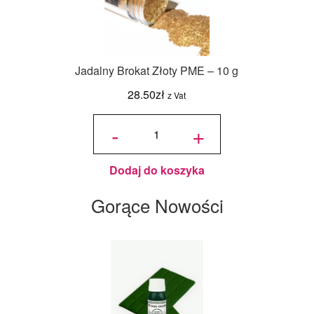
Jadalny Brokat Złoty PME – 10 g
28.50
zł
z Vat
ilość
Jadalny
-
+
Brokat
Złoty
PME -
10 g
Dodaj do koszyka
Gorące Nowości