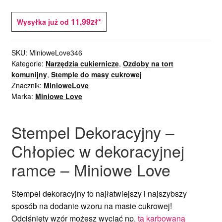
11,99zł*
Wysyłka już od
SKU:
MinioweLove346
Kategorie:
Narzędzia cukiernicze
,
Ozdoby na tort
komunijny
,
Stemple do masy cukrowej
Znacznik:
MinioweLove
Marka:
Miniowe Love
Stempel Dekoracyjny –
Chłopiec w dekoracyjnej
ramce – Miniowe Love
Stempel dekoracyjny to najłatwiejszy i najszybszy
sposób na dodanie wzoru na masie cukrowej!
Odciśnięty wzór możesz wyciąć np.
tą karbowaną