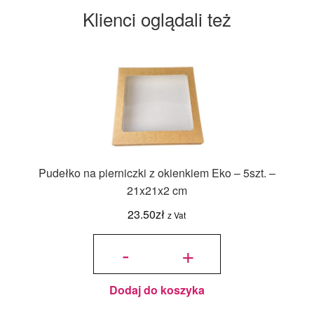
Klienci oglądali też
Pudełko na pierniczki z okienkiem Eko – 5szt. –
21x21x2 cm
23.50
zł
z Vat
ilość
Pudełko
-
+
na
pierniczki
z
okienkiem
Eko -
5szt. -
21x21x2
cm
Dodaj do koszyka