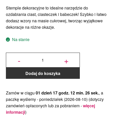
Stemple dekoracyjne to idealne narzędzie do
ozdabiania ciast, ciasteczek i babeczek! Szybko i łatwo
dodasz wzory na masie cukrowej, tworząc wyjątkowe
dekoracje na różne okazje.
Na stanie
ilość
Stempel
-
+
Dekoracyjny
- Chłopiec w
dekoracyjnej
ramce
Dodaj do koszyka
Zamów w ciągu
01 dzień 17 godz. 12 min. 25 sek.
, a
paczkę wyślemy -
poniedziałek (2026-08-10)
(dotyczy
zamówień opłaconych lub za pobraniem -
więcej
informacji
)