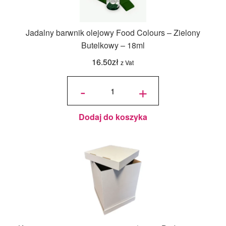
Jadalny barwnik olejowy Food Colours – Zielony
Butelkowy – 18ml
16.50
zł
z Vat
ilość
Jadalny
-
+
barwnik
olejowy
Food
Colours -
Zielony
Butelkowy
- 18ml
Dodaj do koszyka