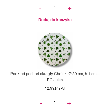
ilość Karton
na tort
-
+
piętrowy
36x36x45/30
cm Biały - 1
szt.
Dodaj do koszyka
Podkład pod tort okrągły Choinki Ø 30 cm, h 1 cm –
PC Julita
12.99
zł
z Vat
ilość
Podkład
-
+
pod tort
okrągły
Choinki
Ø 30
cm, h 1
cm - PC