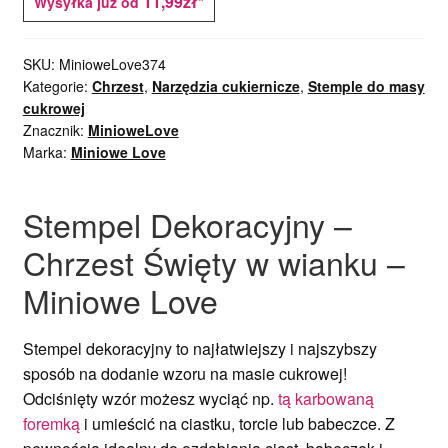
11,99zł*
Wysyłka już od
SKU:
MinioweLove374
Kategorie:
Chrzest
,
Narzędzia cukiernicze
,
Stemple do masy
cukrowej
Znacznik:
MinioweLove
Marka:
Miniowe Love
Stempel Dekoracyjny –
Chrzest Święty w wianku –
Miniowe Love
Stempel dekoracyjny to najłatwiejszy i najszybszy
sposób na dodanie wzoru na masie cukrowej!
Odciśnięty wzór możesz wyciąć np.
tą karbowaną
foremką
i umieścić na ciastku, torcie lub babeczce. Z