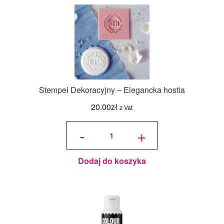
Stempel Dekoracyjny – Elegancka hostia
20.00
zł
z Vat
ilość
Stempel
-
+
Dekoracyjny
- Elegancka
hostia
Dodaj do koszyka