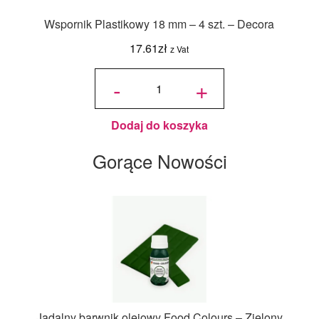
Wspornik Plastikowy 18 mm – 4 szt. – Decora
17.61
zł
z Vat
ilość
Wspornik
-
+
Plastikowy
18 mm - 4
szt. -
Decora
Dodaj do koszyka
Gorące Nowości
Jadalny barwnik olejowy Food Colours – Zielony