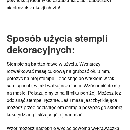
pewnością i
dealny do ozdabiania ciast, babeczek i
ciasteczek
z okazji chrztu
!
Sposób użycia stempli
dekoracyjnych:
Stemple są bardzo łatwe w użyciu. Wystarczy
rozwałkować masę cukrową na grubość ok. 3 mm,
położyć na niej stempel i docisnąć do wałkiem w taki
sam sposób, w jaki wałkujesz ciasto. Wzór odciśnie się
na masie. Pokazujemy to na filmiku poniżej. Możesz też
odcisnąć stempel ręcznie. Jeśli masa jest zbyt klejąca
możesz przed odciśnięciem stempla posypać go skrobią
kukurydzianą i strząsnąć jej nadmiar.
Wzór możesz następnie wyciąć dowolną wykrawaczką i