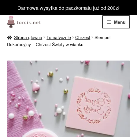
Darmowa wysyłka do paczkomatu już od 200zł
Przejdź
Przejdź
Menu
do
do
nawigacji
treści
Rozwiń
Jadalne
Strona główna
Tematycznie
Chrzest
Stempel
menu
Dekoracyjny – Chrzest Święty w wianku
potom
Rozwiń
Niejadalne
menu
potom
Rozwiń
Barwniki spożywcze
menu
potom
Rozwiń
Tematyczne
menu
potom
Blog
Wyprzedaż
Nowości