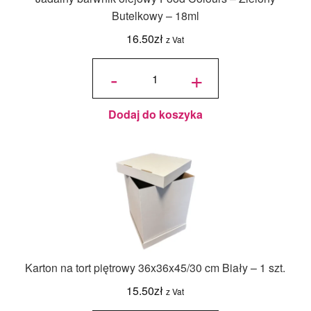
Butelkowy – 18ml
16.50
zł
z Vat
ilość
Jadalny
-
+
barwnik
olejowy
Food
Colours -
Zielony
Butelkowy
- 18ml
Dodaj do koszyka
Karton na tort piętrowy 36x36x45/30 cm Biały – 1 szt.
15.50
zł
z Vat