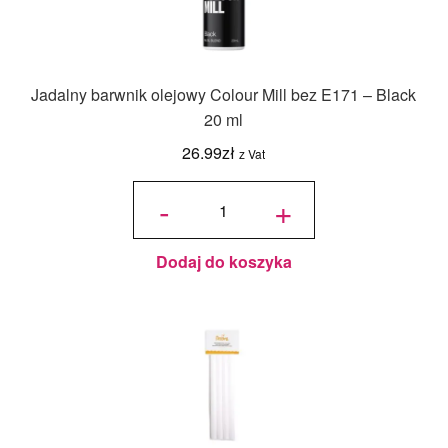
Jadalny barwnik olejowy Colour Mill bez E171 – Black
20 ml
26.99
zł
z Vat
ilość
Jadalny
-
+
barwnik
olejowy
Colour
Mill bez
E171 -
Black
20 ml
Dodaj do koszyka