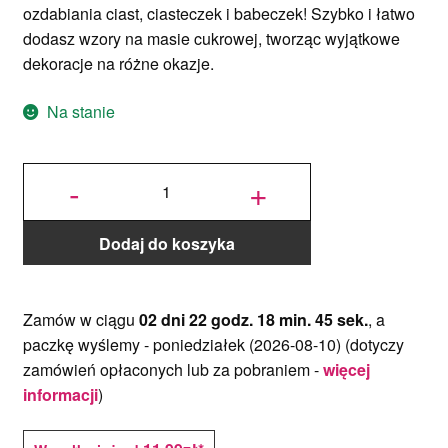
ozdabiania ciast, ciasteczek i babeczek! Szybko i łatwo
dodasz wzory na masie cukrowej, tworząc wyjątkowe
dekoracje na różne okazje.
Na stanie
ilość
Stempel
-
+
Dekoracyjny
- Chrzest
Święty w
wianku
Dodaj do koszyka
Zamów w ciągu
02 dni 22 godz. 18 min. 45 sek.
, a
paczkę wyślemy -
poniedziałek (2026-08-10)
(dotyczy
zamówień opłaconych lub za pobraniem -
więcej
informacji
)